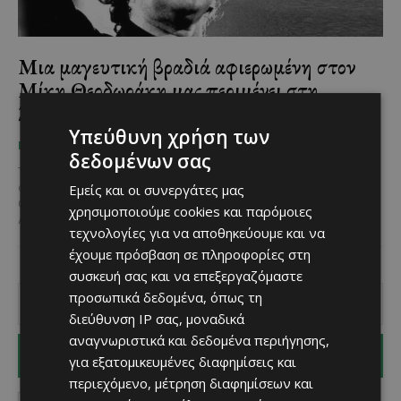
Μια μαγευτική βραδιά αφιερωμένη στον
Μίκη Θεοδωράκη μας περιμένει στη
Ξυλοφάγου
Υπεύθυνη χρήση των
Χριστίνα Γεωργίου
-
July 14, 2025
ΠΟΥ ΝΑ ΠΑΣ
δεδομένων σας
Το Κοινοτικό Συμβούλιο Ξυλοφάγου, διοργανώνει μία ξεχωριστή
Εμείς και οι συνεργάτες μας
συναυλία αφιερωμένη στον Παγκόσμιο Έλληνα καλλιτέχνη Μίκη
Θεοδωράκη, την Τρίτη 29 Ιουλίου 2025, στις 20:30, στο
χρησιμοποιούμε cookies και παρόμοιες
Αμφιθέατρο...
τεχνολογίες για να αποθηκεύουμε και να
έχουμε πρόσβαση σε πληροφορίες στη
συσκευή σας και να επεξεργαζόμαστε
προσωπικά δεδομένα, όπως τη
διεύθυνση IP σας, μοναδικά
αναγνωριστικά και δεδομένα περιήγησης,
I WANT IN
για εξατομικευμένες διαφημίσεις και
περιεχόμενο, μέτρηση διαφημίσεων και
I've read and accept the
Privacy Policy
.