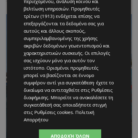
περιεχομένου, ανάλυση κοινού και
βελτίωση υπηρεσιών.
Προμηθευτές
τρίτων (1913)
ενδέχεται επίσης να
επεξεργάζονται τα δεδομένα σας για
αυτούς και άλλους σκοπούς,
συμπεριλαμβανομένης της χρήσης
ακριβών δεδομένων γεωεντοπισμού και
χαρακτηριστικών συσκευής. Οι επιλογές
σας ισχύουν μόνο για αυτόν τον
ιστότοπο. Ορισμένοι προμηθευτές
μπορεί να βασίζονται σε έννομο
συμφέρον αντί για συγκατάθεση· έχετε το
Καλοκαίρι στη Λεμεσό:
δικαίωμα να αντιταχθείτε στις
Ρυθμίσεις
διαφήμισης
. Μπορείτε να ανακαλέσετε τη
Θαλάσσια σπορ για όσους
συγκατάθεσή σας οποιαδήποτε στιγμή
θέλουν κάτι περισσότερο
στις
Ρυθμίσεις cookies
.
Πολιτική
Απορρήτου
από μια μέρα στην
παραλία
ΑΠΟΔΟΧΉ ΌΛΩΝ