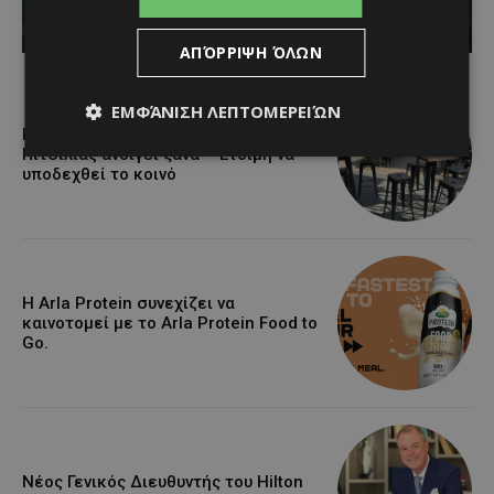
Κατερίνα Χριστοφή
-
August 9, 2026
ΑΠΌΡΡΙΨΗ ΌΛΩΝ
ΕΜΦΆΝΙΣΗ ΛΕΠΤΟΜΕΡΕΙΏΝ
Η αγαπημένη πισίνα του Αγίου Ιωάννη
Πιτσιλιάς ανοίγει ξανά – Έτοιμη να
υποδεχθεί το κοινό
Η Arla Protein συνεχίζει να
καινοτομεί με το Arla Protein Food to
Go.
Νέος Γενικός Διευθυντής του Hilton