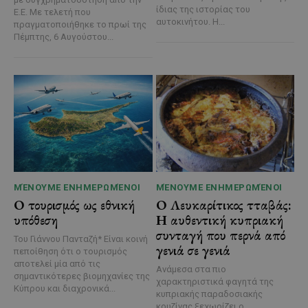
ίδιας της ιστορίας του
Ε.Ε. Με τελετή που
αυτοκινήτου. Η...
πραγματοποιήθηκε το πρωί της
Πέμπτης, 6 Αυγούστου...
ΜΈΝΟΥΜΕ ΕΝΗΜΕΡΩΜΈΝΟΙ
ΜΈΝΟΥΜΕ ΕΝΗΜΕΡΩΜΈΝΟΙ
Ο τουρισμός ως εθνική
Ο Λευκαρίτικος τταβάς:
υπόθεση
Η αυθεντική κυπριακή
συνταγή που περνά από
Του Γιάννου Πανταζή* Είναι κοινή
γενιά σε γενιά
πεποίθηση ότι ο τουρισμός
αποτελεί μία από τις
Ανάμεσα στα πιο
σημαντικότερες βιομηχανίες της
χαρακτηριστικά φαγητά της
Κύπρου και διαχρονικά...
κυπριακής παραδοσιακής
κουζίνας ξεχωρίζει ο