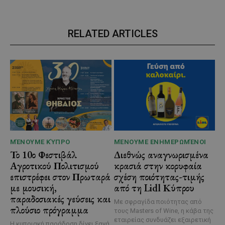
RELATED ARTICLES
ΜΈΝΟΥΜΕ ΚΎΠΡΟ
ΜΈΝΟΥΜΕ ΕΝΗΜΕΡΩΜΈΝΟΙ
Το 10ο Φεστιβάλ
Διεθνώς αναγνωρισμένα
Αγροτικού Πολιτισμού
κρασιά στην κορυφαία
επιστρέφει στον Πρωταρά
σχέση ποιότητας-τιμής
με μουσική,
από τη Lidl Κύπρου
παραδοσιακές γεύσεις και
Με σφραγίδα ποιότητας από
πλούσιο πρόγραμμα
τους Masters of Wine, η κάβα της
εταιρείας συνδυάζει εξαιρετική
Η κυπριακή παράδοση δίνει ξανά