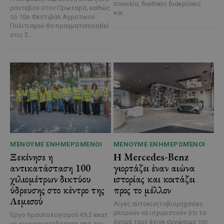
ποικιλία, διεθνείς διακρίσεις
ραντεβού στον Πρωταρά, καθώς
και...
το 10ο Φεστιβάλ Αγροτικού
Πολιτισμού θα πραγματοποιηθεί
στις 2...
ΜΈΝΟΥΜΕ ΕΝΗΜΕΡΩΜΈΝΟΙ
ΜΈΝΟΥΜΕ ΕΝΗΜΕΡΩΜΈΝΟΙ
Ξεκίνησε η
Η Mercedes-Benz
αντικατάσταση 100
γιορτάζει έναν αιώνα
χιλιομέτρων δικτύου
ιστορίας και κοιτάζει
ύδρευσης στο κέντρο της
προς το μέλλον
Λεμεσού
Λίγες αυτοκινητοβιομηχανίες
μπορούν να ισχυριστούν ότι το
Έργο προϋπολογισμού €9,2 εκατ.
όνομά τους έγινε συνώνυμο της
με συγχρηματοδότηση από την