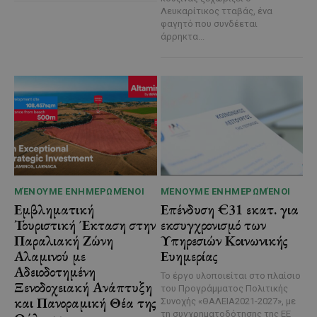
Λευκαρίτικος τταβάς, ένα
φαγητό που συνδέεται
άρρηκτα...
ΜΈΝΟΥΜΕ ΕΝΗΜΕΡΩΜΈΝΟΙ
ΜΈΝΟΥΜΕ ΕΝΗΜΕΡΩΜΈΝΟΙ
Εμβληματική
Επένδυση €31 εκατ. για
Τουριστική Έκταση στην
εκσυγχρονισμό των
Παραλιακή Ζώνη
Υπηρεσιών Κοινωνικής
Αλαμινού με
Ευημερίας
Αδειοδοτημένη
Το έργο υλοποιείται στο πλαίσιο
Ξενοδοχειακή Ανάπτυξη
του Προγράμματος Πολιτικής
και Πανοραμική Θέα της
Συνοχής «ΘΑΛΕΙΑ2021-2027», με
τη συγχρηματοδότησης της ΕΕ