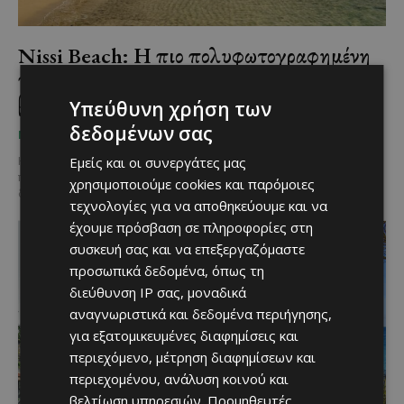
Nissi Beach: Η πιο πολυφωτογραφημένη
παραλία της Κύπρου που δεν χορταίνεις να
βλέπεις
Υπεύθυνη χρήση των
δεδομένων σας
Χριστίνα Γεωργίου
-
May 18, 2026
ΜΈΝΟΥΜΕ ΚΎΠΡΟ
Εμείς και οι συνεργάτες μας
Η παραλία Nissi Beach αποτελεί ίσως την ίσως πιο αναγνωρίσιμη
παραλία της Κύπρου. Τα τιρκουάζ νερά και η λευκή άμμος
χρησιμοποιούμε cookies και παρόμοιες
δημιουργούν ένα σκηνικό που...
τεχνολογίες για να αποθηκεύουμε και να
έχουμε πρόσβαση σε πληροφορίες στη
συσκευή σας και να επεξεργαζόμαστε
προσωπικά δεδομένα, όπως τη
διεύθυνση IP σας, μοναδικά
αναγνωριστικά και δεδομένα περιήγησης,
για εξατομικευμένες διαφημίσεις και
περιεχόμενο, μέτρηση διαφημίσεων και
περιεχομένου, ανάλυση κοινού και
βελτίωση υπηρεσιών.
Προμηθευτές