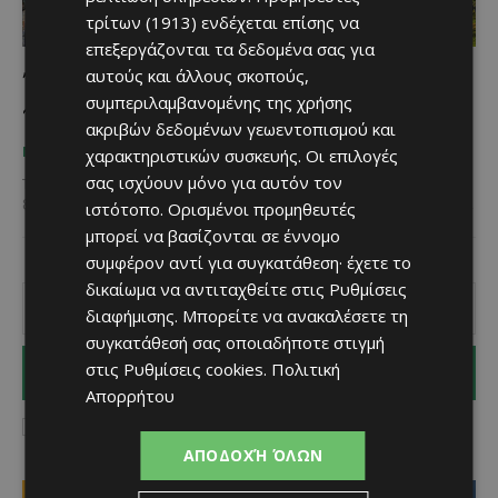
τρίτων (1913)
ενδέχεται επίσης να
επεξεργάζονται τα δεδομένα σας για
αυτούς και άλλους σκοπούς,
Τις Κυριακές στο νησί μας συμβαίνει κάτι
συμπεριλαμβανομένης της χρήσης
το μοναδικό
ακριβών δεδομένων γεωεντοπισμού και
Χριστίνα Γεωργίου
-
October 5, 2025
ΜΈΝΟΥΜΕ ΚΎΠΡΟ
χαρακτηριστικών συσκευής. Οι επιλογές
σας ισχύουν μόνο για αυτόν τον
Το νησί μας είναι το ιδανικό μέρος για να περνά κάποιος τη μέρα
ξεκούρασης – η οποία δεν είναι άλλη για τους περισσότερους… η...
ιστότοπο. Ορισμένοι προμηθευτές
μπορεί να βασίζονται σε έννομο
συμφέρον αντί για συγκατάθεση· έχετε το
δικαίωμα να αντιταχθείτε στις
Ρυθμίσεις
διαφήμισης
. Μπορείτε να ανακαλέσετε τη
συγκατάθεσή σας οποιαδήποτε στιγμή
στις
Ρυθμίσεις cookies
.
Πολιτική
I WANT IN
Απορρήτου
I've read and accept the
Privacy Policy
.
ΑΠΟΔΟΧΉ ΌΛΩΝ