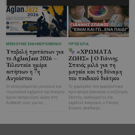
ΜΈΝΟΥΜΕ ΕΝΗΜΕΡΩΜΈΝΟΙ
ΠΡΌΣΩΠΑ
Υποβολή προτάσεων για
«ΧΡΩΜΑΤΑ
το AglanJazz 2026 –
ΖΩΗΣ» | Ο Γιάννης
Τελευταία ημέρα
Σπανός μιλά για τη
αιτήσεων η 7η
μαγεία και τη δύναμη
Αυγούστου
του παιδικού θεάτρου
Οι επαγγελματίες μουσικοί και
Το χαμόγελό του εμφανίστηκε
τα μουσικά σχήματα της Κύπρου
πριν ακόμη ξεκινήσει η συζήτηση.
έχουν ακόμη λίγες ώρες στη
Ζεστός, αυθόρμητος και
διάθεσή τους για να...
γεμάτος ενέργεια, ο Γιάννης
Σπανός απέδειξε...