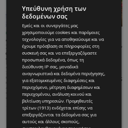
Υπεύθυνη χρήση των
δεδομένων σας
Εμείς και οι συνεργάτες μας
χρησιμοποιούμε cookies και παρόμοιες
ΜΈΝΟΥΜΕ ΕΝΗΜΕΡΩΜΈΝΟΙ
ΜΈΝΟΥΜΕ ΕΝΗΜΕΡΩΜΈΝΟΙ
τεχνολογίες για να αποθηκεύουμε και να
Ο Λευκαρίτικος τταβάς:
Εμβληματική
Η αυθεντική κυπριακή
Τουριστική Έκταση στην
έχουμε πρόσβαση σε πληροφορίες στη
συνταγή που περνά από
Παραλιακή Ζώνη
συσκευή σας και να επεξεργαζόμαστε
γενιά σε γενιά
Αλαμινού με
προσωπικά δεδομένα, όπως τη
Αδειοδοτημένη
διεύθυνση IP σας, μοναδικά
Ανάμεσα στα πιο
Ξενοδοχειακή Ανάπτυξη
χαρακτηριστικά φαγητά της
αναγνωριστικά και δεδομένα περιήγησης,
και Πανοραμική Θέα της
κυπριακής παραδοσιακής
για εξατομικευμένες διαφημίσεις και
κουζίνας ξεχωρίζει ο
Θάλασσας
περιεχόμενο, μέτρηση διαφημίσεων και
Λευκαρίτικος τταβάς, ένα
Μια εξαιρετικά σπάνια
φαγητό που συνδέεται
περιεχομένου, ανάλυση κοινού και
επενδυτική ευκαιρία
άρρηκτα...
βελτίωση υπηρεσιών.
Προμηθευτές
παρουσιάζεται στην παραλιακή
τρίτων (1913)
ενδέχεται επίσης να
περιοχή του Αλαμινού, στην
επαρχία Λάρνακας. Πρόκειται
επεξεργάζονται τα δεδομένα σας για
για τρία συνεχόμενα...
αυτούς και άλλους σκοπούς,