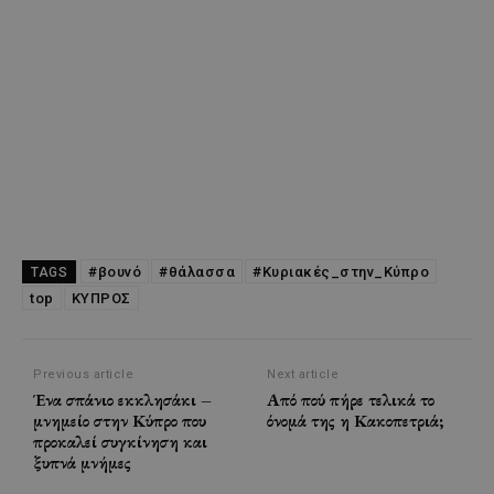
#βουνό
#θάλασσα
#Κυριακές_στην_Κύπρο
TAGS
top
ΚΥΠΡΟΣ
Previous article
Next article
Ένα σπάνιο εκκλησάκι –
Από πού πήρε τελικά το
μνημείο στην Κύπρο που
όνομά της η Κακοπετριά;
προκαλεί συγκίνηση και
ξυπνά μνήμες