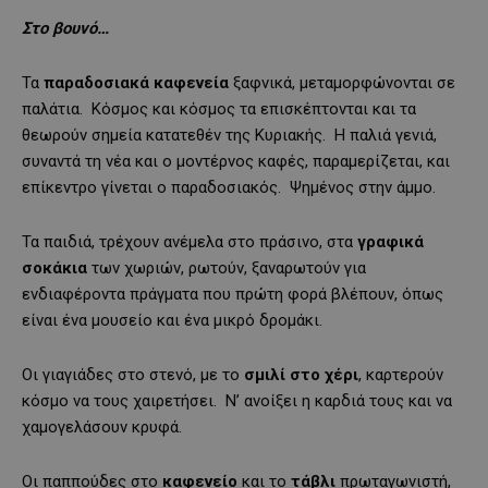
Στο βουνό…
Τα
παραδοσιακά καφενεία
ξαφνικά, μεταμορφώνονται σε
παλάτια. Κόσμος και κόσμος τα επισκέπτονται και τα
θεωρούν σημεία κατατεθέν της Κυριακής. Η παλιά γενιά,
συναντά τη νέα και ο μοντέρνος καφές, παραμερίζεται, και
επίκεντρο γίνεται ο παραδοσιακός. Ψημένος στην άμμο.
Τα παιδιά, τρέχουν ανέμελα στο πράσινο, στα
γραφικά
σοκάκια
των χωριών, ρωτούν, ξαναρωτούν για
ενδιαφέροντα πράγματα που πρώτη φορά βλέπουν, όπως
είναι ένα μουσείο και ένα μικρό δρομάκι.
Οι γιαγιάδες στο στενό, με το
σμιλί στο χέρι
, καρτερούν
κόσμο να τους χαιρετήσει. Ν’ ανοίξει η καρδιά τους και να
χαμογελάσουν κρυφά.
Οι παππούδες στο
καφενείο
και το
τάβλι
πρωταγωνιστή,