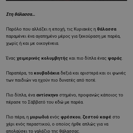
Στη θάλασσα…
Παρόλο που αλλάζει η εποχή, τις Κυριακές η
θάλασσα
παραμένει ένα αγαπημένο μέρος για ξεκούραση με παρέα,
χωρίς ή και με οικογένεια.
Ένας
χειμερινός
κολυμβητής
και πιο δίπλα ένας
ψαράς
.
Παραπέρα, τα
κουβαδάκια
δεξιά και αριστερά και οι φωνές
των παιδιών να ηχούν πιο δυνατές από ποτέ.
Πιο δίπλα, ένα
αντίσκηνο
στημένο, προφανώς κάποιος το
πέρασε το Σάββατό του εδώ με παρέα.
Πιο πέρα, η
μυρωδιά
ενός
φρέσκου
,
ζεστού
καφέ
στο
χέρι ενός περαστικού, ο οποίος ήρθε απλώς για να
απολαύσει το γαλάζιο της θάλασσας.