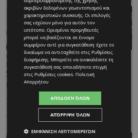
συμπεριλαμβανομένης της χρήσης
ακριβών δεδομένων γεωεντοπισμού και
χαρακτηριστικών συσκευής. Οι επιλογές
σας ισχύουν μόνο για αυτόν τον
ιστότοπο. Ορισμένοι προμηθευτές
μπορεί να βασίζονται σε έννομο
συμφέρον αντί για συγκατάθεση· έχετε το
δικαίωμα να αντιταχθείτε στις
Ρυθμίσεις
ΜΈΝΟΥΜΕ ΕΝΗΜΕΡΩΜΈΝΟΙ
ΜΈΝΟΥΜΕ ΕΝΗΜΕΡΩΜΈΝΟΙ
διαφήμισης
. Μπορείτε να ανακαλέσετε τη
Επένδυση €31 εκατ. για
Νέα διεθνής διάκριση και
συγκατάθεσή σας οποιαδήποτε στιγμή
εκσυγχρονισμό των
παγκόσμιο ρεκόρ για το
στις
Ρυθμίσεις cookies
.
Πολιτική
Υπηρεσιών Κοινωνικής
Nissan Qashqai e-
Απορρήτου
Ευημερίας
POWER
Το έργο υλοποιείται στο πλαίσιο
Το Nissan Qashqai e-POWER
ΑΠΟΔΟΧΉ ΌΛΩΝ
του Προγράμματος Πολιτικής
αποδεικνύει στην πράξη την
Συνοχής «ΘΑΛΕΙΑ2021-2027», με
αποδοτικότητα της τεχνολογίας
τη συγχρηματοδότησης της ΕΕ
του κατακτώντας τίτλο στα
ΑΠΌΡΡΙΨΗ ΌΛΩΝ
Σε μία από τις...
Guinness World Records....
ΕΜΦΆΝΙΣΗ ΛΕΠΤΟΜΕΡΕΙΏΝ