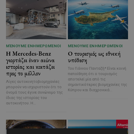
ΜΈΝΟΥΜΕ ΕΝΗΜΕΡΩΜΈΝΟΙ
ΜΈΝΟΥΜΕ ΕΝΗΜΕΡΩΜΈΝΟΙ
Η Mercedes-Benz
Ο τουρισμός ως εθνική
γιορτάζει έναν αιώνα
υπόθεση
ιστορίας και κοιτάζει
Του Γιάννου Πανταζή* Είναι κοινή
προς το μέλλον
πεποίθηση ότι ο τουρισμός
αποτελεί μία από τις
Λίγες αυτοκινητοβιομηχανίες
σημαντικότερες βιομηχανίες της
μπορούν να ισχυριστούν ότι το
Κύπρου και διαχρονικά...
όνομά τους έγινε συνώνυμο της
ίδιας της ιστορίας του
αυτοκινήτου. Η...