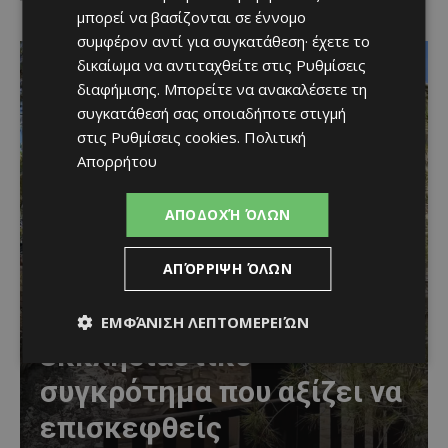
μπορεί να βασίζονται σε έννομο
συμφέρον αντί για συγκατάθεση· έχετε το
δικαίωμα να αντιταχθείτε στις
Ρυθμίσεις
διαφήμισης
. Μπορείτε να ανακαλέσετε τη
συγκατάθεσή σας οποιαδήποτε στιγμή
στις
Ρυθμίσεις cookies
.
Πολιτική
Απορρήτου
ΑΠΟΔΟΧΉ ΌΛΩΝ
ΑΠΌΡΡΙΨΗ ΌΛΩΝ
Στα Κελλιά Λάρνακας
υπάρχει ένα ξεχωριστό
ΕΜΦΆΝΙΣΗ ΛΕΠΤΟΜΕΡΕΙΏΝ
εκκλησιαστικό
συγκρότημα που αξίζει να
επισκεφθείς