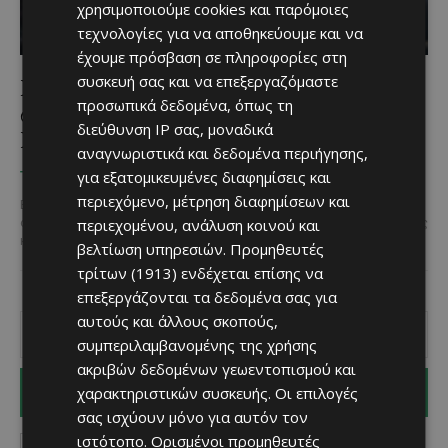
χρησιμοποιούμε cookies και παρόμοιες
τεχνολογίες για να αποθηκεύουμε και να
έχουμε πρόσβαση σε πληροφορίες στη
συσκευή σας και να επεξεργαζόμαστε
Γιατί οι δημόσιες συγκοινωνίες δεν αρέσουν
προσωπικά δεδομένα, όπως τη
σε πολλούς πολίτες και τουρίστες στην
διεύθυνση IP σας, μοναδικά
Κύπρο;
αναγνωριστικά και δεδομένα περιήγησης,
για εξατομικευμένες διαφημίσεις και
Χριστίνα Γεωργίου
-
November 24, 2025
ΤΙ ΔΕΝ Μ ΑΡΈΣΕΙ
περιεχόμενο, μέτρηση διαφημίσεων και
Είναι γεγονός ότι σε κάθε γωνιά της Ευρώπης, οι δημόσιες
περιεχομένου, ανάλυση κοινού και
συγκοινωνίες αποτελούν θεμέλιο για τη λειτουργία μιας σύγχρονης
κοινωνίας. Μιλώντας για την Κύπρο και...
βελτίωση υπηρεσιών.
Προμηθευτές
τρίτων (1913)
ενδέχεται επίσης να
επεξεργάζονται τα δεδομένα σας για
αυτούς και άλλους σκοπούς,
συμπεριλαμβανομένης της χρήσης
ακριβών δεδομένων γεωεντοπισμού και
χαρακτηριστικών συσκευής. Οι επιλογές
I WANT IN
σας ισχύουν μόνο για αυτόν τον
ιστότοπο. Ορισμένοι προμηθευτές
I've read and accept the
Privacy Policy
.