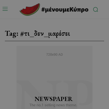
Tag:
#τι_δεν_μαρέσει