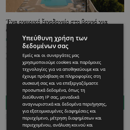
Ένα ονειρικό ξενοδοχείο στο βουνό για
αξέχαστες διακοπές
Υπεύθυνη χρήση των
Χριστίνα Γεωργίου
-
May 23, 2025
ΜΈΝΟΥΜΕ ΚΎΠΡΟ
δεδομένων σας
Το δάκτυλό σου στον χάρτη της Κύπρου σήμερα, σταματά σ’ ένα
σημείο: «Λεύκαρα». Ένα άκρως ονειρικός προορισμός για να
Εμείς και οι συνεργάτες μας
περάσεις μοναδικές στιγμές single, με...
χρησιμοποιούμε cookies και παρόμοιες
τεχνολογίες για να αποθηκεύουμε και να
έχουμε πρόσβαση σε πληροφορίες στη
συσκευή σας και να επεξεργαζόμαστε
προσωπικά δεδομένα, όπως τη
διεύθυνση IP σας, μοναδικά
I WANT IN
αναγνωριστικά και δεδομένα περιήγησης,
για εξατομικευμένες διαφημίσεις και
I've read and accept the
Privacy Policy
.
περιεχόμενο, μέτρηση διαφημίσεων και
περιεχομένου, ανάλυση κοινού και