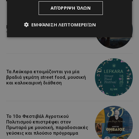
ΑΠΌΡΡΙΨΗ ΌΛΩΝ
ΕΜΦΆΝΙΣΗ ΛΕΠΤΟΜΕΡΕΙΏΝ
Βραδινή πεζοπορία στον Μαχαιρά με
τον σκύλο σου και θέα τις Περσείδες
Τα Λεύκαρα ετοιμάζονται για μία
βραδιά γεμάτη street food, μουσική
και καλοκαιρινή διάθεση
Το 10ο Φεστιβάλ Αγροτικού
Πολιτισμού επιστρέφει στον
Πρωταρά με μουσική, παραδοσιακές
γεύσεις και πλούσιο πρόγραμμα