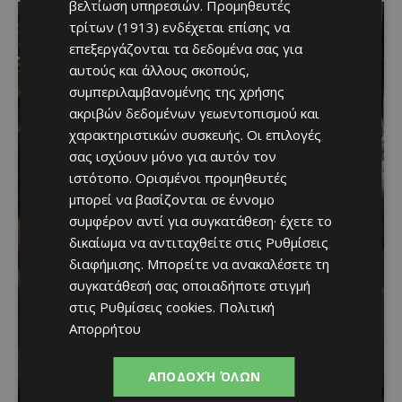
βελτίωση υπηρεσιών.
Προμηθευτές
τρίτων (1913)
ενδέχεται επίσης να
επεξεργάζονται τα δεδομένα σας για
αυτούς και άλλους σκοπούς,
συμπεριλαμβανομένης της χρήσης
ακριβών δεδομένων γεωεντοπισμού και
χαρακτηριστικών συσκευής. Οι επιλογές
σας ισχύουν μόνο για αυτόν τον
ιστότοπο. Ορισμένοι προμηθευτές
μπορεί να βασίζονται σε έννομο
Μια βραδιά γεμάτη
συμφέρον αντί για συγκατάθεση· έχετε το
δικαίωμα να αντιταχθείτε στις
Ρυθμίσεις
παράδοση, μουσική και
διαφήμισης
. Μπορείτε να ανακαλέσετε τη
κέφι στον Δελίκηπο για
συγκατάθεσή σας οποιαδήποτε στιγμή
στις
Ρυθμίσεις cookies
.
Πολιτική
τη γιορτή του
Απορρήτου
Χρυσοσώτηρος
ΑΠΟΔΟΧΉ ΌΛΩΝ
Κατερίνα Χριστοφή
-
August 7, 2026