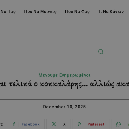
 Να Πας
Που Να Μείνεις
Που Να Φας
Τι Να Κάνεις
Μένουμε Ενημερωμένοι
ναι τελικά ο κοκκαλάρης… αλλιώς ακα
December 10, 2025
t:
Facebook
X
Pinterest