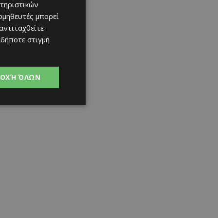
τηριστικών
ομηθευτές μπορεί
 αντιταχθείτε
αδήποτε στιγμή
ΟΧΉ ΌΛΩΝ