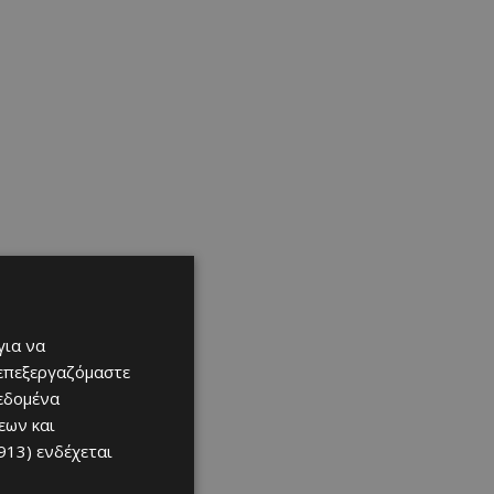
για να
 επεξεργαζόμαστε
δεδομένα
εων και
913)
ενδέχεται