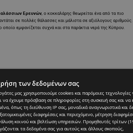
Θαλάσσιων Ερευνών
, ο κοκκαλάρης θεωρείται ένα από τα πιο
αντάται σε πολλές θάλασσες και μάλιστα σε αξιόλογους αριθμούς.
 οποίο εμφανίζεται συχνά και στα παράκτια νερά της Κύπρου.
χρήση των δεδομένων σας
εργάτες μας χρησιμοποιούμε cookies και παρόμοιες τεχνολογίες 
ι να έχουμε πρόσβαση σε πληροφορίες στη συσκευή σας και να
ένα, όπως τη διεύθυνση IP σας, μοναδικά αναγνωριστικά και 
εξατομικευμένες διαφημίσεις και περιεχόμενο, μέτρηση διαφημίσ
ων, παρόλο που έχουν εντοπιστεί δείγματα και σε βάθη που
νάλυση κοινού και βελτίωση υπηρεσιών.
Προμηθευτές τρίτων (1
ίσης να αντέξει σε υφάλμυμες συνθήκες. Το σώμα του συνήθως
ργάζονται τα δεδομένα σας για αυτούς και άλλους σκοπούς,