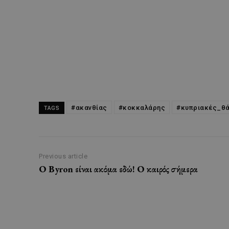
#ακανθίας
#κοκκαλάρης
#κυπριακές_θ
TAGS
Previous article
Ο Βyron είναι ακόμα εδώ! Ο καιρός σήμερα