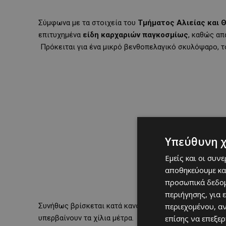
Σύμφωνα με τα στοιχεία του
Τμήματος Αλιείας και 
επιτυχημένα
είδη καρχαριών παγκοσμίως
, καθώς απ
Πρόκειται για ένα μικρό βενθοπελαγικό σκυλόψαρο, το
Υπεύθυνη 
Εμείς και οι συν
αποθηκεύουμε κα
προσωπικά δεδομ
περιήγησης, για 
Συνήθως βρίσκεται κατά κανόνα σε βάθος 5 – 150 μέτρ
περιεχομένου, α
υπερβαίνουν τα χίλια μέτρα. Ο κοκκαλάρης μπορεί επ
επίσης να επεξε