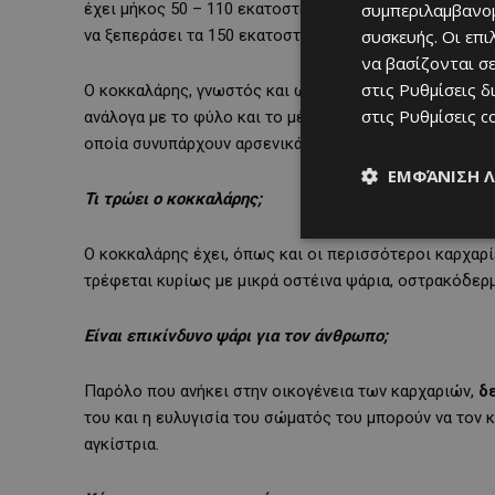
έχει μήκος 50 – 110 εκατοστά και βάρος 1 – 3 κιλά, α
συμπεριλαμβανομ
να ξεπεράσει τα 150 εκατοστά σε μήκος.
συσκευής. Οι επ
να βασίζονται σε
στις
Ρυθμίσεις δ
Ο κοκκαλάρης, γνωστός και ως ακανθίας, αποτελεί κο
στις
Ρυθμίσεις c
ανάλογα με το φύλο και το μέγεθος των ατόμων. Κατά
οποία συνυπάρχουν αρσενικά και θηλυκά διαφορετικώ
ΕΜΦΆΝΙΣΗ 
Τι τρώει ο κοκκαλάρης;
Ο κοκκαλάρης έχει, όπως και οι περισσότεροι καρχαρί
τρέφεται κυρίως με μικρά οστέινα ψάρια, οστρακόδερ
Είναι επικίνδυνο ψάρι για τον άνθρωπο;
Παρόλο που ανήκει στην οικογένεια των καρχαριών,
δ
του και η ευλυγισία του σώματός του μπορούν να τον 
αγκίστρια.