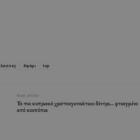
άλασσες
#ψάρι
top
Next article
Το πιο κυπριακό χριστουγεννιάτικο δέντρο… φτιαγμένο
από κουπέπια