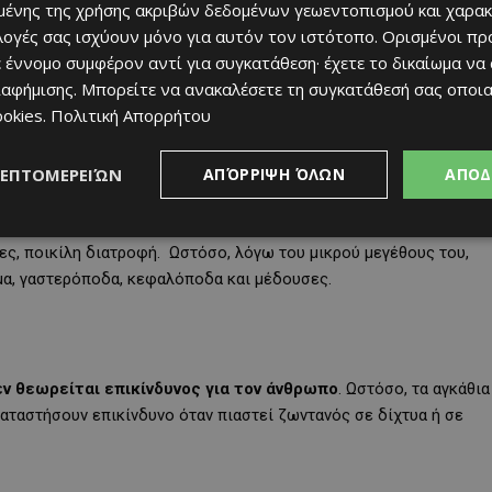
λλά σε ορισμένες περιπτώσεις φτάνει έως και τα 9 κιλά και μπορεί
ένης της χρήσης ακριβών δεδομένων γεωεντοπισμού και χαρακ
ιλογές σας ισχύουν μόνο για αυτόν τον ιστότοπο. Ορισμένοι πρ
 έννομο συμφέρον αντί για συγκατάθεση· έχετε το δικαίωμα να
ιαφήμισης
. Μπορείτε να ανακαλέσετε τη συγκατάθεσή σας οποι
ινωνικό είδος και συχνά σχηματίζει ομάδες που διαμορφώνονται
ookies
.
Πολιτική Απορρήτου
 περιόδους, ωστόσο, εμφανίζονται μεγαλύτερα κοπάδια, στα
ν μεγεθών.
ΛΕΠΤΟΜΕΡΕΙΏΝ
ΑΠΌΡΡΙΨΗ ΌΛΩΝ
ΑΠΟΔ
ες, ποικίλη διατροφή. Ωστόσο, λόγω του μικρού μεγέθους του,
μα, γαστερόποδα, κεφαλόποδα και μέδουσες.
εν θεωρείται επικίνδυνος για τον άνθρωπο
. Ωστόσο, τα αγκάθια
καταστήσουν επικίνδυνο όταν πιαστεί ζωντανός σε δίχτυα ή σε