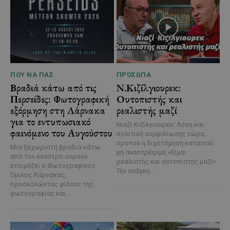
ΠΟΥ ΝΑ ΠΑΣ
ΠΡΌΣΩΠΑ
Βραδιά κάτω από τις
Ν.Κιζίλγιουρεκ:
Περσείδες: Φωτογραφική
Ουτοπιστής και
εξόρμηση στη Λάρνακα
ρεαλιστής μαζί
για το εντυπωσιακό
Νιαζί Κιζίλγιουρεκ: Λύση και
φαινόμενο του Αυγούστου
πολιτική συμφιλίωσης τώρα,
προτού η διχοτόμηση καταστεί
Μια ξεχωριστή βραδιά κάτω
μη αναστρέψιμη «Είμαι
από τον έναστρο ουρανό
ρεαλιστής και ουτοπιστής μαζί»
ετοιμάζει ο Φωτογραφικός
Την ανάγκη...
Όμιλος Λάρνακας,
προσκαλώντας φίλους της
φωτογραφίας και...