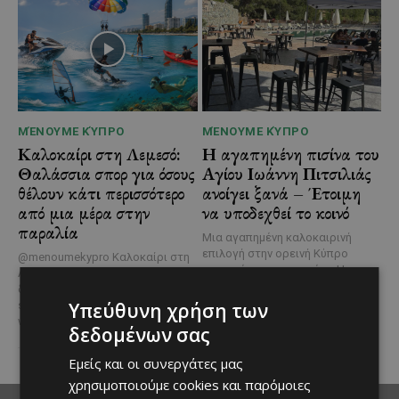
ΜΈΝΟΥΜΕ ΚΎΠΡΟ
ΜΈΝΟΥΜΕ ΚΎΠΡΟ
Καλοκαίρι στη Λεμεσό:
Η αγαπημένη πισίνα του
Θαλάσσια σπορ για όσους
Αγίου Ιωάννη Πιτσιλιάς
θέλουν κάτι περισσότερο
ανοίγει ξανά – Έτοιμη
από μια μέρα στην
να υποδεχθεί το κοινό
παραλία
Μια αγαπημένη καλοκαιρινή
επιλογή στην ορεινή Κύπρο
@menoumekypro Καλοκαίρι στη
επιστρέφει ανανεωμένη. Η
Λεμεσό σημαίνει θάλασσα,
υπαίθρια πισίνα στον Άγιο
δράση και… αδρεναλίνη!
Jet
Ιωάννη Πιτσιλιάς ολοκλήρωσε
Υπεύθυνη χρήση των
ski, parasailing, SUP, καγιάκ,
τις...
wakeboard,...
δεδομένων σας
Εμείς και οι συνεργάτες μας
χρησιμοποιούμε cookies και παρόμοιες