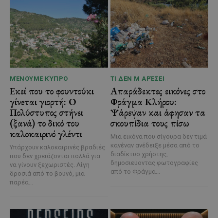
ΜΈΝΟΥΜΕ ΚΎΠΡΟ
ΤΙ ΔΕΝ Μ ΑΡΈΣΕΙ
Εκεί που το φουντούκι
Απαράδεκτες εικόνες στο
γίνεται γιορτή: Ο
Φράγμα Κλήρου:
Πολύστυπος στήνει
Ψάρεψαν και άφησαν τα
(ξανά) το δικό του
σκουπίδια τους πίσω
καλοκαιρινό γλέντι
Μια εικόνα που σίγουρα δεν τιμά
κανέναν ανέδειξε μέσα από το
Υπάρχουν καλοκαιρινές βραδιές
διαδίκτυο χρήστης,
που δεν χρειάζονται πολλά για
δημοσιεύοντας φωτογραφίες
να γίνουν ξεχωριστές. Λίγη
από το Φράγμα...
δροσιά από το βουνό, μια
παρέα...