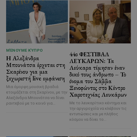
ΜΈΝΟΥΜΕ ΚΎΠΡΟ
44ο ΦΕΣΤΙΒΑΛ
Η Αλεξάνδρα
ΛΕΥΚΑΡΩΝ: Τα
Μπουνάτσα έρχεται στη
Λεύκαρα τίμησαν έναν
Σκαρίνου για μια
δικό τους άνθρωπο – Το
ξεχωριστή live εμφάνιση
όνομα του Σάββα
Ξενοφώντος στο Κέντρο
Μια όμορφη μουσική βραδιά
ετοιμάζεται στη Σκαρίνου, με την
Χειροτεχνίας Λευκάρων
Αλεξάνδρα Μπουνάτσα να δίνει
Με το λευκαρίτικο κέντημα και
ραντεβού με το κοινό για...
την αργυροχοΐα να κλέβουν τις
εντυπώσεις και με πλήθος
κόσμου να δίνει το...