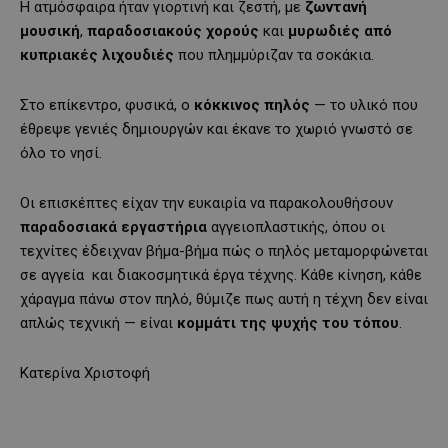
Η ατμόσφαιρα ήταν γιορτινή και ζεστή, με
ζωντανή
μουσική
,
παραδοσιακούς χορούς
και
μυρωδιές από
κυπριακές λιχουδιές
που πλημμύριζαν τα σοκάκια.
Στο επίκεντρο, φυσικά, ο
κόκκινος πηλός
— το υλικό που
έθρεψε γενιές δημιουργών και έκανε το χωριό γνωστό σε
όλο το νησί.
Οι επισκέπτες είχαν την ευκαιρία να παρακολουθήσουν
παραδοσιακά εργαστήρια
αγγειοπλαστικής, όπου οι
τεχνίτες έδειχναν βήμα-βήμα πώς ο πηλός μεταμορφώνεται
σε αγγεία
και διακοσμητικά έργα τέχνης. Κάθε κίνηση, κάθε
χάραγμα πάνω στον πηλό, θύμιζε πως αυτή η τέχνη δεν είναι
απλώς τεχνική — είναι
κομμάτι της ψυχής του τόπου
.
Κατερίνα Χριστοφή