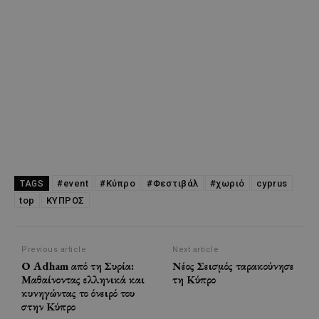
#event
#Κύπρο
#Φεστιβάλ
#χωριό
cyprus
TAGS
top
ΚΥΠΡΟΣ
Previous article
Next article
Ο Adham από τη Συρία:
Νέος Σεισμός ταρακούνησε
Μαθαίνοντας ελληνικά και
τη Κύπρο
κυνηγώντας το όνειρό του
στην Κύπρο