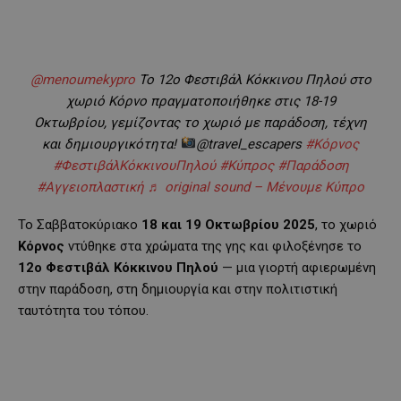
@menoumekypro
Το 12ο Φεστιβάλ Κόκκινου Πηλού στο
χωριό Κόρνο πραγματοποιήθηκε στις 18-19
Οκτωβρίου, γεμίζοντας το χωριό με παράδοση, τέχνη
και δημιουργικότητα!
@travel_escapers
#Κόρνος
#ΦεστιβάλΚόκκινουΠηλού
#Κύπρος
#Παράδοση
#Αγγειοπλαστική
♬ original sound – Μένουμε Κύπρο
Το Σαββατοκύριακο
18 και 19 Οκτωβρίου 2025
, το χωριό
Κόρνος
ντύθηκε στα χρώματα της γης και φιλοξένησε το
12ο Φεστιβάλ Κόκκινου Πηλού
— μια γιορτή αφιερωμένη
στην παράδοση, στη δημιουργία και στην πολιτιστική
ταυτότητα του τόπου.