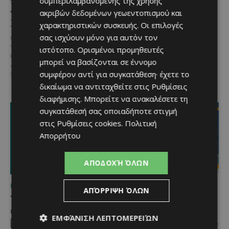
κέφι στον Δελίκηπο για
σου και θέα τις Περσείδες
συμπεριλαμβανομένης της χρήσης
τη γιορτή του
ακριβών δεδομένων γεωεντοπισμού και
Αν αγαπάς τις βόλτες στη φύση
Χρυσοσώτηρος
χαρακτηριστικών συσκευής. Οι επιλογές
και δεν αποχωρίζεσαι ποτέ τον
τετράποδο φίλο σου, τότε αυτή
σας ισχύουν μόνο για αυτόν τον
@menoumekypro Μια βραδιά
η εμπειρία...
γεμάτη παράδοση, μουσική, χορό
ιστότοπο. Ορισμένοι προμηθευτές
και αυθεντικές γεύσεις στον
μπορεί να βασίζονται σε έννομο
Δελίκηπο!
Το κρητικό
συμφέρον αντί για συγκατάθεση· έχετε το
γλέντι,...
δικαίωμα να αντιταχθείτε στις
Ρυθμίσεις
διαφήμισης
. Μπορείτε να ανακαλέσετε τη
συγκατάθεσή σας οποιαδήποτε στιγμή
στις
Ρυθμίσεις cookies
.
Πολιτική
Απορρήτου
ΑΠΟΔΟΧΉ ΌΛΩΝ
ΜΈΝΟΥΜΕ ΚΎΠΡΟ
ΜΈΝΟΥΜΕ ΚΎΠΡΟ
ΑΠΌΡΡΙΨΗ ΌΛΩΝ
Τα Λεύκαρα
Το 10ο Φεστιβάλ
ετοιμάζονται για μία
Αγροτικού Πολιτισμού
ΕΜΦΆΝΙΣΗ ΛΕΠΤΟΜΕΡΕΙΏΝ
βραδιά γεμάτη street
επιστρέφει στον Πρωταρά