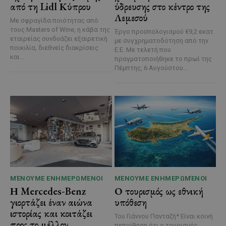
από τη Lidl Κύπρου
ύδρευσης στο κέντρο της
Λεμεσού
Με σφραγίδα ποιότητας από
τους Masters of Wine, η κάβα της
Έργο προϋπολογισμού €9,2 εκατ.
εταιρείας συνδυάζει εξαιρετική
με συγχρηματοδότηση από την
ποικιλία, διεθνείς διακρίσεις
Ε.Ε. Με τελετή που
και...
πραγματοποιήθηκε το πρωί της
Πέμπτης, 6 Αυγούστου...
ΜΈΝΟΥΜΕ ΕΝΗΜΕΡΩΜΈΝΟΙ
ΜΈΝΟΥΜΕ ΕΝΗΜΕΡΩΜΈΝΟΙ
Η Mercedes-Benz
Ο τουρισμός ως εθνική
γιορτάζει έναν αιώνα
υπόθεση
ιστορίας και κοιτάζει
Του Γιάννου Πανταζή* Είναι κοινή
προς το μέλλον
πεποίθηση ότι ο τουρισμός