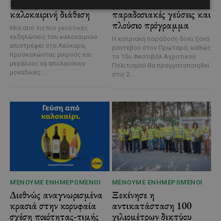
food, μουσική και
με μουσική,
καλοκαιρινή διάθεση
παραδοσιακές γεύσεις και
πλούσιο πρόγραμμα
Μία από τις πιο γευστικές
εκδηλώσεις του καλοκαιριού
Η κυπριακή παράδοση δίνει ξανά
επιστρέφει στα Λεύκαρα,
ραντεβού στον Πρωταρά, καθώς
προσκαλώντας μικρούς και
το 10ο Φεστιβάλ Αγροτικού
μεγάλους να απολαύσουν
Πολιτισμού θα πραγματοποιηθεί
μοναδικές...
στις 2...
ΜΈΝΟΥΜΕ ΕΝΗΜΕΡΩΜΈΝΟΙ
ΜΈΝΟΥΜΕ ΕΝΗΜΕΡΩΜΈΝΟΙ
Διεθνώς αναγνωρισμένα
Ξεκίνησε η
κρασιά στην κορυφαία
αντικατάσταση 100
σχέση ποιότητας-τιμής
χιλιομέτρων δικτύου