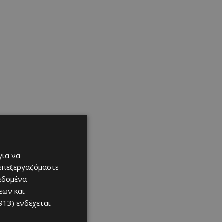
για να
 επεξεργαζόμαστε
δεδομένα
εων και
913)
ενδέχεται