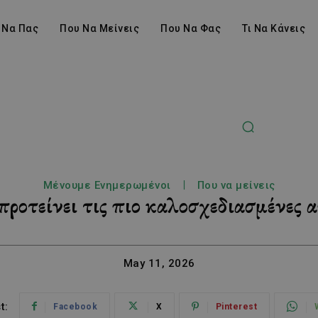
 Να Πας
Που Να Μείνεις
Που Να Φας
Τι Να Κάνεις
Μένουμε Ενημερωμένοι
Που να μείνεις
ροτείνει τις πιο καλοσχεδιασμένες
May 11, 2026
t:
Facebook
X
Pinterest