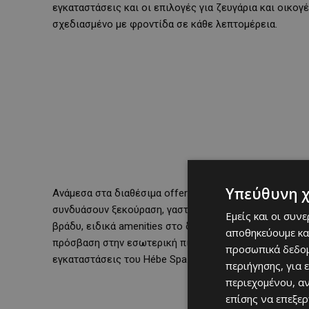
εγκαταστάσεις και οι επιλογές για ζευγάρια και οικο
σχεδιασμένο με φροντίδα σε κάθε λεπτομέρεια.
Υπεύθυνη 
Ανάμεσα στα διαθέσιμα offers, το
Spa, Dinner & Stay
π
συνδυάσουν ξεκούραση, γαστρονομία και ευεξία. Περιλ
Εμείς και οι συν
βράδυ, ειδικά amenities στο δωμάτιο και ένα full-bod
αποθηκεύουμε κα
πρόσβαση στην εσωτερική πισίνα, η χρήση των γηπέδων
προσωπικά δεδομ
εγκαταστάσεις του Hébe Spa.
περιήγησης, για 
περιεχομένου, α
επίσης να επεξε