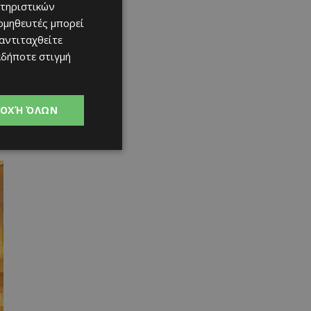
τηριστικών
ομηθευτές μπορεί
 αντιταχθείτε
αδήποτε στιγμή
ΟΧΉ ΌΛΩΝ