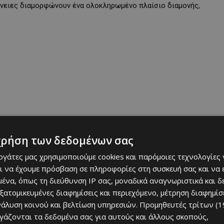
γένειες διαμορφώνουν ένα ολοκληρωμένο πλαίσιο διαμονής,
χρήση των δεδομένων σας
ροτείνει μια πλήρη εμπειρία διαμονής για όσους θέλουν να
αμβάνει μεταξύ άλλων διαμονή σε πολυτελή σουίτα, δείπνο κάθε
εργάτες μας χρησιμοποιούμε cookies και παρόμοιες τεχνολογίες 
y μασάζ 55 λεπτών ανά άτομο. Την εμπειρία συμπληρώνουν η
ι να έχουμε πρόσβαση σε πληροφορίες στη συσκευή σας και να
 padel, tennis και squash, καθώς και η πρόσβαση στις
ένα, όπως τη διεύθυνση IP σας, μοναδικά αναγνωριστικά και 
εξατομικευμένες διαφημίσεις και περιεχόμενο, μέτρηση διαφημίσ
νάλυση κοινού και βελτίωση υπηρεσιών.
Προμηθευτές τρίτων (1
ργάζονται τα δεδομένα σας για αυτούς και άλλους σκοπούς,