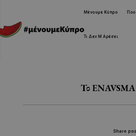
Μένουμε Κύπρο
Που
Τι Δεν Μ Αρέσει
Το ENAVSMA γέ
Share pos