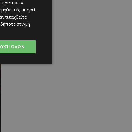
τηριστικών
ομηθευτές μπορεί
 αντιταχθείτε
αδήποτε στιγμή
ΟΧΉ ΌΛΩΝ