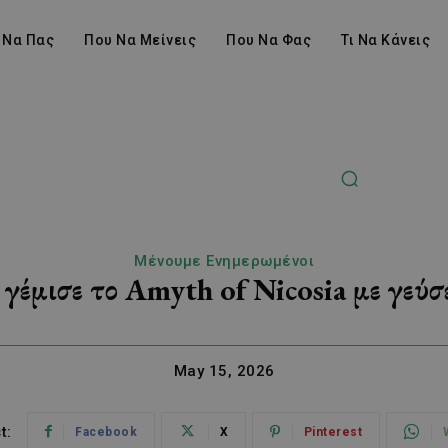
 Να Πας
Που Να Μείνεις
Που Να Φας
Τι Να Κάνεις
Μένουμε Ενημερωμένοι
μισε το Amyth of Nicosia με γεύσε
May 15, 2026
t:
Facebook
X
Pinterest