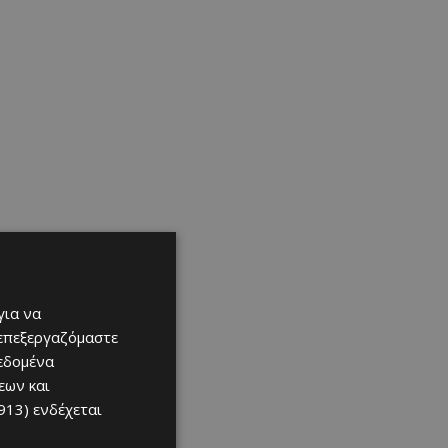
για να
 επεξεργαζόμαστε
δεδομένα
εων και
913)
ενδέχεται