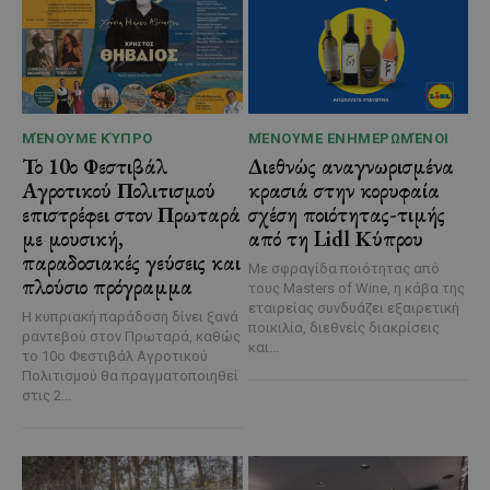
ΜΈΝΟΥΜΕ ΚΎΠΡΟ
ΜΈΝΟΥΜΕ ΕΝΗΜΕΡΩΜΈΝΟΙ
Το 10ο Φεστιβάλ
Διεθνώς αναγνωρισμένα
Αγροτικού Πολιτισμού
κρασιά στην κορυφαία
επιστρέφει στον Πρωταρά
σχέση ποιότητας-τιμής
με μουσική,
από τη Lidl Κύπρου
παραδοσιακές γεύσεις και
Με σφραγίδα ποιότητας από
πλούσιο πρόγραμμα
τους Masters of Wine, η κάβα της
εταιρείας συνδυάζει εξαιρετική
Η κυπριακή παράδοση δίνει ξανά
ποικιλία, διεθνείς διακρίσεις
ραντεβού στον Πρωταρά, καθώς
και...
το 10ο Φεστιβάλ Αγροτικού
Πολιτισμού θα πραγματοποιηθεί
στις 2...