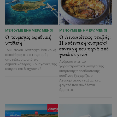
ΜΈΝΟΥΜΕ ΕΝΗΜΕΡΩΜΈΝΟΙ
ΜΈΝΟΥΜΕ ΕΝΗΜΕΡΩΜΈΝΟΙ
Ο τουρισμός ως εθνική
Ο Λευκαρίτικος τταβάς:
υπόθεση
Η αυθεντική κυπριακή
συνταγή που περνά από
Του Γιάννου Πανταζή* Είναι κοινή
γενιά σε γενιά
πεποίθηση ότι ο τουρισμός
αποτελεί μία από τις
Ανάμεσα στα πιο
σημαντικότερες βιομηχανίες της
χαρακτηριστικά φαγητά της
Κύπρου και διαχρονικά...
κυπριακής παραδοσιακής
κουζίνας ξεχωρίζει ο
Λευκαρίτικος τταβάς, ένα
φαγητό που συνδέεται
άρρηκτα...