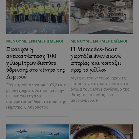
ΜΈΝΟΥΜΕ ΕΝΗΜΕΡΩΜΈΝΟΙ
ΜΈΝΟΥΜΕ ΕΝΗΜΕΡΩΜΈΝΟΙ
Ξεκίνησε η
Η Mercedes-Benz
αντικατάσταση 100
γιορτάζει έναν αιώνα
χιλιομέτρων δικτύου
ιστορίας και κοιτάζει
ύδρευσης στο κέντρο της
προς το μέλλον
Λεμεσού
Λίγες αυτοκινητοβιομηχανίες
μπορούν να ισχυριστούν ότι το
Έργο προϋπολογισμού €9,2 εκατ.
όνομά τους έγινε συνώνυμο της
με συγχρηματοδότηση από την
ίδιας της ιστορίας του
Ε.Ε. Με τελετή που
αυτοκινήτου. Η...
πραγματοποιήθηκε το πρωί της
Πέμπτης, 6 Αυγούστου...