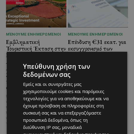
ΜΈΝΟΥΜΕ ΕΝΗΜΕΡΩΜΈΝΟΙ
ΜΈΝΟΥΜΕ ΕΝΗΜΕΡΩΜΈΝΟΙ
Εμβληματική
Επένδυση €31 εκατ. για
Τουριστική Έκταση στην
εκσυγχρονισμό των
Παραλιακή Ζώνη
Υπηρεσιών Κοινωνικής
Αλαμινού με
Ευημερίας
Υπεύθυνη χρήση των
Αδειοδοτημένη
Το έργο υλοποιείται στο πλαίσιο
δεδομένων σας
Ξενοδοχειακή Ανάπτυξη
του Προγράμματος Πολιτικής
και Πανοραμική Θέα της
Συνοχής «ΘΑΛΕΙΑ2021-2027», με
Εμείς και οι συνεργάτες μας
τη συγχρηματοδότησης της ΕΕ
Θάλασσας
χρησιμοποιούμε cookies και παρόμοιες
Σε μία από τις...
Μια εξαιρετικά σπάνια
τεχνολογίες για να αποθηκεύουμε και να
επενδυτική ευκαιρία
έχουμε πρόσβαση σε πληροφορίες στη
παρουσιάζεται στην παραλιακή
συσκευή σας και να επεξεργαζόμαστε
περιοχή του Αλαμινού, στην
επαρχία Λάρνακας. Πρόκειται
προσωπικά δεδομένα, όπως τη
για τρία συνεχόμενα...
διεύθυνση IP σας, μοναδικά