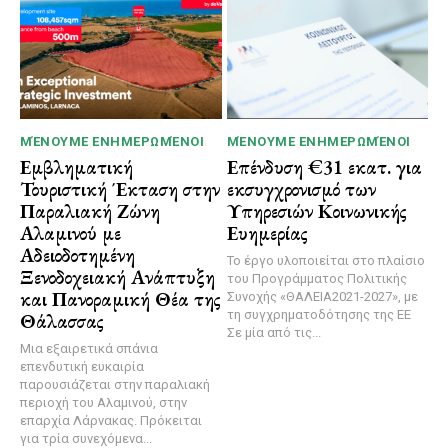
ΜΈΝΟΥΜΕ ΕΝΗΜΕΡΩΜΈΝΟΙ
ΜΈΝΟΥΜΕ ΕΝΗΜΕΡΩΜΈΝΟΙ
Εμβληματική
Επένδυση €31 εκατ. για
Τουριστική Έκταση στην
εκσυγχρονισμό των
Παραλιακή Ζώνη
Υπηρεσιών Κοινωνικής
Αλαμινού με
Ευημερίας
Αδειοδοτημένη
Το έργο υλοποιείται στο πλαίσιο
Ξενοδοχειακή Ανάπτυξη
του Προγράμματος Πολιτικής
και Πανοραμική Θέα της
Συνοχής «ΘΑΛΕΙΑ2021-2027», με
τη συγχρηματοδότησης της ΕΕ
Θάλασσας
Σε μία από τις...
Μια εξαιρετικά σπάνια
επενδυτική ευκαιρία
παρουσιάζεται στην παραλιακή
περιοχή του Αλαμινού, στην
επαρχία Λάρνακας. Πρόκειται
για τρία συνεχόμενα...