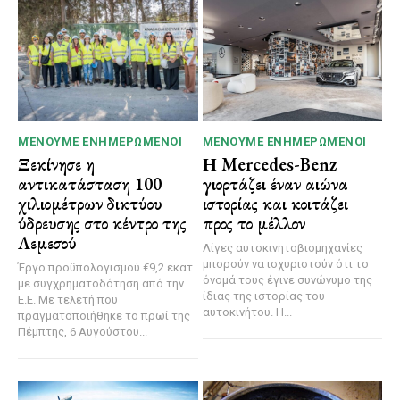
ΜΈΝΟΥΜΕ ΕΝΗΜΕΡΩΜΈΝΟΙ
ΜΈΝΟΥΜΕ ΕΝΗΜΕΡΩΜΈΝΟΙ
Ξεκίνησε η
Η Mercedes-Benz
αντικατάσταση 100
γιορτάζει έναν αιώνα
χιλιομέτρων δικτύου
ιστορίας και κοιτάζει
ύδρευσης στο κέντρο της
προς το μέλλον
Λεμεσού
Λίγες αυτοκινητοβιομηχανίες
μπορούν να ισχυριστούν ότι το
Έργο προϋπολογισμού €9,2 εκατ.
όνομά τους έγινε συνώνυμο της
με συγχρηματοδότηση από την
ίδιας της ιστορίας του
Ε.Ε. Με τελετή που
αυτοκινήτου. Η...
πραγματοποιήθηκε το πρωί της
Πέμπτης, 6 Αυγούστου...