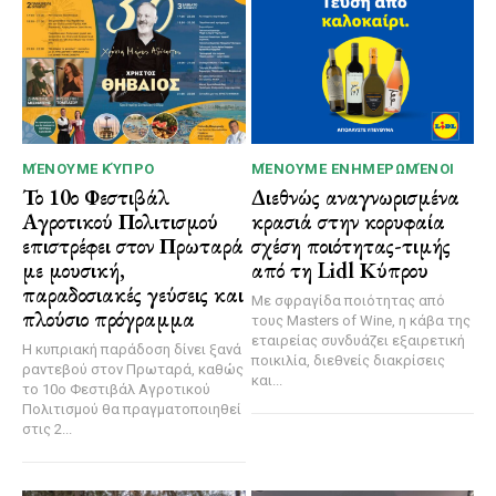
ΜΈΝΟΥΜΕ ΚΎΠΡΟ
ΜΈΝΟΥΜΕ ΕΝΗΜΕΡΩΜΈΝΟΙ
Το 10ο Φεστιβάλ
Διεθνώς αναγνωρισμένα
Αγροτικού Πολιτισμού
κρασιά στην κορυφαία
επιστρέφει στον Πρωταρά
σχέση ποιότητας-τιμής
με μουσική,
από τη Lidl Κύπρου
παραδοσιακές γεύσεις και
Με σφραγίδα ποιότητας από
πλούσιο πρόγραμμα
τους Masters of Wine, η κάβα της
εταιρείας συνδυάζει εξαιρετική
Η κυπριακή παράδοση δίνει ξανά
ποικιλία, διεθνείς διακρίσεις
ραντεβού στον Πρωταρά, καθώς
και...
το 10ο Φεστιβάλ Αγροτικού
Πολιτισμού θα πραγματοποιηθεί
στις 2...