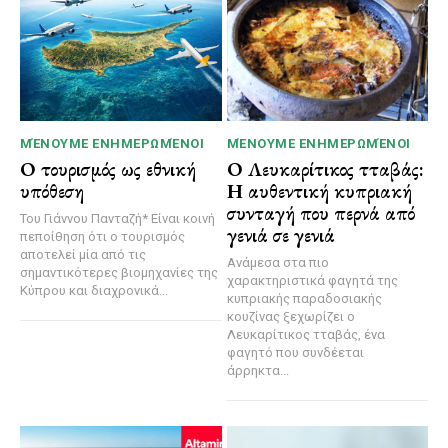
ΜΈΝΟΥΜΕ ΕΝΗΜΕΡΩΜΈΝΟΙ
ΜΈΝΟΥΜΕ ΕΝΗΜΕΡΩΜΈΝΟΙ
Ο τουρισμός ως εθνική
Ο Λευκαρίτικος τταβάς:
υπόθεση
Η αυθεντική κυπριακή
συνταγή που περνά από
Του Γιάννου Πανταζή* Είναι κοινή
γενιά σε γενιά
πεποίθηση ότι ο τουρισμός
αποτελεί μία από τις
Ανάμεσα στα πιο
σημαντικότερες βιομηχανίες της
χαρακτηριστικά φαγητά της
Κύπρου και διαχρονικά...
κυπριακής παραδοσιακής
κουζίνας ξεχωρίζει ο
Λευκαρίτικος τταβάς, ένα
φαγητό που συνδέεται
άρρηκτα...