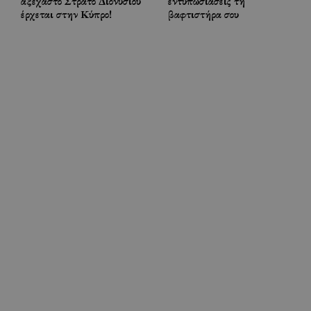
αξέχαστο Στράτο Διονυσίου
εντυπωσιάσεις τη
έρχεται στην Κύπρο!
βαφτιστήρα σου