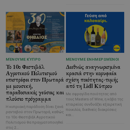
ΜΈΝΟΥΜΕ ΚΎΠΡΟ
ΜΈΝΟΥΜΕ ΕΝΗΜΕΡΩΜΈΝΟΙ
Το 10ο Φεστιβάλ
Διεθνώς αναγνωρισμένα
Αγροτικού Πολιτισμού
κρασιά στην κορυφαία
επιστρέφει στον Πρωταρά
σχέση ποιότητας-τιμής
με μουσική,
από τη Lidl Κύπρου
παραδοσιακές γεύσεις και
Με σφραγίδα ποιότητας από
πλούσιο πρόγραμμα
τους Masters of Wine, η κάβα της
εταιρείας συνδυάζει εξαιρετική
Η κυπριακή παράδοση δίνει ξανά
ποικιλία, διεθνείς διακρίσεις
ραντεβού στον Πρωταρά, καθώς
και...
το 10ο Φεστιβάλ Αγροτικού
Πολιτισμού θα πραγματοποιηθεί
στις 2...