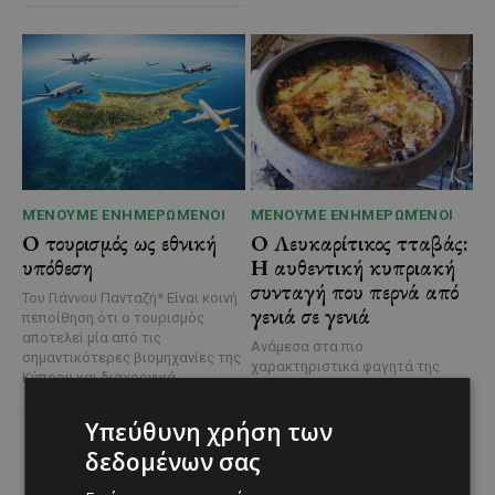
ΜΈΝΟΥΜΕ ΕΝΗΜΕΡΩΜΈΝΟΙ
ΜΈΝΟΥΜΕ ΕΝΗΜΕΡΩΜΈΝΟΙ
Ο τουρισμός ως εθνική
Ο Λευκαρίτικος τταβάς:
υπόθεση
Η αυθεντική κυπριακή
συνταγή που περνά από
Του Γιάννου Πανταζή* Είναι κοινή
γενιά σε γενιά
πεποίθηση ότι ο τουρισμός
αποτελεί μία από τις
Ανάμεσα στα πιο
σημαντικότερες βιομηχανίες της
χαρακτηριστικά φαγητά της
Κύπρου και διαχρονικά...
κυπριακής παραδοσιακής
κουζίνας ξεχωρίζει ο
Υπεύθυνη χρήση των
Λευκαρίτικος τταβάς, ένα
φαγητό που συνδέεται
δεδομένων σας
άρρηκτα...