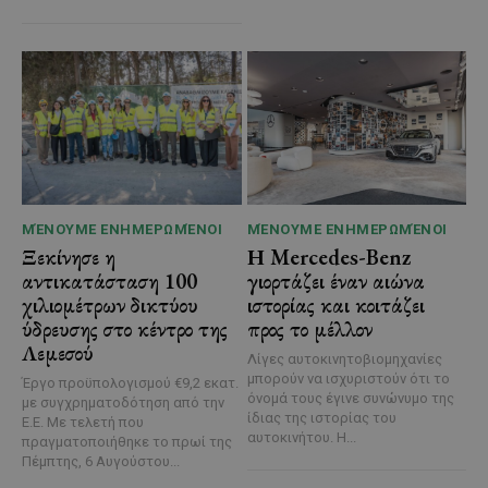
ΜΈΝΟΥΜΕ ΕΝΗΜΕΡΩΜΈΝΟΙ
ΜΈΝΟΥΜΕ ΕΝΗΜΕΡΩΜΈΝΟΙ
Ξεκίνησε η
Η Mercedes-Benz
αντικατάσταση 100
γιορτάζει έναν αιώνα
χιλιομέτρων δικτύου
ιστορίας και κοιτάζει
ύδρευσης στο κέντρο της
προς το μέλλον
Λεμεσού
Λίγες αυτοκινητοβιομηχανίες
μπορούν να ισχυριστούν ότι το
Έργο προϋπολογισμού €9,2 εκατ.
όνομά τους έγινε συνώνυμο της
με συγχρηματοδότηση από την
ίδιας της ιστορίας του
Ε.Ε. Με τελετή που
αυτοκινήτου. Η...
πραγματοποιήθηκε το πρωί της
Πέμπτης, 6 Αυγούστου...