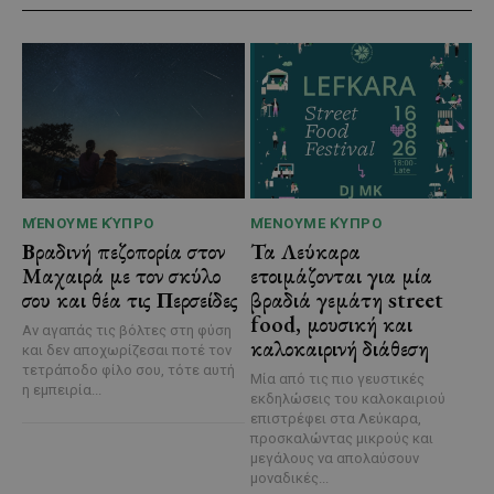
ΜΈΝΟΥΜΕ ΚΎΠΡΟ
ΜΈΝΟΥΜΕ ΚΎΠΡΟ
Βραδινή πεζοπορία στον
Τα Λεύκαρα
Μαχαιρά με τον σκύλο
ετοιμάζονται για μία
σου και θέα τις Περσείδες
βραδιά γεμάτη street
food, μουσική και
Αν αγαπάς τις βόλτες στη φύση
καλοκαιρινή διάθεση
και δεν αποχωρίζεσαι ποτέ τον
τετράποδο φίλο σου, τότε αυτή
Μία από τις πιο γευστικές
η εμπειρία...
εκδηλώσεις του καλοκαιριού
επιστρέφει στα Λεύκαρα,
προσκαλώντας μικρούς και
μεγάλους να απολαύσουν
μοναδικές...