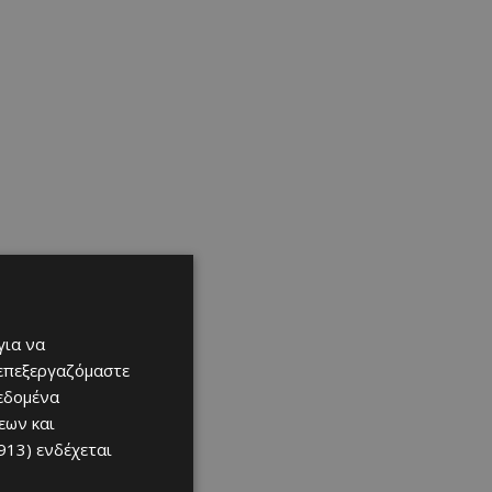
για να
 επεξεργαζόμαστε
δεδομένα
εων και
913)
ενδέχεται