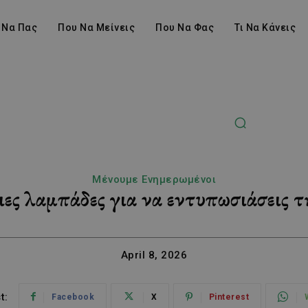
 Να Πας
Που Να Μείνεις
Που Να Φας
Τι Να Κάνεις
Μένουμε Ενημερωμένοι
ιες λαμπάδες για να εντυπωσιάσεις 
April 8, 2026
t:
Facebook
X
Pinterest