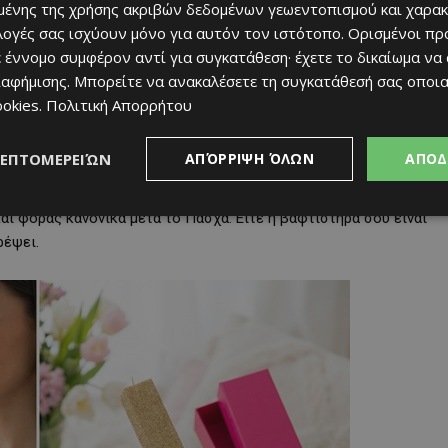
ένης της χρήσης ακριβών δεδομένων γεωεντοπισμού και χαρακ
ιλογές σας ισχύουν μόνο για αυτόν τον ιστότοπο. Ορισμένοι πρ
 έννομο συμφέρον αντί για συγκατάθεση· έχετε το δικαίωμα να
ιαφήμισης
. Μπορείτε να ανακαλέσετε τη συγκατάθεσή σας οποι
ookies
.
Πολιτική Απορρήτου
ΛΕΠΤΟΜΕΡΕΙΏΝ
ΑΠΌΡΡΙΨΗ ΌΛΩΝ
ΑΠΟΔ
ου χρειαζόμασταν για τις βαφτιστήρες μας:
κολιέ-αυγά με ζιργκόν
εν είναι απλά λαμπάδες, αλλά δώρα δύο σε ένα.
Γιατί κάθε
ι φοράς κανονικά μετά το Πάσχα. Είτε η βαφτιστήρα σου είναι
ρέψει.