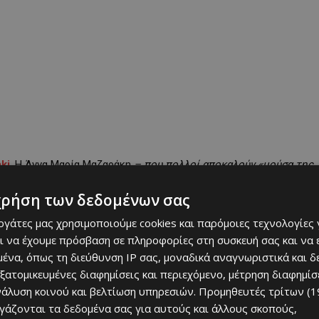
ki
. Η Άννα Μαρία Μαζαράκη
– που πολλοί αποκαλούν «μούσα της
χνοντας κοσμήματα για τις φίλες της. Τριάντα χρόνια μετά, το
χρήση των δεδομένων σας
 και Κύπρο και έχει καθιερωθεί ως συνώνυμο της «Affordable
εργάτες μας χρησιμοποιούμε cookies και παρόμοιες τεχνολογίες 
ι να έχουμε πρόσβαση σε πληροφορίες στη συσκευή σας και να
ένα, όπως τη διεύθυνση IP σας, μοναδικά αναγνωριστικά και 
εξατομικευμένες διαφημίσεις και περιεχόμενο, μέτρηση διαφημίσ
νάλυση κοινού και βελτίωση υπηρεσιών.
Προμηθευτές τρίτων (1
ργάζονται τα δεδομένα σας για αυτούς και άλλους σκοπούς,