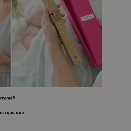
zaraki
!
τιστήρα σου