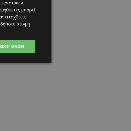
τηριστικών
ομηθευτές μπορεί
 αντιταχθείτε
αδήποτε στιγμή
ΟΧΉ ΌΛΩΝ