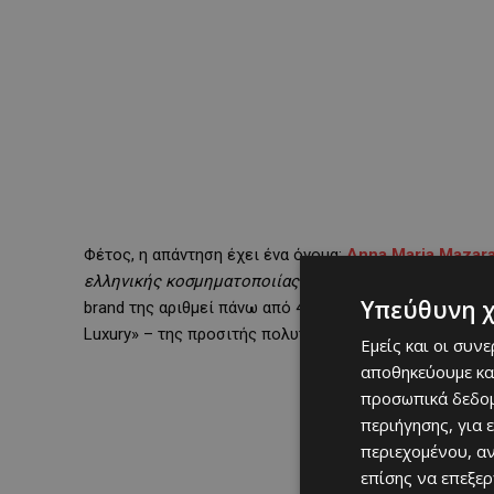
Φέτος, η απάντηση έχει ένα όνομα:
Anna
Maria
Mazara
ελληνικής κοσμηματοποιίας» –
ξεκίνησε το 1995 φτιά
Υπεύθυνη 
brand της αριθμεί πάνω από 40 καταστήματα σε Ελλάδα
Luxury» – της προσιτής πολυτέλειας.
Εμείς και οι συν
αποθηκεύουμε κα
προσωπικά δεδομ
περιήγησης, για 
περιεχομένου, α
επίσης να επεξε