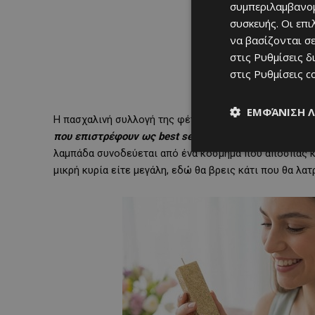
συμπεριλαμβανομ
συσκευής. Οι επ
να βασίζονται σε
στις
Ρυθμίσεις δ
στις
Ρυθμίσεις c
ΕΜΦΆΝΙΣΗ 
Η πασχαλινή συλλογή της φέτος είναι ακριβώς αυτό π
που επιστρέφουν ως
best
sellers
, και λαμπάδες που δ
λαμπάδα συνοδεύεται από ένα κόσμημα που αποσπάς κα
μικρή κυρία είτε μεγάλη, εδώ θα βρεις κάτι που θα λατ