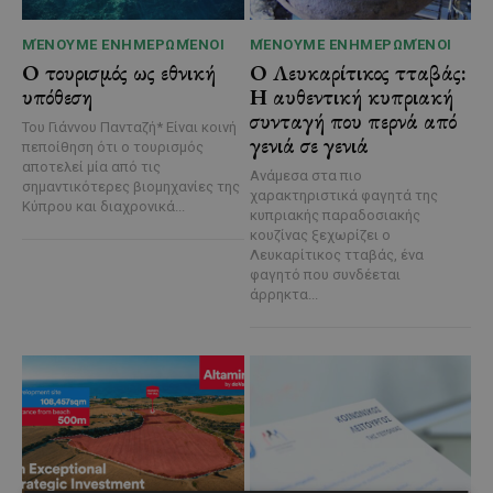
ΜΈΝΟΥΜΕ ΕΝΗΜΕΡΩΜΈΝΟΙ
ΜΈΝΟΥΜΕ ΕΝΗΜΕΡΩΜΈΝΟΙ
Ο τουρισμός ως εθνική
Ο Λευκαρίτικος τταβάς:
υπόθεση
Η αυθεντική κυπριακή
συνταγή που περνά από
Του Γιάννου Πανταζή* Είναι κοινή
γενιά σε γενιά
πεποίθηση ότι ο τουρισμός
αποτελεί μία από τις
Ανάμεσα στα πιο
σημαντικότερες βιομηχανίες της
χαρακτηριστικά φαγητά της
Κύπρου και διαχρονικά...
κυπριακής παραδοσιακής
κουζίνας ξεχωρίζει ο
Λευκαρίτικος τταβάς, ένα
φαγητό που συνδέεται
άρρηκτα...