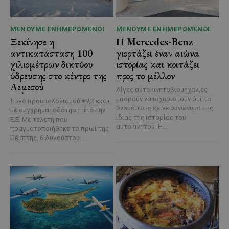
ΜΈΝΟΥΜΕ ΕΝΗΜΕΡΩΜΈΝΟΙ
ΜΈΝΟΥΜΕ ΕΝΗΜΕΡΩΜΈΝΟΙ
Ξεκίνησε η
Η Mercedes-Benz
αντικατάσταση 100
γιορτάζει έναν αιώνα
χιλιομέτρων δικτύου
ιστορίας και κοιτάζει
ύδρευσης στο κέντρο της
προς το μέλλον
Λεμεσού
Λίγες αυτοκινητοβιομηχανίες
μπορούν να ισχυριστούν ότι το
Έργο προϋπολογισμού €9,2 εκατ.
όνομά τους έγινε συνώνυμο της
με συγχρηματοδότηση από την
ίδιας της ιστορίας του
Ε.Ε. Με τελετή που
αυτοκινήτου. Η...
πραγματοποιήθηκε το πρωί της
Πέμπτης, 6 Αυγούστου...