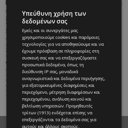
ΜΈΝΟΥΜΕ ΕΝΗΜΕΡΩΜΈΝΟΙ
ΜΈΝΟΥΜΕ ΕΝΗΜΕΡΩΜΈΝΟΙ
Υπεύθυνη χρήση των
Εμβληματική
Επένδυση €31 εκατ. για
δεδομένων σας
Τουριστική Έκταση στην
εκσυγχρονισμό των
Παραλιακή Ζώνη
Υπηρεσιών Κοινωνικής
Εμείς και οι συνεργάτες μας
Αλαμινού με
Ευημερίας
χρησιμοποιούμε cookies και παρόμοιες
Αδειοδοτημένη
τεχνολογίες για να αποθηκεύουμε και να
Το έργο υλοποιείται στο πλαίσιο
Ξενοδοχειακή Ανάπτυξη
έχουμε πρόσβαση σε πληροφορίες στη
του Προγράμματος Πολιτικής
και Πανοραμική Θέα της
Συνοχής «ΘΑΛΕΙΑ2021-2027», με
συσκευή σας και να επεξεργαζόμαστε
τη συγχρηματοδότησης της ΕΕ
Θάλασσας
προσωπικά δεδομένα, όπως τη
Σε μία από τις...
Μια εξαιρετικά σπάνια
διεύθυνση IP σας, μοναδικά
επενδυτική ευκαιρία
αναγνωριστικά και δεδομένα περιήγησης,
παρουσιάζεται στην παραλιακή
για εξατομικευμένες διαφημίσεις και
περιοχή του Αλαμινού, στην
επαρχία Λάρνακας. Πρόκειται
περιεχόμενο, μέτρηση διαφημίσεων και
για τρία συνεχόμενα...
περιεχομένου, ανάλυση κοινού και
βελτίωση υπηρεσιών.
Προμηθευτές
τρίτων (1913)
ενδέχεται επίσης να
επεξεργάζονται τα δεδομένα σας για
αυτούς και άλλους σκοπούς,