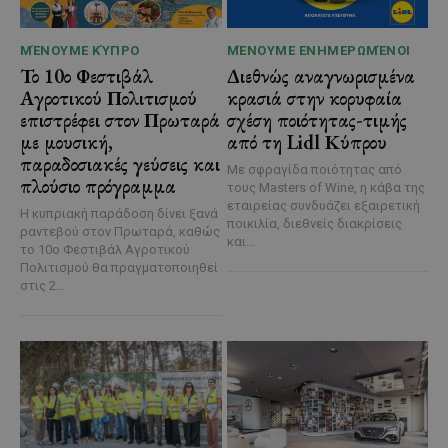
ΜΈΝΟΥΜΕ ΚΎΠΡΟ
ΜΈΝΟΥΜΕ ΕΝΗΜΕΡΩΜΈΝΟΙ
Το 10ο Φεστιβάλ
Διεθνώς αναγνωρισμένα
Αγροτικού Πολιτισμού
κρασιά στην κορυφαία
επιστρέφει στον Πρωταρά
σχέση ποιότητας-τιμής
με μουσική,
από τη Lidl Κύπρου
παραδοσιακές γεύσεις και
Με σφραγίδα ποιότητας από
πλούσιο πρόγραμμα
τους Masters of Wine, η κάβα της
εταιρείας συνδυάζει εξαιρετική
Η κυπριακή παράδοση δίνει ξανά
ποικιλία, διεθνείς διακρίσεις
ραντεβού στον Πρωταρά, καθώς
και...
το 10ο Φεστιβάλ Αγροτικού
Πολιτισμού θα πραγματοποιηθεί
στις 2...