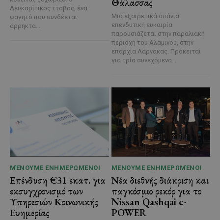
Θάλασσας
Λευκαρίτικος τταβάς, ένα
Μια εξαιρετικά σπάνια
φαγητό που συνδέεται
επενδυτική ευκαιρία
άρρηκτα...
παρουσιάζεται στην παραλιακή
περιοχή του Αλαμινού, στην
επαρχία Λάρνακας. Πρόκειται
για τρία συνεχόμενα...
ΜΈΝΟΥΜΕ ΕΝΗΜΕΡΩΜΈΝΟΙ
ΜΈΝΟΥΜΕ ΕΝΗΜΕΡΩΜΈΝΟΙ
Επένδυση €31 εκατ. για
Νέα διεθνής διάκριση και
εκσυγχρονισμό των
παγκόσμιο ρεκόρ για το
Υπηρεσιών Κοινωνικής
Nissan Qashqai e-
Ευημερίας
POWER