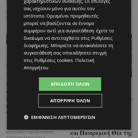
χαρακτηριστικών συσκευής. Οι επιλογές
μπορούν να ισχυριστούν ότι το
Κύπρου και διαχρονικά...
όνομά τους έγινε συνώνυμο της
σας ισχύουν μόνο για αυτόν τον
ίδιας της ιστορίας του
ιστότοπο. Ορισμένοι προμηθευτές
αυτοκινήτου. Η...
μπορεί να βασίζονται σε έννομο
συμφέρον αντί για συγκατάθεση· έχετε το
δικαίωμα να αντιταχθείτε στις
Ρυθμίσεις
διαφήμισης
. Μπορείτε να ανακαλέσετε τη
συγκατάθεσή σας οποιαδήποτε στιγμή
στις
Ρυθμίσεις cookies
.
Πολιτική
Απορρήτου
ΑΠΟΔΟΧΉ ΌΛΩΝ
ΜΈΝΟΥΜΕ ΕΝΗΜΕΡΩΜΈΝΟΙ
ΜΈΝΟΥΜΕ ΕΝΗΜΕΡΩΜΈΝΟΙ
Ο Λευκαρίτικος τταβάς:
Εμβληματική
Η αυθεντική κυπριακή
Τουριστική Έκταση στην
ΑΠΌΡΡΙΨΗ ΌΛΩΝ
συνταγή που περνά από
Παραλιακή Ζώνη
γενιά σε γενιά
Αλαμινού με
ΕΜΦΆΝΙΣΗ ΛΕΠΤΟΜΕΡΕΙΏΝ
Αδειοδοτημένη
Ανάμεσα στα πιο
Ξενοδοχειακή Ανάπτυξη
χαρακτηριστικά φαγητά της
και Πανοραμική Θέα της
κυπριακής παραδοσιακής
κουζίνας ξεχωρίζει ο