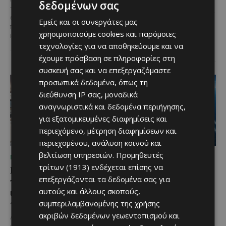
δεδομένων σας
τους Masters of Wine, η κάβα της
Έργο προϋπολογισμού €9,2 εκατ.
εταιρείας συνδυάζει εξαιρετική
με συγχρηματοδότηση από την
Εμείς και οι συνεργάτες μας
ποικιλία, διεθνείς διακρίσεις
Ε.Ε. Με τελετή που
χρησιμοποιούμε cookies και παρόμοιες
και...
πραγματοποιήθηκε το πρωί της
τεχνολογίες για να αποθηκεύουμε και να
Πέμπτης, 6 Αυγούστου...
έχουμε πρόσβαση σε πληροφορίες στη
συσκευή σας και να επεξεργαζόμαστε
προσωπικά δεδομένα, όπως τη
διεύθυνση IP σας, μοναδικά
αναγνωριστικά και δεδομένα περιήγησης,
για εξατομικευμένες διαφημίσεις και
περιεχόμενο, μέτρηση διαφημίσεων και
περιεχομένου, ανάλυση κοινού και
βελτίωση υπηρεσιών.
Προμηθευτές
ΜΈΝΟΥΜΕ ΕΝΗΜΕΡΩΜΈΝΟΙ
ΜΈΝΟΥΜΕ ΕΝΗΜΕΡΩΜΈΝΟΙ
τρίτων (1913)
ενδέχεται επίσης να
Η Mercedes-Benz
Ο τουρισμός ως εθνική
επεξεργάζονται τα δεδομένα σας για
γιορτάζει έναν αιώνα
υπόθεση
ιστορίας και κοιτάζει
αυτούς και άλλους σκοπούς,
Του Γιάννου Πανταζή* Είναι κοινή
προς το μέλλον
συμπεριλαμβανομένης της χρήσης
πεποίθηση ότι ο τουρισμός
αποτελεί μία από τις
ακριβών δεδομένων γεωεντοπισμού και
Λίγες αυτοκινητοβιομηχανίες
σημαντικότερες βιομηχανίες της