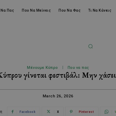
 Να Πας
Που Να Μείνεις
Που Να Φας
Τι Να Κάνεις
Μένουμε Κύπρο
Που να πας
Κύπρου γίνεται φεστιβάλ: Μην χάσε
March 26, 2026
t:
Facebook
X
Pinterest