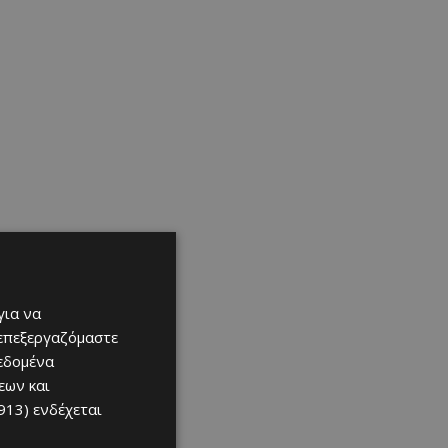
για να
 επεξεργαζόμαστε
δεδομένα
εων και
913)
ενδέχεται