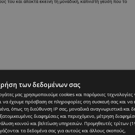
ύς του και αποκτά εκείνη τη μοναδική, καπνιστή γεύση που το
χρήση των δεδομένων σας
εργάτες μας χρησιμοποιούμε cookies και παρόμοιες τεχνολογίες 
ι να έχουμε πρόσβαση σε πληροφορίες στη συσκευή σας και να
α δοκιμάσουν αυθεντικό αντικρυστό από έμπειρους ψήστες, να
ένα, όπως τη διεύθυνση IP σας, μοναδικά αναγνωριστικά και 
 γιορτή γεμάτη ζωντανή μουσική, χαμόγελα και καλή παρέα.
εξατομικευμένες διαφημίσεις και περιεχόμενο, μέτρηση διαφημίσ
νάλυση κοινού και βελτίωση υπηρεσιών.
Προμηθευτές τρίτων (1
στην κυπριακή παράδοση — εκεί όπου το φαγητό γίνεται αφορμή για
ργάζονται τα δεδομένα σας για αυτούς και άλλους σκοπούς,
 δημιουργήσουν αναμνήσεις.