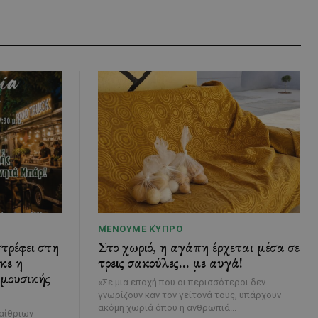
ΜΈΝΟΥΜΕ ΚΎΠΡΟ
τρέφει στη
Στο χωριό, η αγάπη έρχεται μέσα σε
κε η
τρεις σακούλες… με αυγά!
 μουσικής
«Σε μια εποχή που οι περισσότεροι δεν
γνωρίζουν καν τον γείτονά τους, υπάρχουν
ακόμη χωριά όπου η ανθρωπιά...
παίθριων