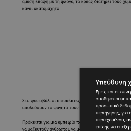
άμεση επαφή με τη φλόγα, το κρέας διατηρεί τους χυμο
κάνει ακαταμάχητο.
Υπεύθυνη 
Εμείς και οι συν
αποθηκεύουμε κα
Στο φεστιβάλ, οι επισκέπτες θα έχουν την ευκαιρία ν
προσωπικά δεδομ
απολαύσουν το φαγητό τους με ποτό και να ζήσουν μια
περιήγησης, για 
περιεχομένου, α
Πρόκειται για μια εμπειρία που σε φέρνει πιο κοντά 
επίσης να επεξε
να μαζευτούν άνθρωποι, να μοιραστούν στιγμές και να