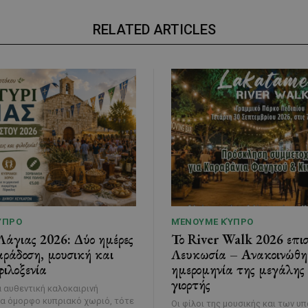
RELATED ARTICLES
ΎΠΡΟ
ΜΈΝΟΥΜΕ ΚΎΠΡΟ
Λάγιας 2026: Δύο ημέρες
Το River Walk 2026 επισ
ράδοση, μουσική και
Λευκωσία – Ανακοινώθη
ιλοξενία
ημερομηνία της μεγάλης
γιορτής
α αυθεντική καλοκαιρινή
να όμορφο κυπριακό χωριό, τότε
Οι φίλοι της μουσικής και των υ