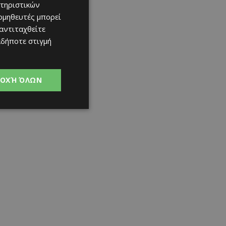
τηριστικών
ομηθευτές μπορεί
 αντιταχθείτε
αδήποτε στιγμή
ΟΧΉ ΌΛΩΝ