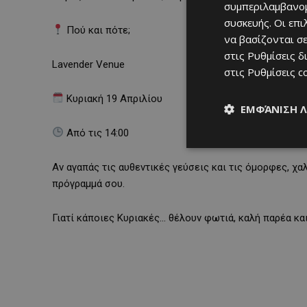
συμπεριλαμβανομ
συσκευής. Οι επ
Πού και πότε;
να βασίζονται σε
στις
Ρυθμίσεις δ
Lavender Venue
στις
Ρυθμίσεις c
Κυριακή 19 Απριλίου
ΕΜΦΆΝΙΣΗ 
Από τις 14:00
Αν αγαπάς τις αυθεντικές γεύσεις και τις όμορφες, χα
πρόγραμμά σου.
Γιατί κάποιες Κυριακές… θέλουν φωτιά, καλή παρέα και