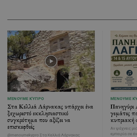
ΜΈΝΟΥΜΕ ΚΎΠΡΟ
ΜΈΝΟΥΜΕ Κ
Στα Κελλιά Λάρνακας υπάρχει ένα
Πανηγύρι 
ξεχωριστό εκκλησιαστικό
γεμάτες πα
συγκρότημα που αξίζει να
κυπριακή φ
επισκεφθείς
Αν ψάχνεις μι
εμπειρία σε έ
@menoumekypro Στα Κελλιά Λάρνακας