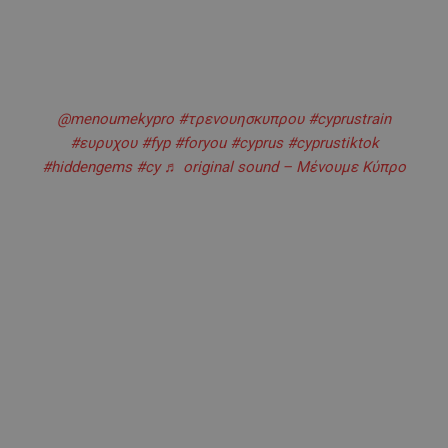
@menoumekypro
#τρενουησκυπρου
#cyprustrain
#ευρυχου
#fyp
#foryou
#cyprus
#cyprustiktok
#hiddengems
#cy
♬ original sound – Μένουμε Κύπρο