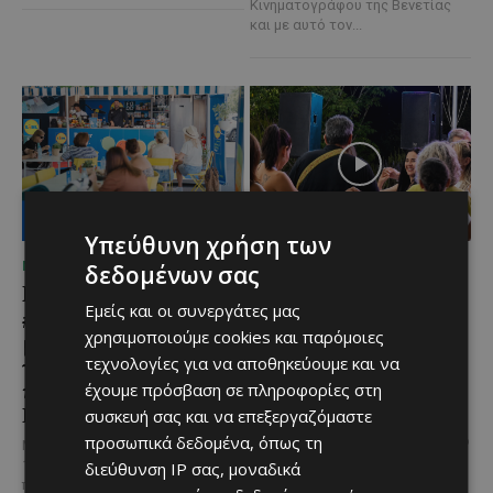
Κινηματογράφου της Βενετίας
και με αυτό τον...
Υπεύθυνη χρήση των
ΜΈΝΟΥΜΕ ΕΝΗΜΕΡΩΜΈΝΟΙ
ΜΈΝΟΥΜΕ ΕΝΗΜΕΡΩΜΈΝΟΙ
δεδομένων σας
Lidl Better Living Days
Μια βραδιά γεμάτη
Εμείς και οι συνεργάτες μας
#summer2026: Ένα
παράδοση, μουσική και
χρησιμοποιούμε cookies και παρόμοιες
μοναδικό ταξίδι ευεξίας,
κέφι στον Δελίκηπο για
τεχνολογίες για να αποθηκεύουμε και να
γεμάτο γεύση, ενέργεια
τη γιορτή του
και χαμόγελα σε όλη την
Χρυσοσώτηρος
έχουμε πρόσβαση σε πληροφορίες στη
Κύπρο
συσκευή σας και να επεξεργαζόμαστε
@menoumekypro Μια βραδιά
προσωπικά δεδομένα, όπως τη
γεμάτη παράδοση, μουσική, χορό
Με 6 προορισμούς, πάνω από
και αυθεντικές γεύσεις στον
1.700 συμμετέχοντες και
διεύθυνση IP σας, μοναδικά
Δελίκηπο!
Το κρητικό
περισσότερες από 3.500