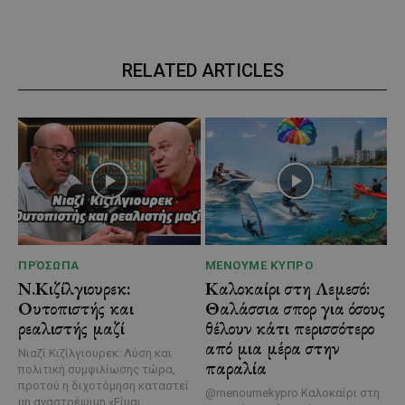
RELATED ARTICLES
ΠΡΌΣΩΠΑ
ΜΈΝΟΥΜΕ ΚΎΠΡΟ
Ν.Κιζίλγιουρεκ:
Καλοκαίρι στη Λεμεσό:
Ουτοπιστής και
Θαλάσσια σπορ για όσους
ρεαλιστής μαζί
θέλουν κάτι περισσότερο
από μια μέρα στην
Νιαζί Κιζίλγιουρεκ: Λύση και
παραλία
πολιτική συμφιλίωσης τώρα,
προτού η διχοτόμηση καταστεί
@menoumekypro Καλοκαίρι στη
μη αναστρέψιμη «Είμαι