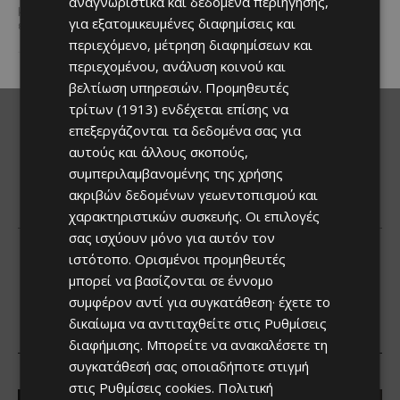
αναγνωριστικά και δεδομένα περιήγησης,
γλέντι,...
μερίδες, η Lidl Κύπρου
για εξατομικευμένες διαφημίσεις και
επιβεβαίωσε για ακόμα...
περιεχόμενο, μέτρηση διαφημίσεων και
περιεχομένου, ανάλυση κοινού και
βελτίωση υπηρεσιών.
Προμηθευτές
τρίτων (1913)
ενδέχεται επίσης να
επεξεργάζονται τα δεδομένα σας για
αυτούς και άλλους σκοπούς,
συμπεριλαμβανομένης της χρήσης
ακριβών δεδομένων γεωεντοπισμού και
χαρακτηριστικών συσκευής. Οι επιλογές
σας ισχύουν μόνο για αυτόν τον
ιστότοπο. Ορισμένοι προμηθευτές
μπορεί να βασίζονται σε έννομο
συμφέρον αντί για συγκατάθεση· έχετε το
δικαίωμα να αντιταχθείτε στις
Ρυθμίσεις
διαφήμισης
. Μπορείτε να ανακαλέσετε τη
συγκατάθεσή σας οποιαδήποτε στιγμή
στις
Ρυθμίσεις cookies
.
Πολιτική