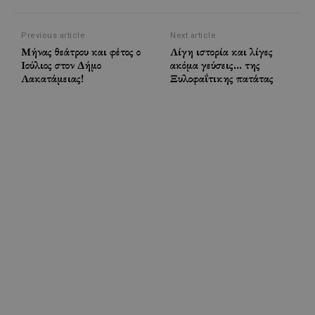
Previous article
Next article
Μήνας θεάτρου και φέτος ο
Λίγη ιστορία και λίγες
Ιούλιος στον Δήμο
ακόμα γεύσεις… της
Λακατάμειας!
Ξυλοφαΐτικης πατάτας