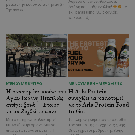
Λεμεσό σημαίνει θάλασσα,
ρεαλιστής και ουτοπιστής μαζί»
δράση και… αδρεναλίνη!
Jet
Την ανάγκη...
ski, parasailing, SUP, καγιάκ,
wakeboard,...
ΜΈΝΟΥΜΕ ΚΎΠΡΟ
ΜΈΝΟΥΜΕ ΕΝΗΜΕΡΩΜΈΝΟΙ
Η αγαπημένη πισίνα του
Η Arla Protein
Αγίου Ιωάννη Πιτσιλιάς
συνεχίζει να καινοτομεί
ανοίγει ξανά – Έτοιμη
με το Arla Protein Food
να υποδεχθεί το κοινό
to Go.
Μια αγαπημένη καλοκαιρινή
Το πλήρες γεύμα που ακολουθεί
επιλογή στην ορεινή Κύπρο
τον ρυθμό της σύγχρονης ζωής.
επιστρέφει ανανεωμένη. Η
Οι σύγχρονοι ρυθμοί της ζωής