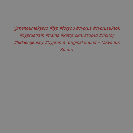
@menoumekypro
#fyp
#foryou
#cyprus
#cyprustiktok
#cyprustrain
#trains
#κυπριακηιστορια
#visitcy
#hiddengenscy
#Cyprus
♬ original sound – Μένουμε
Κύπρο