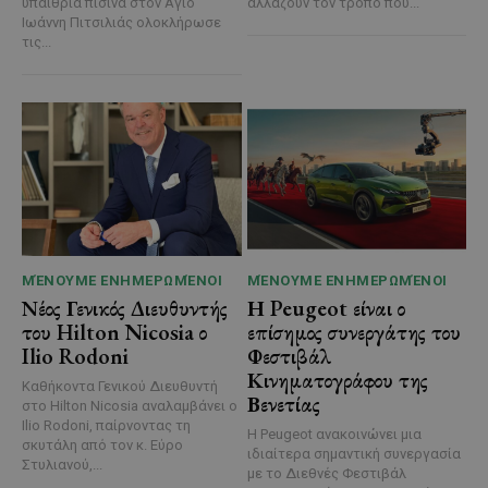
υπαίθρια πισίνα στον Άγιο
αλλάζουν τον τρόπο που...
Ιωάννη Πιτσιλιάς ολοκλήρωσε
τις...
ΜΈΝΟΥΜΕ ΕΝΗΜΕΡΩΜΈΝΟΙ
ΜΈΝΟΥΜΕ ΕΝΗΜΕΡΩΜΈΝΟΙ
Νέος Γενικός Διευθυντής
Η Peugeot είναι ο
του Hilton Nicosia ο
επίσημος συνεργάτης του
Ilio Rodoni
Φεστιβάλ
Κινηματογράφου της
Καθήκοντα Γενικού Διευθυντή
Βενετίας
στο Hilton Nicosia αναλαμβάνει ο
Ilio Rodoni, παίρνοντας τη
Η Peugeot ανακοινώνει μια
σκυτάλη από τον κ. Εύρο
ιδιαίτερα σημαντική συνεργασία
Στυλιανού,...
με το Διεθνές Φεστιβάλ