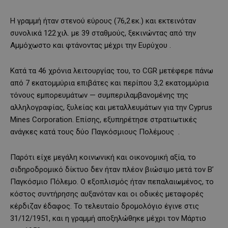
Η γραμμή ήταν στενού εύρους (76,2 εκ.) και εκτεινόταν
συνολικά 122 χιλ. με 39 σταθμούς, ξεκινώντας από την
Αμμόχωστο και φτάνοντας μέχρι την Ευρύχου .
Κατά τα 46 χρόνια λειτουργίας του, το CGR μετέφερε πάνω
από 7 εκατομμύρια επιβάτες και περίπου 3,2 εκατομμύρια
τόνους εμπορευμάτων — συμπεριλαμβανομένης της
αλληλογραφίας, ξυλείας και μεταλλευμάτων για την Cyprus
Mines Corporation. Επίσης, εξυπηρέτησε στρατιωτικές
ανάγκες κατά τους δύο Παγκόσμιους Πολέμους .
Παρότι είχε μεγάλη κοινωνική και οικονομική αξία, το
σιδηροδρομικό δίκτυο δεν ήταν πλέον βιώσιμο μετά τον Β’
Παγκόσμιο Πόλεμο. Ο εξοπλισμός ήταν πεπαλαιωμένος, το
κόστος συντήρησης αυξανόταν και οι οδικές μεταφορές
κέρδιζαν έδαφος. Το τελευταίο δρομολόγιο έγινε στις
31/12/1951, και η γραμμή αποξηλώθηκε μέχρι τον Μάρτιο