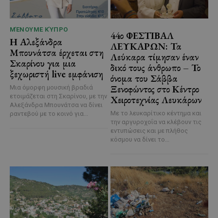
ΜΈΝΟΥΜΕ ΚΎΠΡΟ
44ο ΦΕΣΤΙΒΑΛ
Η Αλεξάνδρα
ΛΕΥΚΑΡΩΝ: Τα
Μπουνάτσα έρχεται στη
Λεύκαρα τίμησαν έναν
Σκαρίνου για μια
δικό τους άνθρωπο – Το
ξεχωριστή live εμφάνιση
όνομα του Σάββα
Ξενοφώντος στο Κέντρο
Μια όμορφη μουσική βραδιά
ετοιμάζεται στη Σκαρίνου, με την
Χειροτεχνίας Λευκάρων
Αλεξάνδρα Μπουνάτσα να δίνει
Με το λευκαρίτικο κέντημα και
ραντεβού με το κοινό για...
την αργυροχοΐα να κλέβουν τις
εντυπώσεις και με πλήθος
κόσμου να δίνει το...