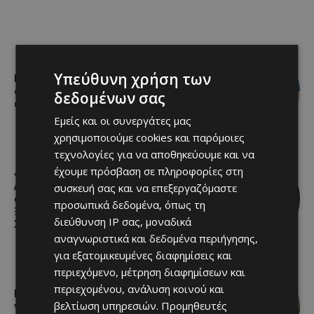
Υπεύθυνη χρήση των
Η Αλεξάνδρα Μπουνάτσα έρχεται
στη Σκαρίνου για μια ξεχωριστή live
δεδομένων σας
εμφάνιση
Εμείς και οι συνεργάτες μας
χρησιμοποιούμε cookies και παρόμοιες
τεχνολογίες για να αποθηκεύουμε και να
έχουμε πρόσβαση σε πληροφορίες στη
44ο ΦΕΣΤΙΒΑΛ ΛΕΥΚΑΡΩΝ: Τα
Λεύκαρα τίμησαν έναν δικό τους
συσκευή σας και να επεξεργαζόμαστε
άνθρωπο – Το όνομα του Σάββα
προσωπικά δεδομένα, όπως τη
Ξενοφώντος στο Κέντρο
διεύθυνση IP σας, μοναδικά
Χειροτεχνίας Λευκάρων
αναγνωριστικά και δεδομένα περιήγησης,
για εξατομικευμένες διαφημίσεις και
περιεχόμενο, μέτρηση διαφημίσεων και
περιεχομένου, ανάλυση κοινού και
Εκεί που το φουντούκι γίνεται
βελτίωση υπηρεσιών.
Προμηθευτές
γιορτή: Ο Πολύστυπος στήνει (ξανά)