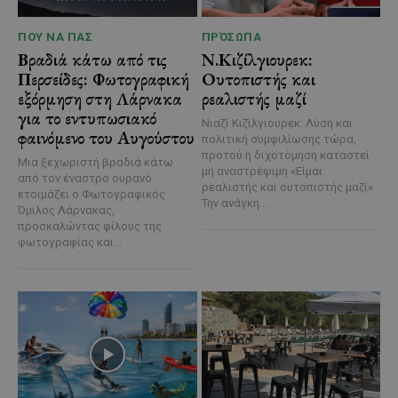
ΠΟΥ ΝΑ ΠΑΣ
ΠΡΌΣΩΠΑ
Βραδιά κάτω από τις
Ν.Κιζίλγιουρεκ:
Περσείδες: Φωτογραφική
Ουτοπιστής και
εξόρμηση στη Λάρνακα
ρεαλιστής μαζί
για το εντυπωσιακό
Νιαζί Κιζίλγιουρεκ: Λύση και
φαινόμενο του Αυγούστου
πολιτική συμφιλίωσης τώρα,
προτού η διχοτόμηση καταστεί
Μια ξεχωριστή βραδιά κάτω
μη αναστρέψιμη «Είμαι
από τον έναστρο ουρανό
ρεαλιστής και ουτοπιστής μαζί»
ετοιμάζει ο Φωτογραφικός
Την ανάγκη...
Όμιλος Λάρνακας,
προσκαλώντας φίλους της
φωτογραφίας και...