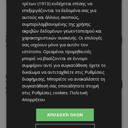
το δικό του καλοκαιρινό γλέντι
τρίτων (1913)
ενδέχεται επίσης να
επεξεργάζονται τα δεδομένα σας για
αυτούς και άλλους σκοπούς,
συμπεριλαμβανομένης της χρήσης
ακριβών δεδομένων γεωεντοπισμού και
Απαράδεκτες εικόνες στο Φράγμα
χαρακτηριστικών συσκευής. Οι επιλογές
Κλήρου: Ψάρεψαν και άφησαν τα
σας ισχύουν μόνο για αυτόν τον
σκουπίδια τους πίσω
ιστότοπο. Ορισμένοι προμηθευτές
μπορεί να βασίζονται σε έννομο
συμφέρον αντί για συγκατάθεση· έχετε το
δικαίωμα να αντιταχθείτε στις
Ρυθμίσεις
Βραδιά κάτω από τις Περσείδες:
διαφήμισης
. Μπορείτε να ανακαλέσετε τη
Φωτογραφική εξόρμηση στη
συγκατάθεσή σας οποιαδήποτε στιγμή
Λάρνακα για το εντυπωσιακό
στις
Ρυθμίσεις cookies
.
Πολιτική
φαινόμενο του Αυγούστου
Απορρήτου
ΑΠΟΔΟΧΉ ΌΛΩΝ