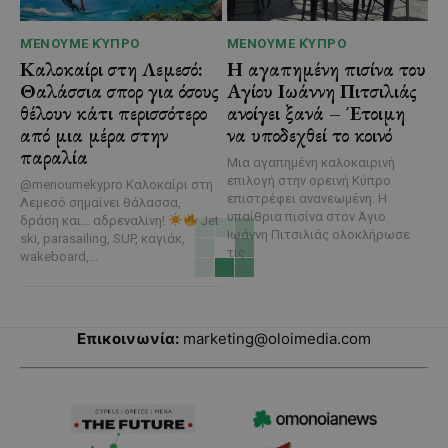
ΜΈΝΟΥΜΕ ΚΎΠΡΟ
ΜΈΝΟΥΜΕ ΚΎΠΡΟ
Καλοκαίρι στη Λεμεσό:
Η αγαπημένη πισίνα του
Θαλάσσια σπορ για όσους
Αγίου Ιωάννη Πιτσιλιάς
θέλουν κάτι περισσότερο
ανοίγει ξανά – Έτοιμη
από μια μέρα στην
να υποδεχθεί το κοινό
παραλία
Μια αγαπημένη καλοκαιρινή
επιλογή στην ορεινή Κύπρο
@menoumekypro Καλοκαίρι στη
επιστρέφει ανανεωμένη. Η
Λεμεσό σημαίνει θάλασσα,
υπαίθρια πισίνα στον Άγιο
δράση και… αδρεναλίνη!
Jet
Ιωάννη Πιτσιλιάς ολοκλήρωσε
ski, parasailing, SUP, καγιάκ,
τις...
wakeboard,...
Επικοινωνία:
marketing@oloimedia.com