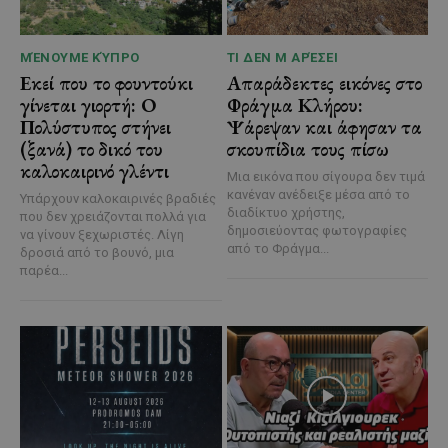
ΜΈΝΟΥΜΕ ΚΎΠΡΟ
ΤΙ ΔΕΝ Μ ΑΡΈΣΕΙ
Εκεί που το φουντούκι
Απαράδεκτες εικόνες στο
γίνεται γιορτή: Ο
Φράγμα Κλήρου:
Πολύστυπος στήνει
Ψάρεψαν και άφησαν τα
(ξανά) το δικό του
σκουπίδια τους πίσω
καλοκαιρινό γλέντι
Μια εικόνα που σίγουρα δεν τιμά
κανέναν ανέδειξε μέσα από το
Υπάρχουν καλοκαιρινές βραδιές
διαδίκτυο χρήστης,
που δεν χρειάζονται πολλά για
δημοσιεύοντας φωτογραφίες
να γίνουν ξεχωριστές. Λίγη
από το Φράγμα...
δροσιά από το βουνό, μια
παρέα...