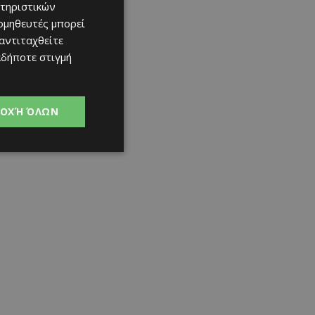
τηριστικών
ομηθευτές μπορεί
 αντιταχθείτε
αδήποτε στιγμή
ΟΧΉ ΌΛΩΝ