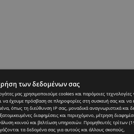
χρήση των δεδομένων σας
λει την λειτουργία της μέχρι νεωτέρας.
εργάτες μας χρησιμοποιούμε cookies και παρόμοιες τεχνολογίες 
ι να έχουμε πρόσβαση σε πληροφορίες στη συσκευή σας και να
 να είναι κλειστά στις 7 το βράδυ.
ένα, όπως τη διεύθυνση IP σας, μοναδικά αναγνωριστικά και 
εξατομικευμένες διαφημίσεις και περιεχόμενο, μέτρηση διαφημίσ
πηρεσία παράδοσης κατ’ οίκον ή να γίνουμε μαγειρείο το
νάλυση κοινού και βελτίωση υπηρεσιών.
Προμηθευτές τρίτων (1
ας, εμπειρία που τη νιώθεις με την ησυχία σου, χωρίς να βλέπεις
ργάζονται τα δεδομένα σας για αυτούς και άλλους σκοπούς,