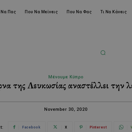
 Να Πας
Που Να Μείνεις
Που Να Φας
Τι Να Κάνεις
Μένουμε Κύπρο
να της Λευκωσίας αναστέλλει την λ
November 30, 2020
t:
Facebook
X
Pinterest