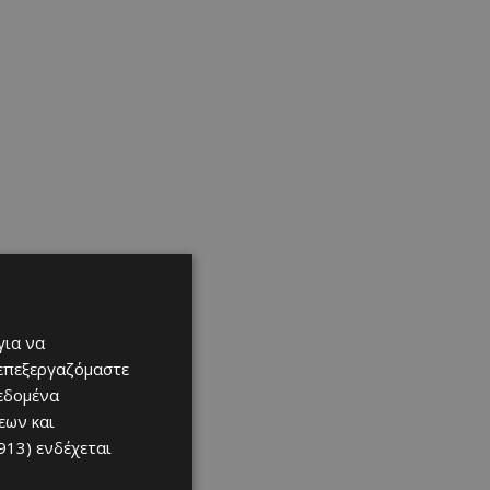
για να
 επεξεργαζόμαστε
δεδομένα
εων και
913)
ενδέχεται