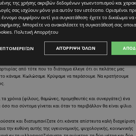
ένης της χρήσης ακριβών δεδομένων γεωεντοπισμού και χαρακ
ιλογές σας ισχύουν μόνο για αυτόν τον ιστότοπο. Ορισμένοι πρ
 έννομο συμφέρον αντί για συγκατάθεση· έχετε το δικαίωμα να
α μείνουν ανοιχτά. Θα βοηθήσετε να διαφυλαχθούν θέσεις
ιαφήμισης
. Μπορείτε να ανακαλέσετε τη συγκατάθεσή σας οποι
ookies
.
Πολιτική Απορρήτου
- κλείσε όποιαν ώρα σου πω” τελείωσε για μας. Με όση
 γλιτώσει και η πολιτεία τις αποζημιώσεις που οφείλει να δώσει
χειρήσεις να κάνουν το ίδιο. Η πολιτεία, με τις αλλοπρόσαλλες
ΛΕΠΤΟΜΕΡΕΙΏΝ
ΑΠΌΡΡΙΨΗ ΌΛΩΝ
ΑΠΟΔ
μαρτυρίας από τότε που το διάταγμα έλεγε ότι οι πελάτες μας
ν το κάναμε. Κωλώσαμε. Κρύψαμε να περάσουμε. Να κρατήσουμε
ος.
τα χρόνια (φίλους, θαμώνες, προμηθευτές και συνεργάτες) ένα
σο πιο σύντομα γίνεται και όταν το περιβάλλον θα είναι φίλιο.
λούσατε και διατυμπανίζατε ότι κάνατε απίστευτα καλή διαχείριση
ραια την ευθύνη αυτής της υγειονομικής, ψυχολογικής, κοινωνικής
ρνά εν τα μιλλοσφοτζιήσματα, τα ημίμετρα, τα δύο μέτρα και δύο