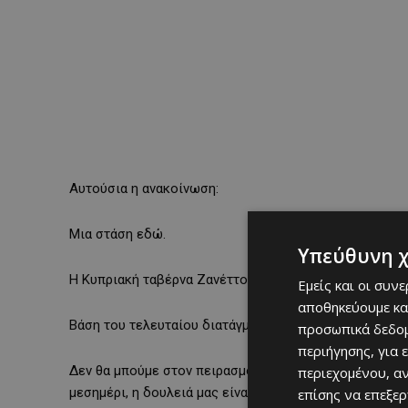
Αυτούσια η ανακοίνωση:
Μια στάση εδώ.
Υπεύθυνη 
Η Κυπριακή ταβέρνα Ζανέττος, Λευκωσία 1938, αναστέλ
Εμείς και οι συν
αποθηκεύουμε κα
Βάση του τελευταίου διατάγματος, τα εστιατόρια πρέπει
προσωπικά δεδομ
περιήγησης, για 
Δεν θα μπούμε στον πειρασμό να πειραματιστούμε με υ
περιεχομένου, α
μεσημέρι, η δουλειά μας είναι η φιλοξενία, στο χώρο μ
επίσης να επεξε