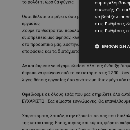
το ρολόι τι ώρα θα φύγεις.
συμπεριλαμβανομ
συσκευής. Οι επ
να βασίζονται σε
Όσοι θέλετε στηρίξετε όσο μπορείτε τα μαγαζιά που θ
στις
Ρυθμίσεις δ
εργασίας.
στις
Ρυθμίσεις c
Ζούμε το θέατρο του παραλόγου. Η παράσταση “άνοιξε
αξιοπρέπεια μας άφησαν, κλείνουμε από μόνοι μας. Θα
στο προσωπικό μας. Συστήνω σε όλους όσους έχουν επι
ΕΜΦΆΝΙΣΗ 
αποφάσεις και τα διατάγματα, “γονάτισε” και μας.
Αν και έπρεπε να είχαμε κλείσει όλοι εις ένδειξη δια
έπρεπε να φεύγουν από το εστιατόριο στις 22.30… δε
λίγες θέσεις εργασίας όσο γινόταν με ίδιον μέγα κόστ
Οφείλουμε σε όλους εσάς που μας στηρίζετε όλα αυτά 
ΕΥΧΑΡΙΣΤΩ . Σας είμαστε ευγνώμονες. Θα επανέλθουμε ό
Χαιρετίσματα, λοιπόν, στην εξουσία, σε σας που διαλα
της κατάστασης. Εσείς, κυρίες και κύριοι, φέρετε ακέ
και οικονομικής κρίσης που ζούμε. Το μόνο που σας πε