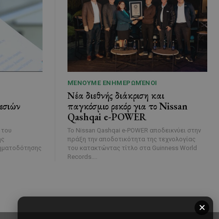
ΜΈΝΟΥΜΕ ΕΝΗΜΕΡΩΜΈΝΟΙ
Νέα διεθνής διάκριση και
εσιών
παγκόσμιο ρεκόρ για το Nissan
Qashqai e-POWER
 του
Το Nissan Qashqai e-POWER αποδεικνύει στην
ής
πράξη την αποδοτικότητα της τεχνολογίας
ρηματοδότησης
του κατακτώντας τίτλο στα Guinness World
Records....
✕