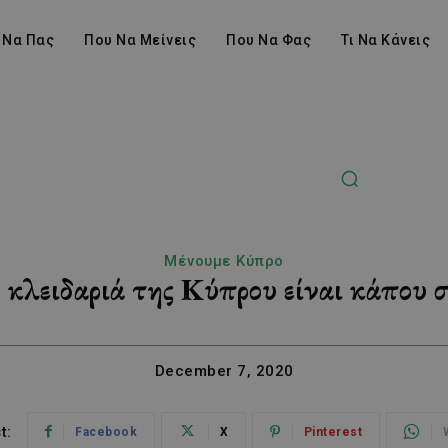
 Να Πας
Που Να Μείνεις
Που Να Φας
Τι Να Κάνεις
Μένουμε Κύπρο
κλειδαριά της Κύπρου είναι κάπου 
December 7, 2020
t:
Facebook
X
Pinterest