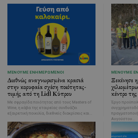
ΜΈΝΟΥΜΕ ΕΝΗΜΕΡΩΜΈΝΟΙ
ΜΈΝΟΥΜΕ Ε
Διεθνώς αναγνωρισμένα κρασιά
Ξεκίνησε 
στην κορυφαία σχέση ποιότητας-
χιλιομέτρω
τιμής από τη Lidl Κύπρου
κέντρο της
Με σφραγίδα ποιότητας από τους Masters of
Έργο προϋπολο
Wine, η κάβα της εταιρείας συνδυάζει
συγχρηματοδότηση απ
εξαιρετική ποικιλία, διεθνείς διακρίσεις και...
πραγματοποιήθ
Αυγούστου...