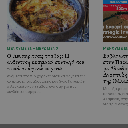
ΜΈΝΟΥΜΕ ΕΝΗΜΕΡΩΜΈΝΟΙ
ΜΈΝΟΥΜΕ Ε
Ο Λευκαρίτικος τταβάς: Η
Εμβληματι
αυθεντική κυπριακή συνταγή που
στην Παρα
περνά από γενιά σε γενιά
με Αδειοδο
Ανάπτυξη 
Ανάμεσα στα πιο χαρακτηριστικά φαγητά της
της Θάλασ
κυπριακής παραδοσιακής κουζίνας ξεχωρίζει
ο Λευκαρίτικος τταβάς, ένα φαγητό που
Μια εξαιρετικ
συνδέεται άρρηκτα...
παρουσιάζεται
Αλαμινού, στη
για τρία συνεχ