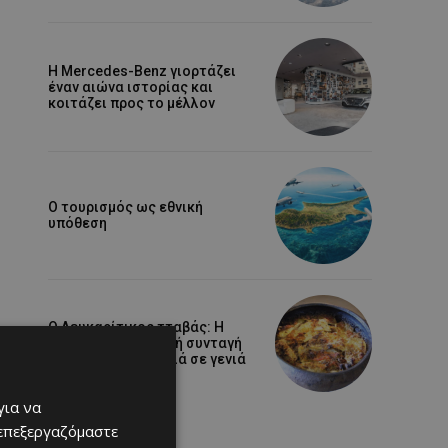
Η Mercedes-Benz γιορτάζει
έναν αιώνα ιστορίας και
κοιτάζει προς το μέλλον
Ο τουρισμός ως εθνική
υπόθεση
Ο Λευκαρίτικος τταβάς: Η
αυθεντική κυπριακή συνταγή
που περνά από γενιά σε γενιά
για να
 επεξεργαζόμαστε