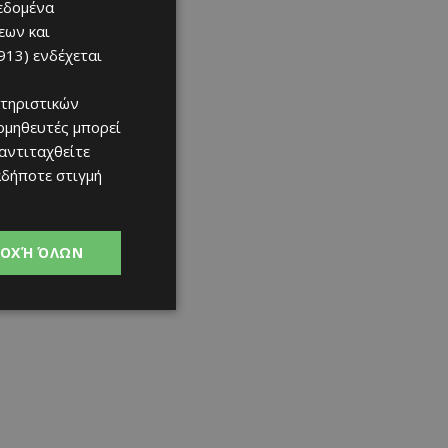
δεδομένα
εων και
913)
ενδέχεται
τηριστικών
ομηθευτές μπορεί
 αντιταχθείτε
αδήποτε στιγμή
ΟΧΉ ΌΛΩΝ