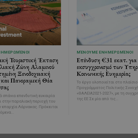
ΝΗΜΕΡΩΜΈΝΟΙ
ΜΈΝΟΥΜΕ ΕΝΗΜΕΡΩΜΈΝΟΙ
κή Τουριστική Έκταση
Επένδυση €31 εκατ. για
λιακή Ζώνη Αλαμινού
εκσυγχρονισμό των Υπηρ
τημένη Ξενοδοχειακή
Κοινωνικής Ευημερίας
και Πανοραμική Θέα
Το έργο υλοποιείται στο πλαίσιο
σας
Προγράμματος Πολιτικής Συνοχ
«ΘΑΛΕΙΑ2021-2027», με τη συγχ
ά σπάνια επενδυτική ευκαιρία
της ΕΕ Σε μία από τις...
 στην παραλιακή περιοχή του
ν επαρχία Λάρνακας. Πρόκειται
όμενα...