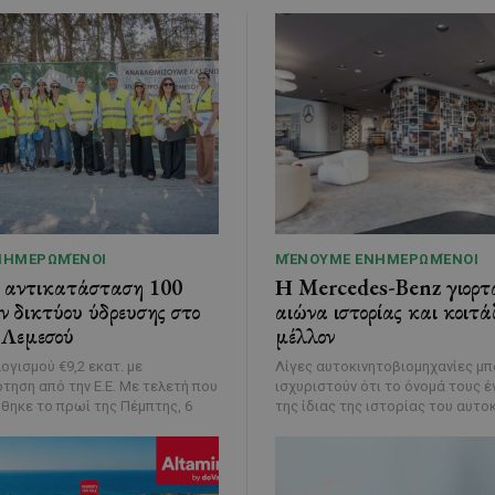
ΝΗΜΕΡΩΜΈΝΟΙ
ΜΈΝΟΥΜΕ ΕΝΗΜΕΡΩΜΈΝΟΙ
η αντικατάσταση 100
Η Mercedes-Benz γιορτά
ν δικτύου ύδρευσης στο
αιώνα ιστορίας και κοιτάζ
 Λεμεσού
μέλλον
γισμού €9,2 εκατ. με
Λίγες αυτοκινητοβιομηχανίες μπ
ό την Ε.Ε. Με τελετή που
ισχυριστούν ότι το όνομά τους 
ηκε το πρωί της Πέμπτης, 6