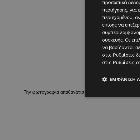
προσωπικά δεδομ
περιήγησης, για 
περιεχομένου, α
επίσης να επεξε
συμπεριλαμβανομ
συσκευής. Οι επ
να βασίζονται σε
στις
Ρυθμίσεις δ
στις
Ρυθμίσεις c
ΕΜΦΆΝΙΣΗ 
Την φωτογραφία απαθανάτισε ο γνωστός φωτογράφος