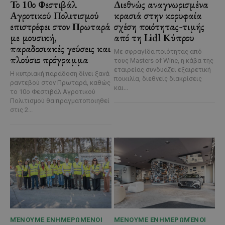
Το 10ο Φεστιβάλ
Διεθνώς αναγνωρισμένα
Αγροτικού Πολιτισμού
κρασιά στην κορυφαία
επιστρέφει στον Πρωταρά
σχέση ποιότητας-τιμής
με μουσική,
από τη Lidl Κύπρου
παραδοσιακές γεύσεις και
Με σφραγίδα ποιότητας από
πλούσιο πρόγραμμα
τους Masters of Wine, η κάβα της
εταιρείας συνδυάζει εξαιρετική
Η κυπριακή παράδοση δίνει ξανά
ποικιλία, διεθνείς διακρίσεις
ραντεβού στον Πρωταρά, καθώς
και...
το 10ο Φεστιβάλ Αγροτικού
Πολιτισμού θα πραγματοποιηθεί
στις 2...
ΜΈΝΟΥΜΕ ΕΝΗΜΕΡΩΜΈΝΟΙ
ΜΈΝΟΥΜΕ ΕΝΗΜΕΡΩΜΈΝΟΙ