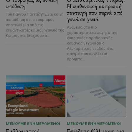
υπόθεση
Η αυθεντική κυπριακή
συνταγή που περνά από
Του Γιάννου Πανταζή* Είναι κοινή
γενιά σε γενιά
πεποίθηση ότι ο τουρισμός
αποτελεί μία από τις
Ανάμεσα στα πιο
σημαντικότερες βιομηχανίες της
χαρακτηριστικά φαγητά της
Κύπρου και διαχρονικά...
κυπριακής παραδοσιακής
κουζίνας ξεχωρίζει ο
Λευκαρίτικος τταβάς, ένα
φαγητό που συνδέεται
άρρηκτα...
ΜΈΝΟΥΜΕ ΕΝΗΜΕΡΩΜΈΝΟΙ
ΜΈΝΟΥΜΕ ΕΝΗΜΕΡΩΜΈΝΟΙ
Εμβληματική
Επένδυση €31 εκατ. για