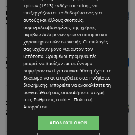
τρίτων (1913)
ενδέχεται επίσης να
Το 10ο Φεστιβάλ Αγροτικού
επεξεργάζονται τα δεδομένα σας για
Πολιτισμού επιστρέφει στον
Πρωταρά με μουσική, παραδοσιακές
αυτούς και άλλους σκοπούς,
γεύσεις και πλούσιο πρόγραμμα
συμπεριλαμβανομένης της χρήσης
ακριβών δεδομένων γεωεντοπισμού και
χαρακτηριστικών συσκευής. Οι επιλογές
σας ισχύουν μόνο για αυτόν τον
ιστότοπο. Ορισμένοι προμηθευτές
Διεθνώς αναγνωρισμένα κρασιά στην
κορυφαία σχέση ποιότητας-τιμής
μπορεί να βασίζονται σε έννομο
από τη Lidl Κύπρου
συμφέρον αντί για συγκατάθεση· έχετε το
δικαίωμα να αντιταχθείτε στις
Ρυθμίσεις
διαφήμισης
. Μπορείτε να ανακαλέσετε τη
συγκατάθεσή σας οποιαδήποτε στιγμή
στις
Ρυθμίσεις cookies
.
Πολιτική
Ξεκίνησε η αντικατάσταση 100
Απορρήτου
χιλιομέτρων δικτύου ύδρευσης στο
κέντρο της Λεμεσού
ΑΠΟΔΟΧΉ ΌΛΩΝ