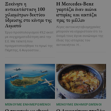
Ξεκίνησε η
Η Mercedes-Benz
αντικατάσταση 100
γιορτάζει έναν αιώνα
χιλιομέτρων δικτύου
ιστορίας και κοιτάζει
ύδρευσης στο κέντρο της
προς το μέλλον
Λεμεσού
Λίγες αυτοκινητοβιομηχανίες
μπορούν να ισχυριστούν ότι το
Έργο προϋπολογισμού €9,2 εκατ.
όνομά τους έγινε συνώνυμο της
με συγχρηματοδότηση από την
ίδιας της ιστορίας του
Ε.Ε. Με τελετή που
αυτοκινήτου. Η...
πραγματοποιήθηκε το πρωί της
Πέμπτης, 6 Αυγούστου...
ΜΈΝΟΥΜΕ ΕΝΗΜΕΡΩΜΈΝΟΙ
ΜΈΝΟΥΜΕ ΕΝΗΜΕΡΩΜΈΝΟΙ
Ο τουρισμός ως εθνική
Ο Λευκαρίτικος τταβάς: