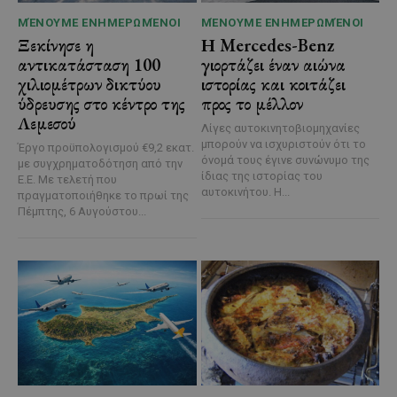
ΜΈΝΟΥΜΕ ΕΝΗΜΕΡΩΜΈΝΟΙ
ΜΈΝΟΥΜΕ ΕΝΗΜΕΡΩΜΈΝΟΙ
Ξεκίνησε η
Η Mercedes-Benz
αντικατάσταση 100
γιορτάζει έναν αιώνα
χιλιομέτρων δικτύου
ιστορίας και κοιτάζει
ύδρευσης στο κέντρο της
προς το μέλλον
Λεμεσού
Λίγες αυτοκινητοβιομηχανίες
μπορούν να ισχυριστούν ότι το
Έργο προϋπολογισμού €9,2 εκατ.
όνομά τους έγινε συνώνυμο της
με συγχρηματοδότηση από την
ίδιας της ιστορίας του
Ε.Ε. Με τελετή που
αυτοκινήτου. Η...
πραγματοποιήθηκε το πρωί της
Πέμπτης, 6 Αυγούστου...