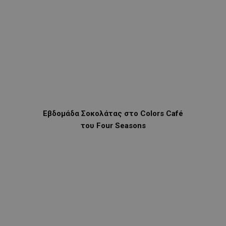
Εβδομάδα Σοκολάτας στο
Colors
Caf
é
του
Four
Seasons