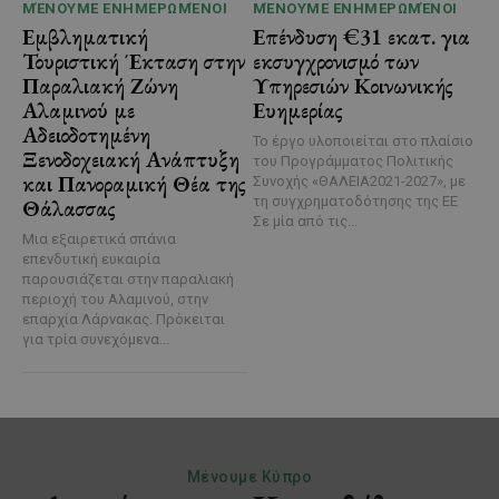
ΜΈΝΟΥΜΕ ΕΝΗΜΕΡΩΜΈΝΟΙ
ΜΈΝΟΥΜΕ ΕΝΗΜΕΡΩΜΈΝΟΙ
Εμβληματική
Επένδυση €31 εκατ. για
Τουριστική Έκταση στην
εκσυγχρονισμό των
Παραλιακή Ζώνη
Υπηρεσιών Κοινωνικής
Αλαμινού με
Ευημερίας
Αδειοδοτημένη
Το έργο υλοποιείται στο πλαίσιο
Ξενοδοχειακή Ανάπτυξη
του Προγράμματος Πολιτικής
και Πανοραμική Θέα της
Συνοχής «ΘΑΛΕΙΑ2021-2027», με
τη συγχρηματοδότησης της ΕΕ
Θάλασσας
Σε μία από τις...
Μια εξαιρετικά σπάνια
επενδυτική ευκαιρία
παρουσιάζεται στην παραλιακή
περιοχή του Αλαμινού, στην
επαρχία Λάρνακας. Πρόκειται
για τρία συνεχόμενα...