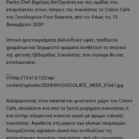
Pastry Chef Δημήτρη Χατζηγιάννη και της ομάδας του,
επιφυλάσσει στους λάτρεις της σοκολάτας το Colors Café
του Ξενοδοχείου Four Seasons, από τις 4 έως τις 13
Δεκεμβρίου 2020!
Οπτικά αριστουργήματα, βελούδινες υφές, πανδαισία
χρωμάτων και ξεχωριστά αρώματα συνθέτουν το σκηνικό
της φετινής Εβδομάδας Σοκολάτας, που σίγουρα θα σας
εντυπωσιάσει.
Χαλαρώνοντας στον minimal και φινετσάτο χώρο του Colors
Café, απολαύστε ένα από τα ζεστά ροφήματα σοκολάτας ή
ένα ποτήρι εξαιρετικό κόκκινο κρασί με άρωμα ιταλικής
σοκολάτας. Αφεθείτε στη μαγεία των γλυκών πειρασμών,
δοκιμάζοντας signature γλυκά που συνδυάζουν τις
εκλεκτότερες ποικιλίες σοκολάτας από όλο τον κόσμο,