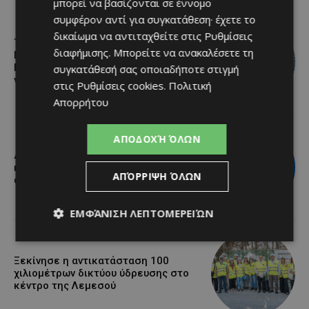
μπορεί να βασίζονται σε έννομο
συμφέρον αντί για συγκατάθεση· έχετε το
δικαίωμα να αντιταχθείτε στις
Ρυθμίσεις
Το 10ο Φεστιβάλ Αγροτικού
διαφήμισης
. Μπορείτε να ανακαλέσετε τη
Πολιτισμού επιστρέφει στον
Πρωταρά με μουσική, παραδοσιακές
συγκατάθεσή σας οποιαδήποτε στιγμή
γεύσεις και πλούσιο πρόγραμμα
στις
Ρυθμίσεις cookies
.
Πολιτική
Απορρήτου
ΑΠΟΔΟΧΉ ΌΛΩΝ
Διεθνώς αναγνωρισμένα κρασιά στην
κορυφαία σχέση ποιότητας-τιμής
ΑΠΌΡΡΙΨΗ ΌΛΩΝ
από τη Lidl Κύπρου
ΕΜΦΆΝΙΣΗ ΛΕΠΤΟΜΕΡΕΙΏΝ
Ξεκίνησε η αντικατάσταση 100
χιλιομέτρων δικτύου ύδρευσης στο
κέντρο της Λεμεσού