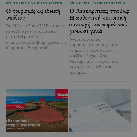
ΜΈΝΟΥΜΕ ΕΝΗΜΕΡΩΜΈΝΟΙ
ΜΈΝΟΥΜΕ ΕΝΗΜΕΡΩΜΈΝΟΙ
Ο τουρισμός ως εθνική
Ο Λευκαρίτικος τταβάς:
υπόθεση
Η αυθεντική κυπριακή
συνταγή που περνά από
Του Γιάννου Πανταζή* Είναι κοινή
γενιά σε γενιά
πεποίθηση ότι ο τουρισμός
αποτελεί μία από τις
Ανάμεσα στα πιο
σημαντικότερες βιομηχανίες της
χαρακτηριστικά φαγητά της
Κύπρου και διαχρονικά...
κυπριακής παραδοσιακής
κουζίνας ξεχωρίζει ο
Λευκαρίτικος τταβάς, ένα
φαγητό που συνδέεται
άρρηκτα...