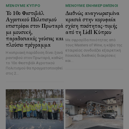
ΜΈΝΟΥΜΕ ΚΎΠΡΟ
ΜΈΝΟΥΜΕ ΕΝΗΜΕΡΩΜΈΝΟΙ
Το 10ο Φεστιβάλ
Διεθνώς αναγνωρισμένα
Αγροτικού Πολιτισμού
κρασιά στην κορυφαία
επιστρέφει στον Πρωταρά
σχέση ποιότητας-τιμής
με μουσική,
από τη Lidl Κύπρου
παραδοσιακές γεύσεις και
Με σφραγίδα ποιότητας από
πλούσιο πρόγραμμα
τους Masters of Wine, η κάβα της
εταιρείας συνδυάζει εξαιρετική
Η κυπριακή παράδοση δίνει ξανά
ποικιλία, διεθνείς διακρίσεις
ραντεβού στον Πρωταρά, καθώς
και...
το 10ο Φεστιβάλ Αγροτικού
Πολιτισμού θα πραγματοποιηθεί
στις 2...