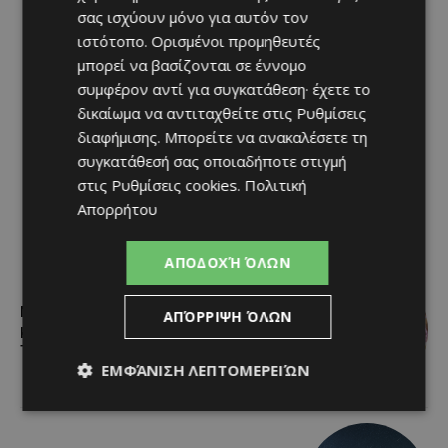
σας ισχύουν μόνο για αυτόν τον
ιστότοπο. Ορισμένοι προμηθευτές
μπορεί να βασίζονται σε έννομο
συμφέρον αντί για συγκατάθεση· έχετε το
δικαίωμα να αντιταχθείτε στις
Ρυθμίσεις
διαφήμισης
. Μπορείτε να ανακαλέσετε τη
συγκατάθεσή σας οποιαδήποτε στιγμή
στις
Ρυθμίσεις cookies
.
Πολιτική
Απορρήτου
ΑΠΟΔΟΧΉ ΌΛΩΝ
Μια βραδιά γεμάτη παράδοση,
ΑΠΌΡΡΙΨΗ ΌΛΩΝ
μουσική και κέφι στον Δελίκηπο για
τη γιορτή του Χρυσοσώτηρος
ΕΜΦΆΝΙΣΗ ΛΕΠΤΟΜΕΡΕΙΏΝ