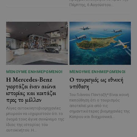
Πέμπτης, 6 Αυγούστου...
ΜΈΝΟΥΜΕ ΕΝΗΜΕΡΩΜΈΝΟΙ
ΜΈΝΟΥΜΕ ΕΝΗΜΕΡΩΜΈΝΟΙ
Η Mercedes-Benz
Ο τουρισμός ως εθνική
γιορτάζει έναν αιώνα
υπόθεση
ιστορίας και κοιτάζει
Του Γιάννου Πανταζή* Είναι κοινή
προς το μέλλον
πεποίθηση ότι ο τουρισμός
αποτελεί μία από τις
Λίγες αυτοκινητοβιομηχανίες
σημαντικότερες βιομηχανίες της
μπορούν να ισχυριστούν ότι το
Κύπρου και διαχρονικά...
όνομά τους έγινε συνώνυμο της
ίδιας της ιστορίας του
αυτοκινήτου. Η...