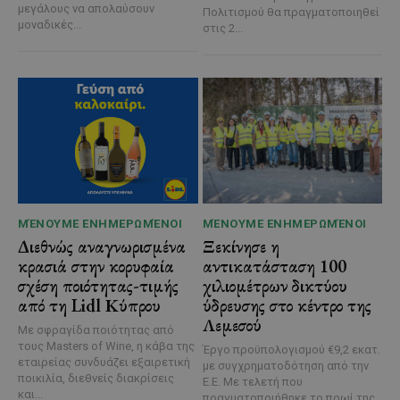
μεγάλους να απολαύσουν
Πολιτισμού θα πραγματοποιηθεί
μοναδικές...
στις 2...
ΜΈΝΟΥΜΕ ΕΝΗΜΕΡΩΜΈΝΟΙ
ΜΈΝΟΥΜΕ ΕΝΗΜΕΡΩΜΈΝΟΙ
Διεθνώς αναγνωρισμένα
Ξεκίνησε η
κρασιά στην κορυφαία
αντικατάσταση 100
σχέση ποιότητας-τιμής
χιλιομέτρων δικτύου
από τη Lidl Κύπρου
ύδρευσης στο κέντρο της
Λεμεσού
Με σφραγίδα ποιότητας από
τους Masters of Wine, η κάβα της
Έργο προϋπολογισμού €9,2 εκατ.
εταιρείας συνδυάζει εξαιρετική
με συγχρηματοδότηση από την
ποικιλία, διεθνείς διακρίσεις
Ε.Ε. Με τελετή που
και...
πραγματοποιήθηκε το πρωί της