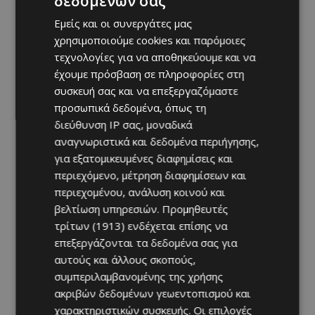
δεδομένων σας
Previous article
Next article
Εμείς και οι συνεργάτες μας
Cyprus From Air: Με ένα
Εμείς τα έργα τέχνης μας
χρησιμοποιούμε cookies και παρόμοιες
φοβερό Drone Video
τα μπογιατίζουμε…
αποχαιρετούν το 2020
τεχνολογίες για να αποθηκεύουμε και να
έχουμε πρόσβαση σε πληροφορίες στη
συσκευή σας και να επεξεργαζόμαστε
προσωπικά δεδομένα, όπως τη
διεύθυνση IP σας, μοναδικά
αναγνωριστικά και δεδομένα περιήγησης,
για εξατομικευμένες διαφημίσεις και
περιεχόμενο, μέτρηση διαφημίσεων και
περιεχομένου, ανάλυση κοινού και
βελτίωση υπηρεσιών.
Προμηθευτές
τρίτων (1913)
ενδέχεται επίσης να
επεξεργάζονται τα δεδομένα σας για
αυτούς και άλλους σκοπούς,
συμπεριλαμβανομένης της χρήσης
ακριβών δεδομένων γεωεντοπισμού και
χαρακτηριστικών συσκευής. Οι επιλογές