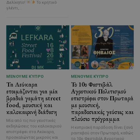
Δελίκηπο!
Το κρητικό
γλέντι,...
ΜΈΝΟΥΜΕ ΚΎΠΡΟ
ΜΈΝΟΥΜΕ ΚΎΠΡΟ
Τα Λεύκαρα
Το 10ο Φεστιβάλ
ετοιμάζονται για μία
Αγροτικού Πολιτισμού
βραδιά γεμάτη street
επιστρέφει στον Πρωταρά
food, μουσική και
με μουσική,
καλοκαιρινή διάθεση
παραδοσιακές γεύσεις και
πλούσιο πρόγραμμα
Μία από τις πιο γευστικές
εκδηλώσεις του καλοκαιριού
Η κυπριακή παράδοση δίνει ξανά
επιστρέφει στα Λεύκαρα,
ραντεβού στον Πρωταρά, καθώς
προσκαλώντας μικρούς και
το 10ο Φεστιβάλ Αγροτικού