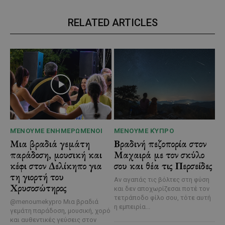
RELATED ARTICLES
ΜΈΝΟΥΜΕ ΕΝΗΜΕΡΩΜΈΝΟΙ
ΜΈΝΟΥΜΕ ΚΎΠΡΟ
Μια βραδιά γεμάτη
Βραδινή πεζοπορία στον
παράδοση, μουσική και
Μαχαιρά με τον σκύλο
κέφι στον Δελίκηπο για
σου και θέα τις Περσείδες
τη γιορτή του
Αν αγαπάς τις βόλτες στη φύση
Χρυσοσώτηρος
και δεν αποχωρίζεσαι ποτέ τον
τετράποδο φίλο σου, τότε αυτή
@menoumekypro Μια βραδιά
η εμπειρία...
γεμάτη παράδοση, μουσική, χορό
και αυθεντικές γεύσεις στον