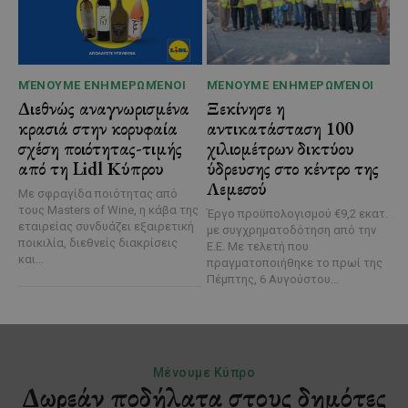
ΜΈΝΟΥΜΕ ΕΝΗΜΕΡΩΜΈΝΟΙ
ΜΈΝΟΥΜΕ ΕΝΗΜΕΡΩΜΈΝΟΙ
Διεθνώς αναγνωρισμένα
Ξεκίνησε η
κρασιά στην κορυφαία
αντικατάσταση 100
σχέση ποιότητας-τιμής
χιλιομέτρων δικτύου
από τη Lidl Κύπρου
ύδρευσης στο κέντρο της
Λεμεσού
Με σφραγίδα ποιότητας από
τους Masters of Wine, η κάβα της
Έργο προϋπολογισμού €9,2 εκατ.
εταιρείας συνδυάζει εξαιρετική
με συγχρηματοδότηση από την
ποικιλία, διεθνείς διακρίσεις
Ε.Ε. Με τελετή που
και...
πραγματοποιήθηκε το πρωί της
Πέμπτης, 6 Αυγούστου...