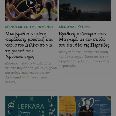
ΜΈΝΟΥΜΕ ΕΝΗΜΕΡΩΜΈΝΟΙ
ΜΈΝΟΥΜΕ ΚΎΠΡΟ
Μια βραδιά γεμάτη
Βραδινή πεζοπορία στον
παράδοση, μουσική και
Μαχαιρά με τον σκύλο
κέφι στον Δελίκηπο για
σου και θέα τις Περσείδες
τη γιορτή του
Αν αγαπάς τις βόλτες στη φύση
Χρυσοσώτηρος
και δεν αποχωρίζεσαι ποτέ τον
τετράποδο φίλο σου, τότε αυτή
@menoumekypro Μια βραδιά
η εμπειρία...
γεμάτη παράδοση, μουσική, χορό
και αυθεντικές γεύσεις στον
Δελίκηπο!
Το κρητικό
γλέντι,...