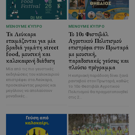
ΜΈΝΟΥΜΕ ΚΎΠΡΟ
ΜΈΝΟΥΜΕ ΚΎΠΡΟ
Τα Λεύκαρα
Το 10ο Φεστιβάλ
ετοιμάζονται για μία
Αγροτικού Πολιτισμού
βραδιά γεμάτη street
επιστρέφει στον Πρωταρά
food, μουσική και
με μουσική,
καλοκαιρινή διάθεση
παραδοσιακές γεύσεις και
πλούσιο πρόγραμμα
Μία από τις πιο γευστικές
εκδηλώσεις του καλοκαιριού
Η κυπριακή παράδοση δίνει ξανά
επιστρέφει στα Λεύκαρα,
ραντεβού στον Πρωταρά, καθώς
προσκαλώντας μικρούς και
το 10ο Φεστιβάλ Αγροτικού
μεγάλους να απολαύσουν
Πολιτισμού θα πραγματοποιηθεί
μοναδικές...
στις 2...