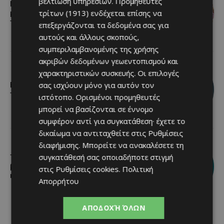
βελτίωση υπηρεσιών.
Προμηθευτές
Μια βραδιά γεμάτη παράδοση,
τρίτων (1913)
ενδέχεται επίσης να
μουσική και κέφι στον Δελίκηπο για
τη γιορτή του Χρυσοσώτηρος
επεξεργάζονται τα δεδομένα σας για
αυτούς και άλλους σκοπούς,
συμπεριλαμβανομένης της χρήσης
ακριβών δεδομένων γεωεντοπισμού και
χαρακτηριστικών συσκευής. Οι επιλογές
σας ισχύουν μόνο για αυτόν τον
Βραδινή πεζοπορία στον Μαχαιρά με
τον σκύλο σου και θέα τις Περσείδες
ιστότοπο. Ορισμένοι προμηθευτές
μπορεί να βασίζονται σε έννομο
συμφέρον αντί για συγκατάθεση· έχετε το
δικαίωμα να αντιταχθείτε στις
Ρυθμίσεις
διαφήμισης
. Μπορείτε να ανακαλέσετε τη
συγκατάθεσή σας οποιαδήποτε στιγμή
Τα Λεύκαρα ετοιμάζονται για μία
βραδιά γεμάτη street food, μουσική
στις
Ρυθμίσεις cookies
.
Πολιτική
και καλοκαιρινή διάθεση
Απορρήτου
ΑΠΟΔΟΧΉ ΌΛΩΝ