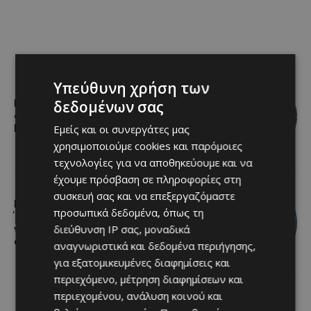
Υπεύθυνη χρήση των
δεδομένων σας
Η Peugeot είναι ο επίσημος
συνεργάτης του Φεστιβάλ
Εμείς και οι συνεργάτες μας
Κινηματογράφου της Βενετίας
χρησιμοποιούμε cookies και παρόμοιες
τεχνολογίες για να αποθηκεύουμε και να
έχουμε πρόσβαση σε πληροφορίες στη
συσκευή σας και να επεξεργαζόμαστε
Lidl Better Living Days #summer2026:
προσωπικά δεδομένα, όπως τη
Ένα μοναδικό ταξίδι ευεξίας, γεμάτο
διεύθυνση IP σας, μοναδικά
γεύση, ενέργεια και χαμόγελα σε
όλη την Κύπρο
αναγνωριστικά και δεδομένα περιήγησης,
για εξατομικευμένες διαφημίσεις και
περιεχόμενο, μέτρηση διαφημίσεων και
περιεχομένου, ανάλυση κοινού και