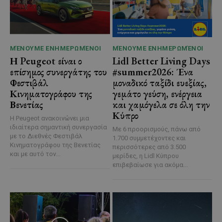
ΜΈΝΟΥΜΕ ΕΝΗΜΕΡΩΜΈΝΟΙ
ΜΈΝΟΥΜΕ ΕΝΗΜΕΡΩΜΈΝΟΙ
Η Peugeot είναι ο
Lidl Better Living Days
επίσημος συνεργάτης του
#summer2026: Ένα
Φεστιβάλ
μοναδικό ταξίδι ευεξίας,
Κινηματογράφου της
γεμάτο γεύση, ενέργεια
Βενετίας
και χαμόγελα σε όλη την
Κύπρο
Η Peugeot ανακοινώνει μια
ιδιαίτερα σημαντική συνεργασία
Με 6 προορισμούς, πάνω από
με το Διεθνές Φεστιβάλ
1.700 συμμετέχοντες και
Κινηματογράφου της Βενετίας
περισσότερες από 3.500
και με αυτό τον...
μερίδες, η Lidl Κύπρου
επιβεβαίωσε για ακόμα...