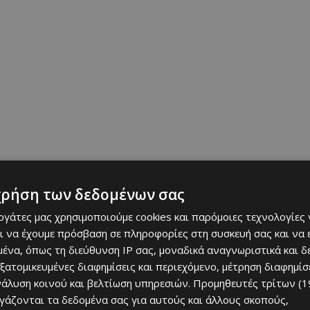
χρήση των δεδομένων σας
εργάτες μας χρησιμοποιούμε cookies και παρόμοιες τεχνολογίες 
ι να έχουμε πρόσβαση σε πληροφορίες στη συσκευή σας και να
ένα, όπως τη διεύθυνση IP σας, μοναδικά αναγνωριστικά και 
εξατομικευμένες διαφημίσεις και περιεχόμενο, μέτρηση διαφημίσ
«πάντρεμα». Το ξύλο, το μέταλλο, η πέτρα, οι μαυρόασπροι, καφέ
νάλυση κοινού και βελτίωση υπηρεσιών.
Προμηθευτές τρίτων (1
και τα ζωντανά φυτά στο εσωτερικό και στο εξωτερικό του χώρου,
ργάζονται τα δεδομένα σας για αυτούς και άλλους σκοπούς,
 industrial χώρο στην πιο ζεστή (cozy) και γήινη εκδοχή του.