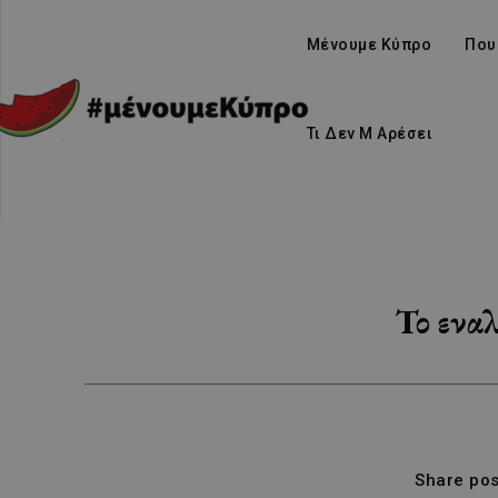
Μένουμε Κύπρο
Που
Τι Δεν Μ Αρέσει
Το ενα
Share pos