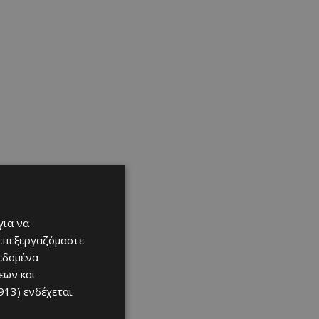
για να
 επεξεργαζόμαστε
δεδομένα
εων και
913)
ενδέχεται