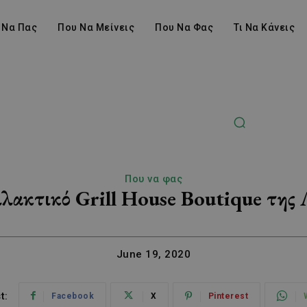
 Να Πας
Που Να Μείνεις
Που Να Φας
Τι Να Κάνεις
Που να φας
λλακτικό Grill House Boutique της 
June 19, 2020
t:
Facebook
X
Pinterest