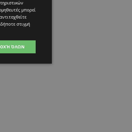
τηριστικών
ομηθευτές μπορεί
 αντιταχθείτε
αδήποτε στιγμή
ΟΧΉ ΌΛΩΝ