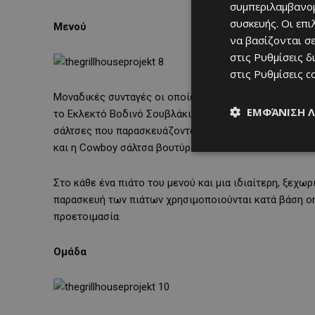
συμπεριλαμβανομ
συσκευής. Οι επ
Μενού
να βασίζονται σε
στις
Ρυθμίσεις δ
στις
Ρυθμίσεις c
Μοναδικές συνταγές οι οποίες ξεφεύγουν από τις παρα
ΕΜΦΆΝΙΣΗ 
το Εκλεκτό Βοδινό Σουβλάκι, το Κοτοπουλάκι Ολόκληρ
σάλτσες που παρασκευάζονται αποκλειστικά από του
και η Cowboy σάλτσα βουτύρου.
Στο κάθε ένα πιάτο του μενού και μια ιδιαίτερη, ξεχω
παρασκευή των πιάτων χρησιμοποιούνται κατά βάση or
προετοιμασία.
Ομάδα