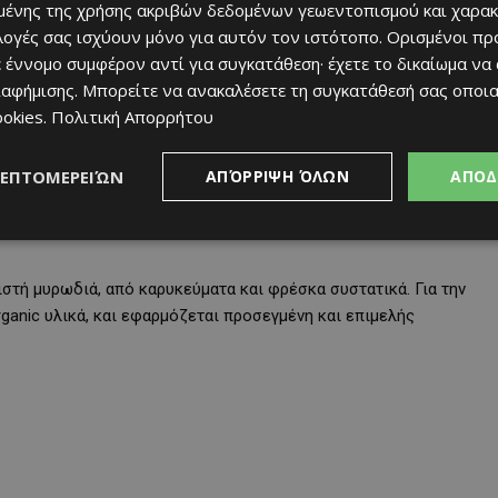
ένης της χρήσης ακριβών δεδομένων γεωεντοπισμού και χαρακ
ιλογές σας ισχύουν μόνο για αυτόν τον ιστότοπο. Ορισμένοι πρ
 έννομο συμφέρον αντί για συγκατάθεση· έχετε το δικαίωμα να
ιαφήμισης
. Μπορείτε να ανακαλέσετε τη συγκατάθεσή σας οποι
ookies
.
Πολιτική Απορρήτου
δοσιακές συνταγές που βρίσκει κανείς σε ένα grill house – όπως
ΛΕΠΤΟΜΕΡΕΙΏΝ
ΑΠΌΡΡΙΨΗ ΌΛΩΝ
ΑΠΟΔ
ο κάτω από Τούβλο, η ψιλοκομμένη σαλάτα με Κινόα&Ρεβύθια -,
ς σεφ του
the
grill
house
projekt
– όπως η σάλτσα Μπάρμπεκιου
ριστή μυρωδιά, από καρυκεύματα και φρέσκα συστατικά. Για την
ganic υλικά, και εφαρμόζεται προσεγμένη και επιμελής