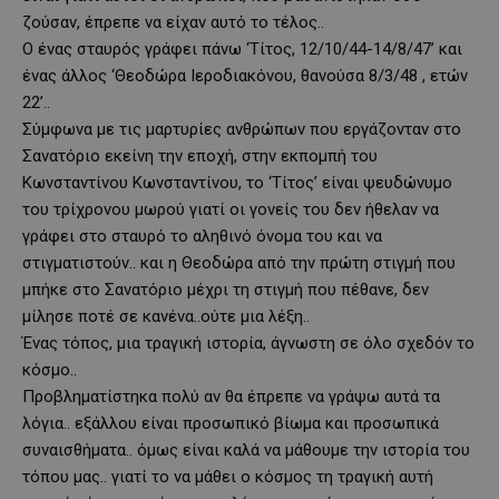
ζούσαν, έπρεπε να είχαν αυτό το τέλος..
Ο ένας σταυρός γράφει πάνω ‘Τίτος, 12/10/44-14/8/47’ και
ένας άλλος ‘Θεοδώρα Ιεροδιακόνου, θανούσα 8/3/48 , ετών
22’..
Σύμφωνα με τις μαρτυρίες ανθρώπων που εργάζονταν στο
Σανατόριο εκείνη την εποχή, στην εκπομπή του
Κωνσταντίνου Κωνσταντίνου, το ‘Τίτος’ είναι ψευδώνυμο
του τρίχρονου μωρού γιατί οι γονείς του δεν ήθελαν να
γράφει στο σταυρό το αληθινό όνομα του και να
στιγματιστούν.. και η Θεοδώρα από την πρώτη στιγμή που
μπήκε στο Σανατόριο μέχρι τη στιγμή που πέθανε, δεν
μίλησε ποτέ σε κανένα..ούτε μια λέξη..
Ένας τόπος, μια τραγική ιστορία, άγνωστη σε όλο σχεδόν το
κόσμο..
Προβληματίστηκα πολύ αν θα έπρεπε να γράψω αυτά τα
λόγια.. εξάλλου είναι προσωπικό βίωμα και προσωπικά
συναισθήματα.. όμως είναι καλά να μάθουμε την ιστορία του
τόπου μας.. γιατί το να μάθει ο κόσμος τη τραγική αυτή