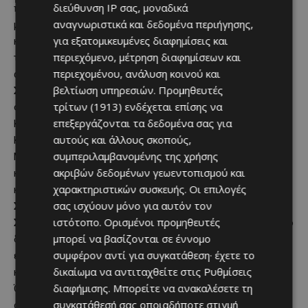
διεύθυνση IP σας, μοναδικά
περασμένο Μάρτιο αλλά λόγω της πανδημίας δεν έγινε..
αναγνωριστικά και δεδομένα περιήγησης,
μίλησε ο γιατρός με το Κοινοτικό Συμβούλιο Κυπερούντας
για εξατομικευμένες διαφημίσεις και
και την εκκλησία και προγραμματίσθηκε.. μίλησε επίσης με
περιεχόμενο, μέτρηση διαφημίσεων και
το Κοινοτικό Συμβούλιο Αμιάντου και καθαρίστηκε από τα
περιεχομένου, ανάλυση κοινού και
αγριόχορτα το κοιμητήριο..
βελτίωση υπηρεσιών.
Προμηθευτές
Σήμερα Κυριακή 21/3/21 βρέθηκα και πάλι εκεί, αυτή τη
τρίτων (1913)
ενδέχεται επίσης να
φορά όχι τυχαία.. μετά από μνημόσυνο στον Αγ. Αρσένιο
επεξεργάζονται τα δεδομένα σας για
Κυπερούντας.. με το διευθυντή του Νοσοκομείου
αυτούς και άλλους σκοπούς,
Κυπερούντας δρ. Μαρίνο Λεμέσιο, τον εκπρόσωπο της
συμπεριλαμβανομένης της χρήσης
Μητρόπολης Λεμεσού κ. Σταύρο Ολύμπιο, τον ιερέα της
ακριβών δεδομένων γεωεντοπισμού και
κοινότητας πάτερ Ιωάννη, τον Πρόεδρο Γιώργο Παναγιώτου
χαρακτηριστικών συσκευής. Οι επιλογές
και τον αντιπρόεδρο Μιχάλη Χατζημιχαήλ του Κοινοτικού
σας ισχύουν μόνο για αυτόν τον
Συμβουλίου Κυπερούντας, τον Πρόεδρο του Κοινοτικού
ιστότοπο. Ορισμένοι προμηθευτές
Συμβουλίου Αμιάντου Κρίτωνα Κυριακίδη, τον επιδημιολόγο
μπορεί να βασίζονται σε έννομο
δρ. Μιχάλη Βωνιάτη (με δική του πρωτοβουλία το 2017,
συμφέρον αντί για συγκατάθεση· έχετε το
εντοπίσθηκε μέσα στο δάσος και αποκαταστάθηκε το
δικαίωμα να αντιταχθείτε στις
Ρυθμίσεις
κοιμητήριο με έξοδα της Λέσχης Λάϊονς Λευκωσίας
διαφήμισης
. Μπορείτε να ανακαλέσετε τη
Όνασαγόρας’) και τον Ανδρέα Χριστοφόρου.. αυτοί που
συγκατάθεσή σας οποιαδήποτε στιγμή
συνέβαλαν, στο να γίνει σήμερα το πρώτο βήμα.. λίγα άτομα