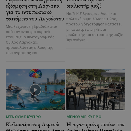
εξόρμηση στη Λάρνακα
ρεαλιστής μαζί
για το εντυπωσιακό
Νιαζί Κιζίλγιουρεκ: Λύση και
φαινόμενο του Αυγούστου
πολιτική συμφιλίωσης τώρα,
προτού η διχοτόμηση καταστεί
Μια ξεχωριστή βραδιά κάτω
μη αναστρέψιμη «Είμαι
από τον έναστρο ουρανό
ρεαλιστής και ουτοπιστής μαζί»
ετοιμάζει ο Φωτογραφικός
Την ανάγκη...
Όμιλος Λάρνακας,
προσκαλώντας φίλους της
φωτογραφίας και...
ΜΈΝΟΥΜΕ ΚΎΠΡΟ
ΜΈΝΟΥΜΕ ΚΎΠΡΟ
Καλοκαίρι στη Λεμεσό:
Η αγαπημένη πισίνα του
Θαλάσσια σπορ για όσους
Αγίου Ιωάννη Πιτσιλιάς