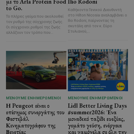
με το Arla Protein Food
Ilio Rodoni
to Go.
Καθήκοντα Γενικού Διευθυντή
στο Hilton Nicosia αναλαμβάνει ο
Το πλήρες γεύμα που ακολουθεί
Ilio Rodoni, παίρνοντας τη
τον ρυθμό της σύγχρονης ζωής.
σκυτάλη από τον κ. Εύρο
Οι σύγχρονοι ρυθμοί της ζωής
Στυλιανού,...
αλλάζουν τον τρόπο που...
ΜΈΝΟΥΜΕ ΕΝΗΜΕΡΩΜΈΝΟΙ
ΜΈΝΟΥΜΕ ΕΝΗΜΕΡΩΜΈΝΟΙ
Η Peugeot είναι ο
Lidl Better Living Days
επίσημος συνεργάτης του
#summer2026: Ένα
Φεστιβάλ
μοναδικό ταξίδι ευεξίας,
Κινηματογράφου της
γεμάτο γεύση, ενέργεια
Βενετίας
και χαμόγελα σε όλη την