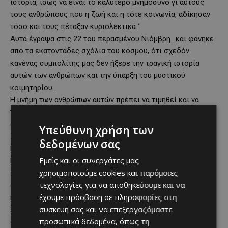
ιστορία, ίσως να είναι το καλύτερο μνημόσυνο γι αυτούς
τους ανθρώπους που η ζωή και η τότε κοινωνία, αδίκησαν
τόσο και τους πέταξαν κυριολεκτικά..’
Αυτά έγραψα στις 22 του περασμένου Νιόμβρη.. και φάνηκε
από τα εκατοντάδες σχόλια του κόσμου, ότι σχεδόν
κανένας συμπολίτης μας δεν ήξερε την τραγική ιστορία
αυτών των ανθρώπων και την ύπαρξη του μυστικού
κοιμητηρίου..
Η μνήμη των ανθρώπων αυτών πρέπει να τιμηθεί και να
τιμάται.. ο φίλος Ανδρέας Χριστοφόρου, αφού διάβασε την
ανάρτηση μου, μου είπε ότι πρέπει να κάνουμε κάτι την
Υπεύθυνη χρήση των
Παγκόσμια Μέρα κατά της Φυματίωσης που είναι η 24η
δεδομένων σας
Μαρτίου.. Μίλησα με τον Διευθυντή του Νοσοκομείου
Εμείς και οι συνεργάτες μας
Κυπερούντας δρ. Μαρίνο Λεμέσιο, στον οποίο είπα ότι
χρησιμοποιούμε cookies και παρόμοιες
πρέπει να κάνουμε ένα μνημόσυνο για αυτούς τους
τεχνολογίες για να αποθηκεύουμε και να
ανθρώπους, ένα τρισάγιο στους τάφους τους και να το
έχουμε πρόσβαση σε πληροφορίες στη
κάνουμε κάθε χρόνο, σε συνεργασία με το Κοινοτικό
συσκευή σας και να επεξεργαζόμαστε
Συμβούλιο Κυπερούντας και την εκκλησία του χωριού.. μου
προσωπικά δεδομένα, όπως τη
είπε ότι το είχαν ήδη σκεφθεί και προγραμματίσει για τον