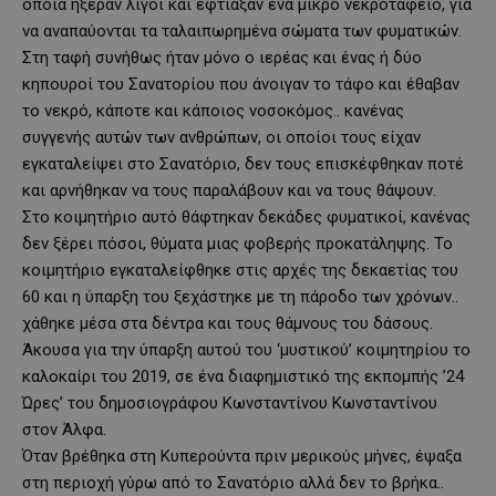
οποία ήξεραν λίγοι και έφτιαξαν ένα μικρό νεκροταφείο, για
να αναπαύονται τα ταλαιπωρημένα σώματα των φυματικών.
Στη ταφή συνήθως ήταν μόνο ο ιερέας και ένας ή δύο
κηπουροί του Σανατορίου που άνοιγαν το τάφο και έθαβαν
το νεκρό, κάποτε και κάποιος νοσοκόμος.. κανένας
συγγενής αυτών των ανθρώπων, οι οποίοι τους είχαν
εγκαταλείψει στο Σανατόριο, δεν τους επισκέφθηκαν ποτέ
και αρνήθηκαν να τους παραλάβουν και να τους θάψουν.
Στο κοιμητήριο αυτό θάφτηκαν δεκάδες φυματικοί, κανένας
δεν ξέρει πόσοι, θύματα μιας φοβερής προκατάληψης. Το
κοιμητήριο εγκαταλείφθηκε στις αρχές της δεκαετίας του
60 και η ύπαρξη του ξεχάστηκε με τη πάροδο των χρόνων..
χάθηκε μέσα στα δέντρα και τους θάμνους του δάσους.
Άκουσα για την ύπαρξη αυτού του ‘μυστικού’ κοιμητηρίου το
καλοκαίρι του 2019, σε ένα διαφημιστικό της εκπομπής ’24
Ώρες’ του δημοσιογράφου Κωνσταντίνου Κωνσταντίνου
στον Άλφα.
Όταν βρέθηκα στη Κυπερούντα πριν μερικούς μήνες, έψαξα
στη περιοχή γύρω από το Σανατόριο αλλά δεν το βρήκα..