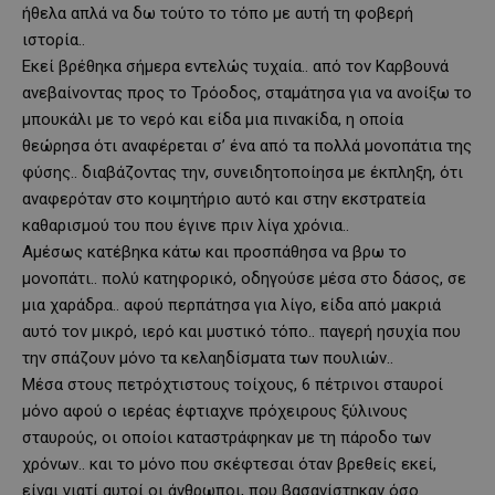
ήθελα απλά να δω τούτο το τόπο με αυτή τη φοβερή
ιστορία..
Εκεί βρέθηκα σήμερα εντελώς τυχαία.. από τον Καρβουνά
ανεβαίνοντας προς το Τρόοδος, σταμάτησα για να ανοίξω το
μπουκάλι με το νερό και είδα μια πινακίδα, η οποία
θεώρησα ότι αναφέρεται σ’ ένα από τα πολλά μονοπάτια της
φύσης.. διαβάζοντας την, συνειδητοποίησα με έκπληξη, ότι
αναφερόταν στο κοιμητήριο αυτό και στην εκστρατεία
καθαρισμού του που έγινε πριν λίγα χρόνια..
Αμέσως κατέβηκα κάτω και προσπάθησα να βρω το
μονοπάτι.. πολύ κατηφορικό, οδηγούσε μέσα στο δάσος, σε
μια χαράδρα.. αφού περπάτησα για λίγο, είδα από μακριά
αυτό τον μικρό, ιερό και μυστικό τόπο.. παγερή ησυχία που
την σπάζουν μόνο τα κελαηδίσματα των πουλιών..
Μέσα στους πετρόχτιστους τοίχους, 6 πέτρινοι σταυροί
μόνο αφού ο ιερέας έφτιαχνε πρόχειρους ξύλινους
σταυρούς, οι οποίοι καταστράφηκαν με τη πάροδο των
χρόνων.. και το μόνο που σκέφτεσαι όταν βρεθείς εκεί,
είναι γιατί αυτοί οι άνθρωποι, που βασανίστηκαν όσο