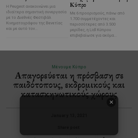
Κύπρο
Η Peugeot ανακοινώνει μια
ιδιαίτερα σημαντική συνεργασία
Με 6 προορισμούς, πάνω από
με το Διεθνές Φεστιβάλ
1.700 συμμετέχοντες και
Κινηματογράφου της Βενετίας
περισσότερες από 3.500
και με αυτό τον...
μερίδες, η Lidl Κύπρου
επιβεβαίωσε για ακόμα...
✕