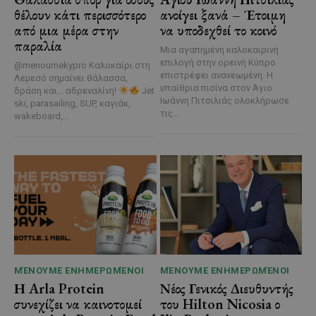
θέλουν κάτι περισσότερο
ανοίγει ξανά – Έτοιμη
από μια μέρα στην
να υποδεχθεί το κοινό
παραλία
Μια αγαπημένη καλοκαιρινή
επιλογή στην ορεινή Κύπρο
@menoumekypro Καλοκαίρι στη
επιστρέφει ανανεωμένη. Η
Λεμεσό σημαίνει θάλασσα,
υπαίθρια πισίνα στον Άγιο
δράση και… αδρεναλίνη!
Jet
Ιωάννη Πιτσιλιάς ολοκλήρωσε
ski, parasailing, SUP, καγιάκ,
τις...
wakeboard,...
ΜΈΝΟΥΜΕ ΕΝΗΜΕΡΩΜΈΝΟΙ
ΜΈΝΟΥΜΕ ΕΝΗΜΕΡΩΜΈΝΟΙ
Η Arla Protein
Νέος Γενικός Διευθυντής
συνεχίζει να καινοτομεί
του Hilton Nicosia ο