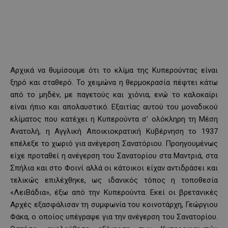
Αρχικά να θυμίσουμε ότι το κλίμα της Κυπερούντας είναι
ξηρό και σταθερό. Το χειμώνα η θερμοκρασία πέφτει κάτω
από το μηδέν, με παγετούς και χιόνια, ενώ το καλοκαίρι
είναι ήπιο και απολαυστικό. Εξαιτίας αυτού του μοναδικού
κλίματος που κατέχει η Κυπερούντα σ’ ολόκληρη τη Μέση
Ανατολή, η Αγγλική Αποικιοκρατική Κυβέρνηση το 1937
επέλεξε το χωριό για ανέγερση Σανατόριου. Προηγουμένως
είχε προταθεί η ανέγερση του Σανατορίου στα Μαντριά, στα
Σπήλια και στο Φοινί αλλά οι κάτοικοι είχαν αντιδράσει και
τελικώς επιλέχθηκε, ως ιδανικός τόπος η τοποθεσία
«ΛειΒάδια», έξω από την Κυπερούντα. Εκεί οι βρετανικές
Αρχές εξασφάλισαν τη συμφωνία του κοινοτάρχη, Γεώργιου
Φάκα, ο οποίος υπέγραψε για την ανέγερση του Σανατορίου.