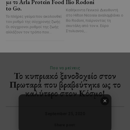
με το Arla Protein Food
Ilio Rodoni
to Go.
Καθήκοντα Γενικού Διευθυντή
στο Hilton Nicosia αναλαμβάνει ο
Το πλήρες γεύμα που ακολουθεί
Ilio Rodoni, παίρνοντας τη
τον ρυθμό της σύγχρονης ζωής.
σκυτάλη από τον κ. Εύρο
Οι σύγχρονοι ρυθμοί της ζωής
Στυλιανού,...
αλλάζουν τον τρόπο που...
✕