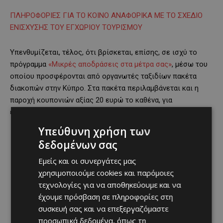
ΠΛΗΡΟΦΟΡΙΕΣ ΓΙΑ ΤΟ ΚΟΙΝΟ ΑΝΑΦΟΡΙΚA ΜΕ ΤΟ ΣΧΕΔΙΟ
ΕΝΙΣΧΥΣΗΣ ΤΟΥ ΕΓΧΩΡΙΟΥ ΤΟΥΡΙΣΜΟΥ
Υπενθυμίζεται, τέλος, ότι βρίσκεται, επίσης, σε ισχύ το
πρόγραμμα
«Μικρές αποδράσεις στα μέτρα σας»
, μέσω του
οποίου προσφέρονται από οργανωτές ταξιδίων πακέτα
διακοπών στην Κύπρο. Στα πακέτα περιλαμβάνεται και η
παροχή κουπονιών αξίας 20 ευρώ το καθένα, για
εξαργύρωσή τους σε χώρους εστίασης.
Υπεύθυνη χρήση των
δεδομένων σας
Εμείς και οι συνεργάτες μας
χρησιμοποιούμε cookies και παρόμοιες
τεχνολογίες για να αποθηκεύουμε και να
έχουμε πρόσβαση σε πληροφορίες στη
συσκευή σας και να επεξεργαζόμαστε
προσωπικά δεδομένα, όπως τη