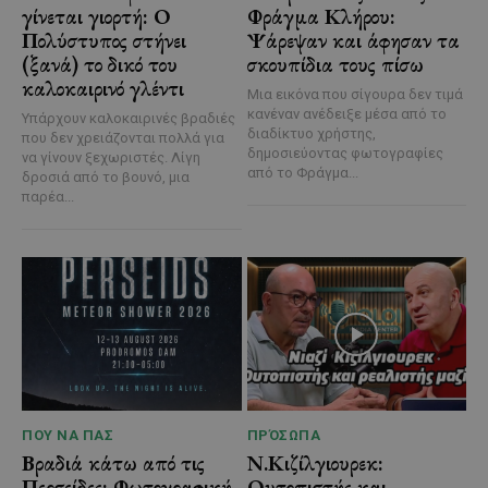
γίνεται γιορτή: Ο
Φράγμα Κλήρου:
Πολύστυπος στήνει
Ψάρεψαν και άφησαν τα
(ξανά) το δικό του
σκουπίδια τους πίσω
καλοκαιρινό γλέντι
Μια εικόνα που σίγουρα δεν τιμά
κανέναν ανέδειξε μέσα από το
Υπάρχουν καλοκαιρινές βραδιές
διαδίκτυο χρήστης,
που δεν χρειάζονται πολλά για
δημοσιεύοντας φωτογραφίες
να γίνουν ξεχωριστές. Λίγη
από το Φράγμα...
δροσιά από το βουνό, μια
παρέα...
ΠΟΥ ΝΑ ΠΑΣ
ΠΡΌΣΩΠΑ
Βραδιά κάτω από τις
Ν.Κιζίλγιουρεκ:
Περσείδες: Φωτογραφική
Ουτοπιστής και