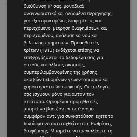
διεύθυνση IP σας, μοναδικά
αναγνωριστικά και δεδομένα περιήγησης,
για εξατομικευμένες διαφημίσεις και
περιεχόμενο, μέτρηση διαφημίσεων και
περιεχομένου, ανάλυση κοινού και
Previous article
Next article
βελτίωση υπηρεσιών.
Προμηθευτές
Τμήμα Δασών: Αποφύγετε
Ένας από τους ωραιότερους
τρίτων (1913)
ενδέχεται επίσης να
επαφή με το νερό της
δρόμους της Λάρνακας
επεξεργάζονται τα δεδομένα σας για
Λίμνης της Αθαλάσσας
ανανεώθηκε και είναι
αυτούς και άλλους σκοπούς,
πλέον προσβάσιμος σε
όλους
συμπεριλαμβανομένης της χρήσης
ακριβών δεδομένων γεωεντοπισμού και
χαρακτηριστικών συσκευής. Οι επιλογές
σας ισχύουν μόνο για αυτόν τον
ιστότοπο. Ορισμένοι προμηθευτές
μπορεί να βασίζονται σε έννομο
συμφέρον αντί για συγκατάθεση· έχετε το
δικαίωμα να αντιταχθείτε στις
Ρυθμίσεις
διαφήμισης
. Μπορείτε να ανακαλέσετε τη