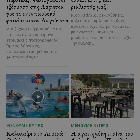
εξόρμηση στη Λάρνακα
ρεαλιστής μαζί
για το εντυπωσιακό
Νιαζί Κιζίλγιουρεκ: Λύση και
φαινόμενο του Αυγούστου
πολιτική συμφιλίωσης τώρα,
προτού η διχοτόμηση καταστεί
Μια ξεχωριστή βραδιά κάτω
μη αναστρέψιμη «Είμαι
από τον έναστρο ουρανό
ρεαλιστής και ουτοπιστής μαζί»
ετοιμάζει ο Φωτογραφικός
Την ανάγκη...
Όμιλος Λάρνακας,
προσκαλώντας φίλους της
φωτογραφίας και...
ΜΈΝΟΥΜΕ ΚΎΠΡΟ
ΜΈΝΟΥΜΕ ΚΎΠΡΟ
Καλοκαίρι στη Λεμεσό:
Η αγαπημένη πισίνα του