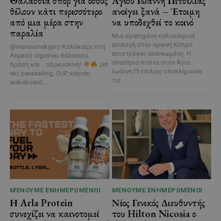
Θαλάσσια σπορ για όσους
Αγίου Ιωάννη Πιτσιλιάς
θέλουν κάτι περισσότερο
ανοίγει ξανά – Έτοιμη
από μια μέρα στην
να υποδεχθεί το κοινό
παραλία
Μια αγαπημένη καλοκαιρινή
επιλογή στην ορεινή Κύπρο
@menoumekypro Καλοκαίρι στη
επιστρέφει ανανεωμένη. Η
Λεμεσό σημαίνει θάλασσα,
υπαίθρια πισίνα στον Άγιο
δράση και… αδρεναλίνη!
Jet
Ιωάννη Πιτσιλιάς ολοκλήρωσε
ski, parasailing, SUP, καγιάκ,
τις...
wakeboard,...
ΜΈΝΟΥΜΕ ΕΝΗΜΕΡΩΜΈΝΟΙ
ΜΈΝΟΥΜΕ ΕΝΗΜΕΡΩΜΈΝΟΙ
Η Arla Protein
Νέος Γενικός Διευθυντής
συνεχίζει να καινοτομεί
του Hilton Nicosia ο