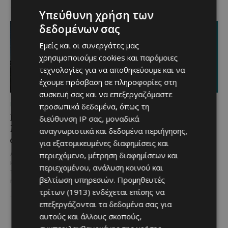
Υπεύθυνη χρήση των
δεδομένων σας
Εμείς και οι συνεργάτες μας
χρησιμοποιούμε cookies και παρόμοιες
τεχνολογίες για να αποθηκεύουμε και να
έχουμε πρόσβαση σε πληροφορίες στη
συσκευή σας και να επεξεργαζόμαστε
ΜΈΝΟΥΜΕ ΚΎΠΡΟ
ΜΈΝΟΥΜΕ ΚΎΠΡΟ
προσωπικά δεδομένα, όπως τη
Βραδινή πεζοπορία στον
Τα Λεύκαρα
διεύθυνση IP σας, μοναδικά
Μαχαιρά με τον σκύλο
ετοιμάζονται για μία
αναγνωριστικά και δεδομένα περιήγησης,
σου και θέα τις Περσείδες
βραδιά γεμάτη street
για εξατομικευμένες διαφημίσεις και
food, μουσική και
Αν αγαπάς τις βόλτες στη φύση
περιεχόμενο, μέτρηση διαφημίσεων και
καλοκαιρινή διάθεση
και δεν αποχωρίζεσαι ποτέ τον
περιεχομένου, ανάλυση κοινού και
τετράποδο φίλο σου, τότε αυτή
Μία από τις πιο γευστικές
βελτίωση υπηρεσιών.
Προμηθευτές
η εμπειρία...
εκδηλώσεις του καλοκαιριού
τρίτων (1913)
ενδέχεται επίσης να
επιστρέφει στα Λεύκαρα,
επεξεργάζονται τα δεδομένα σας για
προσκαλώντας μικρούς και
μεγάλους να απολαύσουν
αυτούς και άλλους σκοπούς,
μοναδικές...