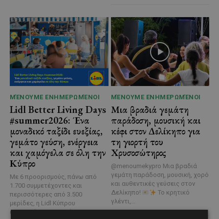
ΜΈΝΟΥΜΕ ΕΝΗΜΕΡΩΜΈΝΟΙ
ΜΈΝΟΥΜΕ ΕΝΗΜΕΡΩΜΈΝΟΙ
Lidl Better Living Days
Μια βραδιά γεμάτη
#summer2026: Ένα
παράδοση, μουσική και
μοναδικό ταξίδι ευεξίας,
κέφι στον Δελίκηπο για
γεμάτο γεύση, ενέργεια
τη γιορτή του
και χαμόγελα σε όλη την
Χρυσοσώτηρος
Κύπρο
@menoumekypro Μια βραδιά
γεμάτη παράδοση, μουσική, χορό
Με 6 προορισμούς, πάνω από
και αυθεντικές γεύσεις στον
1.700 συμμετέχοντες και
Δελίκηπο!
Το κρητικό
περισσότερες από 3.500
γλέντι,...
μερίδες, η Lidl Κύπρου
επιβεβαίωσε για ακόμα...