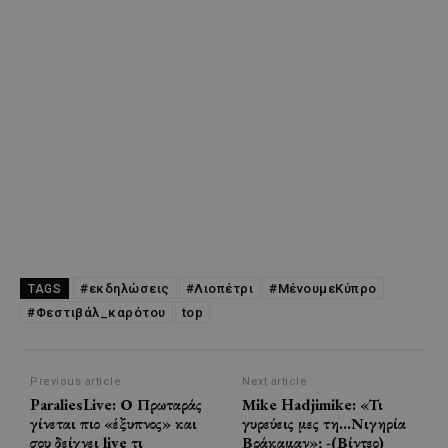
#εκδηλώσεις
#Λιοπέτρι
#ΜένουμεΚύπρο
TAGS
#Φεστιβάλ_καρότου
top
Previous article
Next article
ParaliesLive: Ο Πρωταράς
Μike Hadjimike: «Τι
γίνεται πιο «έξυπνος» και
γυρεύεις μες τη…Νιγηρία
σου δείχνει live τι
Βράκαμαν»; -(Βίντεο)