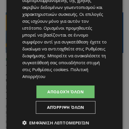
συμπεριλαμβανομένης της χρήσης
ακριβών δεδομένων γεωεντοπισμού και
χαρακτηριστικών συσκευής. Οι επιλογές
σας ισχύουν μόνο για αυτόν τον
ιστότοπο. Ορισμένοι προμηθευτές
μπορεί να βασίζονται σε έννομο
συμφέρον αντί για συγκατάθεση· έχετε το
δικαίωμα να αντιταχθείτε στις
Ρυθμίσεις
διαφήμισης
. Μπορείτε να ανακαλέσετε τη
ΜΈΝΟΥΜΕ ΚΎΠΡΟ
ΜΈΝΟΥΜΕ ΕΝΗΜΕΡΩΜΈΝΟΙ
συγκατάθεσή σας οποιαδήποτε στιγμή
Το 10ο Φεστιβάλ
Διεθνώς αναγνωρισμένα
στις
Ρυθμίσεις cookies
.
Πολιτική
Αγροτικού Πολιτισμού
κρασιά στην κορυφαία
Απορρήτου
επιστρέφει στον Πρωταρά
σχέση ποιότητας-τιμής
με μουσική,
από τη Lidl Κύπρου
παραδοσιακές γεύσεις και
ΑΠΟΔΟΧΉ ΌΛΩΝ
Με σφραγίδα ποιότητας από
πλούσιο πρόγραμμα
τους Masters of Wine, η κάβα της
εταιρείας συνδυάζει εξαιρετική
Η κυπριακή παράδοση δίνει ξανά
ΑΠΌΡΡΙΨΗ ΌΛΩΝ
ποικιλία, διεθνείς διακρίσεις
ραντεβού στον Πρωταρά, καθώς
και...
το 10ο Φεστιβάλ Αγροτικού
ΕΜΦΆΝΙΣΗ ΛΕΠΤΟΜΕΡΕΙΏΝ
Πολιτισμού θα πραγματοποιηθεί
στις 2...