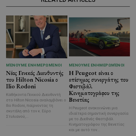
ΜΈΝΟΥΜΕ ΕΝΗΜΕΡΩΜΈΝΟΙ
ΜΈΝΟΥΜΕ ΕΝΗΜΕΡΩΜΈΝΟΙ
Νέος Γενικός Διευθυντής
Η Peugeot είναι ο
του Hilton Nicosia ο
επίσημος συνεργάτης του
Ilio Rodoni
Φεστιβάλ
Κινηματογράφου της
Καθήκοντα Γενικού Διευθυντή
Βενετίας
στο Hilton Nicosia αναλαμβάνει ο
Ilio Rodoni, παίρνοντας τη
Η Peugeot ανακοινώνει μια
σκυτάλη από τον κ. Εύρο
ιδιαίτερα σημαντική συνεργασία
Στυλιανού,...
με το Διεθνές Φεστιβάλ
Κινηματογράφου της Βενετίας
και με αυτό τον...