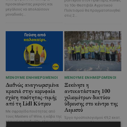
ραντεβού στον Πρωταρά, καθώς
προσκαλώντας μικρούς και
το 10ο Φεστιβάλ Αγροτικού
μεγάλους να απολαύσουν
Πολιτισμού θα πραγματοποιηθεί
μοναδικές...
στις 2...
ΜΈΝΟΥΜΕ ΕΝΗΜΕΡΩΜΈΝΟΙ
ΜΈΝΟΥΜΕ ΕΝΗΜΕΡΩΜΈΝΟΙ
Διεθνώς αναγνωρισμένα
Ξεκίνησε η
κρασιά στην κορυφαία
αντικατάσταση 100
σχέση ποιότητας-τιμής
χιλιομέτρων δικτύου
από τη Lidl Κύπρου
ύδρευσης στο κέντρο της
Λεμεσού
Με σφραγίδα ποιότητας από
τους Masters of Wine, η κάβα της
Έργο προϋπολογισμού €9,2 εκατ.
εταιρείας συνδυάζει εξαιρετική
με συγχρηματοδότηση από την
ποικιλία, διεθνείς διακρίσεις