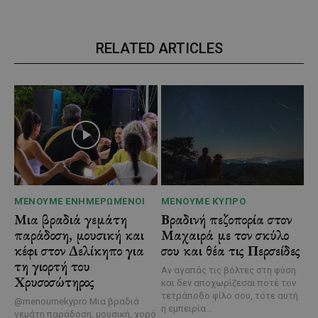
RELATED ARTICLES
ΜΈΝΟΥΜΕ ΕΝΗΜΕΡΩΜΈΝΟΙ
ΜΈΝΟΥΜΕ ΚΎΠΡΟ
Μια βραδιά γεμάτη
Βραδινή πεζοπορία στον
παράδοση, μουσική και
Μαχαιρά με τον σκύλο
κέφι στον Δελίκηπο για
σου και θέα τις Περσείδες
τη γιορτή του
Αν αγαπάς τις βόλτες στη φύση
Χρυσοσώτηρος
και δεν αποχωρίζεσαι ποτέ τον
τετράποδο φίλο σου, τότε αυτή
@menoumekypro Μια βραδιά
η εμπειρία...
γεμάτη παράδοση, μουσική, χορό