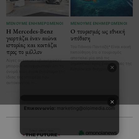
✕
Επικοινωνία:
marketing@oloimedia.com