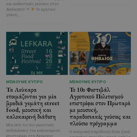
και αυθεντικές γεύσεις στον
Δελίκηπο!
Το κρητικό
γλέντι,...
ΜΈΝΟΥΜΕ ΚΎΠΡΟ
ΜΈΝΟΥΜΕ ΚΎΠΡΟ
Τα Λεύκαρα
Το 10ο Φεστιβάλ
ετοιμάζονται για μία
Αγροτικού Πολιτισμού
βραδιά γεμάτη street
επιστρέφει στον Πρωταρά
food, μουσική και
με μουσική,
καλοκαιρινή διάθεση
παραδοσιακές γεύσεις και
πλούσιο πρόγραμμα
Μία από τις πιο γευστικές
εκδηλώσεις του καλοκαιριού
Η κυπριακή παράδοση δίνει ξανά
επιστρέφει στα Λεύκαρα,