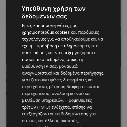
Ε.Ε. Με τελετή που
και...
πραγματοποιήθηκε το πρωί της
Υπεύθυνη χρήση των
Πέμπτης, 6 Αυγούστου...
δεδομένων σας
Εμείς και οι συνεργάτες μας
χρησιμοποιούμε cookies και παρόμοιες
τεχνολογίες για να αποθηκεύουμε και να
έχουμε πρόσβαση σε πληροφορίες στη
συσκευή σας και να επεξεργαζόμαστε
προσωπικά δεδομένα, όπως τη
διεύθυνση IP σας, μοναδικά
αναγνωριστικά και δεδομένα περιήγησης,
ΜΈΝΟΥΜΕ ΕΝΗΜΕΡΩΜΈΝΟΙ
ΜΈΝΟΥΜΕ ΕΝΗΜΕΡΩΜΈΝΟΙ
Η Mercedes-Benz
Ο τουρισμός ως εθνική
για εξατομικευμένες διαφημίσεις και
γιορτάζει έναν αιώνα
υπόθεση
περιεχόμενο, μέτρηση διαφημίσεων και
ιστορίας και κοιτάζει
περιεχομένου, ανάλυση κοινού και
Του Γιάννου Πανταζή* Είναι κοινή
προς το μέλλον
πεποίθηση ότι ο τουρισμός
βελτίωση υπηρεσιών.
Προμηθευτές
αποτελεί μία από τις
τρίτων (1913)
ενδέχεται επίσης να
Λίγες αυτοκινητοβιομηχανίες
σημαντικότερες βιομηχανίες της
μπορούν να ισχυριστούν ότι το
επεξεργάζονται τα δεδομένα σας για
Κύπρου και διαχρονικά...
όνομά τους έγινε συνώνυμο της
αυτούς και άλλους σκοπούς,
ίδιας της ιστορίας του