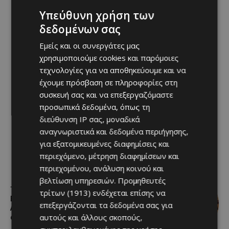
Υπεύθυνη χρήση των
δεδομένων σας
Εμείς και οι συνεργάτες μας
χρησιμοποιούμε cookies και παρόμοιες
τεχνολογίες για να αποθηκεύουμε και να
έχουμε πρόσβαση σε πληροφορίες στη
συσκευή σας και να επεξεργαζόμαστε
προσωπικά δεδομένα, όπως τη
διεύθυνση IP σας, μοναδικά
αναγνωριστικά και δεδομένα περιήγησης,
για εξατομικευμένες διαφημίσεις και
περιεχόμενο, μέτρηση διαφημίσεων και
περιεχομένου, ανάλυση κοινού και
βελτίωση υπηρεσιών.
Προμηθευτές
Τα Λεύκαρα γιορτάζουν:
τρίτων (1913)
ενδέχεται επίσης να
Επιστρέψαμε στο 44ο Φεστιβάλ
επεξεργάζονται τα δεδομένα σας για
Λευκάρων – Όσα ζήσαμε και όσα
αυτούς και άλλους σκοπούς,
ακολουθούν