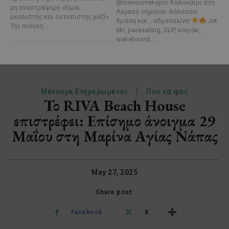
@menoumekypro Καλοκαίρι στη
μη αναστρέψιμη «Είμαι
Λεμεσό σημαίνει θάλασσα,
ρεαλιστής και ουτοπιστής μαζί»
δράση και… αδρεναλίνη!
Jet
Την ανάγκη...
ski, parasailing, SUP, καγιάκ,
wakeboard,...