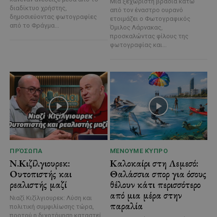
Μια ξεχωριστή βραδιά κάτω
διαδίκτυο χρήστης,
από τον έναστρο ουρανό
δημοσιεύοντας φωτογραφίες
ετοιμάζει ο Φωτογραφικός
από το Φράγμα...
Όμιλος Λάρνακας,
προσκαλώντας φίλους της
φωτογραφίας και...
ΠΡΌΣΩΠΑ
ΜΈΝΟΥΜΕ ΚΎΠΡΟ
Ν.Κιζίλγιουρεκ:
Καλοκαίρι στη Λεμεσό:
Ουτοπιστής και
Θαλάσσια σπορ για όσους
ρεαλιστής μαζί
θέλουν κάτι περισσότερο
από μια μέρα στην
Νιαζί Κιζίλγιουρεκ: Λύση και
παραλία
πολιτική συμφιλίωσης τώρα,
προτού η διχοτόμηση καταστεί