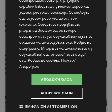
συμπεριλαμβανομένης της χρήσης
ακριβών δεδομένων γεωεντοπισμού και
χαρακτηριστικών συσκευής. Οι επιλογές
σας ισχύουν μόνο για αυτόν τον
Η Αλεξάνδρα Μπουνάτσα έρχεται
ιστότοπο. Ορισμένοι προμηθευτές
στη Σκαρίνου για μια ξεχωριστή live
μπορεί να βασίζονται σε έννομο
εμφάνιση
συμφέρον αντί για συγκατάθεση· έχετε το
δικαίωμα να αντιταχθείτε στις
Ρυθμίσεις
διαφήμισης
. Μπορείτε να ανακαλέσετε τη
συγκατάθεσή σας οποιαδήποτε στιγμή
44ο ΦΕΣΤΙΒΑΛ ΛΕΥΚΑΡΩΝ: Τα
Λεύκαρα τίμησαν έναν δικό τους
στις
Ρυθμίσεις cookies
.
Πολιτική
άνθρωπο – Το όνομα του Σάββα
Απορρήτου
Ξενοφώντος στο Κέντρο
Χειροτεχνίας Λευκάρων
ΑΠΟΔΟΧΉ ΌΛΩΝ
ΑΠΌΡΡΙΨΗ ΌΛΩΝ
Εκεί που το φουντούκι γίνεται
γιορτή: Ο Πολύστυπος στήνει (ξανά)
ΕΜΦΆΝΙΣΗ ΛΕΠΤΟΜΕΡΕΙΏΝ
το δικό του καλοκαιρινό γλέντι