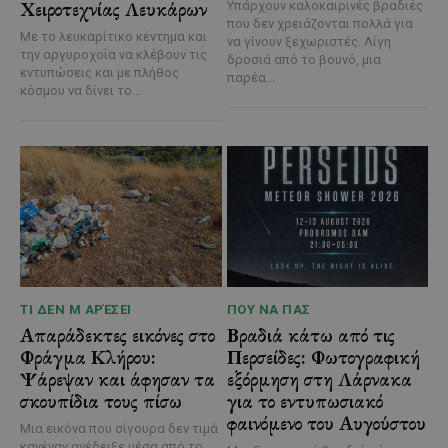
Χειροτεχνίας Λευκάρων
Υπάρχουν καλοκαιρινές βραδιές
που δεν χρειάζονται πολλά για
Με το λευκαρίτικο κέντημα και
να γίνουν ξεχωριστές. Λίγη
την αργυροχοΐα να κλέβουν τις
δροσιά από το βουνό, μια
εντυπώσεις και με πλήθος
παρέα...
κόσμου να δίνει το...
ΤΙ ΔΕΝ Μ ΑΡΈΣΕΙ
ΠΟΥ ΝΑ ΠΑΣ
Απαράδεκτες εικόνες στο
Βραδιά κάτω από τις
Φράγμα Κλήρου:
Περσείδες: Φωτογραφική
Ψάρεψαν και άφησαν τα
εξόρμηση στη Λάρνακα
σκουπίδια τους πίσω
για το εντυπωσιακό
φαινόμενο του Αυγούστου
Μια εικόνα που σίγουρα δεν τιμά
κανέναν ανέδειξε μέσα από το