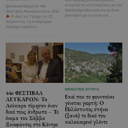
ετοιμάζεται στη Σκαρίνου, με την
@menoumekyproΤο 44ο
Αλεξάνδρα Μπουνάτσα να δίνει
Φεστιβάλ Λευκάρων είναι εδώ!
ραντεβού με το κοινό για...
Από τις 7 μέχρι τις 22
Αυγούστου, τα πανέμορφα
Λεύκαρα γεμίζουν...
ΜΈΝΟΥΜΕ ΚΎΠΡΟ
44ο ΦΕΣΤΙΒΑΛ
Εκεί που το φουντούκι
ΛΕΥΚΑΡΩΝ: Τα
γίνεται γιορτή: Ο
Λεύκαρα τίμησαν έναν
Πολύστυπος στήνει
δικό τους άνθρωπο – Το
(ξανά) το δικό του
όνομα του Σάββα
καλοκαιρινό γλέντι
Ξενοφώντος στο Κέντρο