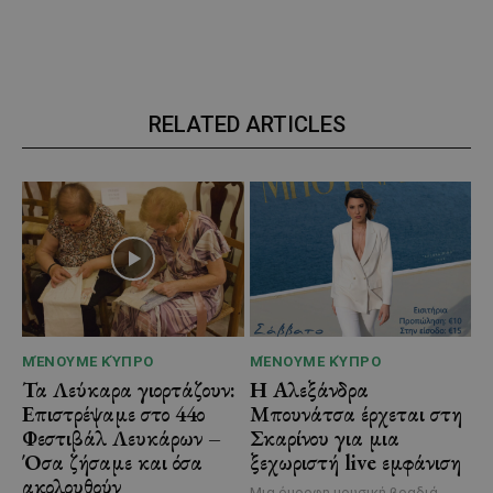
RELATED ARTICLES
ΜΈΝΟΥΜΕ ΚΎΠΡΟ
ΜΈΝΟΥΜΕ ΚΎΠΡΟ
Τα Λεύκαρα γιορτάζουν:
Η Αλεξάνδρα
Επιστρέψαμε στο 44ο
Μπουνάτσα έρχεται στη
Φεστιβάλ Λευκάρων –
Σκαρίνου για μια
Όσα ζήσαμε και όσα
ξεχωριστή live εμφάνιση
ακολουθούν
Μια όμορφη μουσική βραδιά