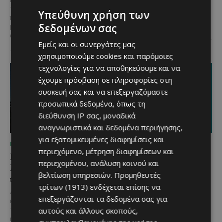
και αυθεντικές γεύσεις στον
1.700 συμμετέχοντες και
Υπεύθυνη χρήση των
Δελίκηπο!
Το κρητικό
περισσότερες από 3.500
γλέντι,...
δεδομένων σας
μερίδες, η Lidl Κύπρου
επιβεβαίωσε για ακόμα...
Εμείς και οι συνεργάτες μας
χρησιμοποιούμε cookies και παρόμοιες
τεχνολογίες για να αποθηκεύουμε και να
έχουμε πρόσβαση σε πληροφορίες στη
συσκευή σας και να επεξεργαζόμαστε
προσωπικά δεδομένα, όπως τη
διεύθυνση IP σας, μοναδικά
αναγνωριστικά και δεδομένα περιήγησης,
για εξατομικευμένες διαφημίσεις και
ΜΈΝΟΥΜΕ ΚΎΠΡΟ
ΜΈΝΟΥΜΕ ΚΎΠΡΟ
περιεχόμενο, μέτρηση διαφημίσεων και
Βραδινή πεζοπορία στον
Τα Λεύκαρα
περιεχομένου, ανάλυση κοινού και
Μαχαιρά με τον σκύλο
ετοιμάζονται για μία
βελτίωση υπηρεσιών.
Προμηθευτές
σου και θέα τις Περσείδες
βραδιά γεμάτη street
τρίτων (1913)
ενδέχεται επίσης να
food, μουσική και
Αν αγαπάς τις βόλτες στη φύση
επεξεργάζονται τα δεδομένα σας για
καλοκαιρινή διάθεση
και δεν αποχωρίζεσαι ποτέ τον
αυτούς και άλλους σκοπούς,
τετράποδο φίλο σου, τότε αυτή
Μία από τις πιο γευστικές
η εμπειρία...