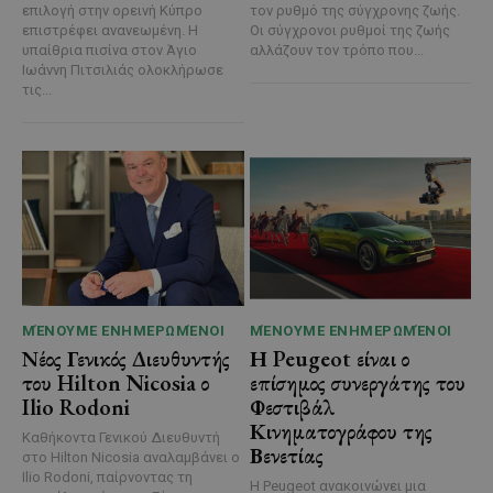
επιλογή στην ορεινή Κύπρο
τον ρυθμό της σύγχρονης ζωής.
επιστρέφει ανανεωμένη. Η
Οι σύγχρονοι ρυθμοί της ζωής
υπαίθρια πισίνα στον Άγιο
αλλάζουν τον τρόπο που...
Ιωάννη Πιτσιλιάς ολοκλήρωσε
τις...
ΜΈΝΟΥΜΕ ΕΝΗΜΕΡΩΜΈΝΟΙ
ΜΈΝΟΥΜΕ ΕΝΗΜΕΡΩΜΈΝΟΙ
Νέος Γενικός Διευθυντής
Η Peugeot είναι ο
του Hilton Nicosia ο
επίσημος συνεργάτης του
Ilio Rodoni
Φεστιβάλ
Κινηματογράφου της
Καθήκοντα Γενικού Διευθυντή
Βενετίας
στο Hilton Nicosia αναλαμβάνει ο
Ilio Rodoni, παίρνοντας τη
Η Peugeot ανακοινώνει μια