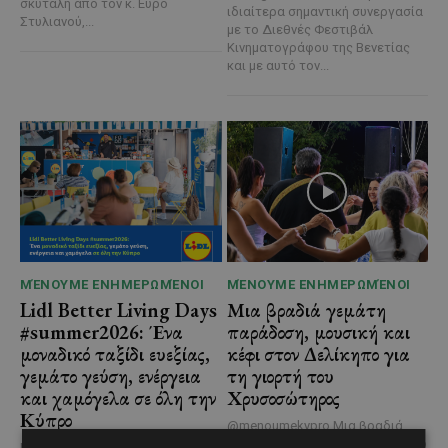
σκυτάλη από τον κ. Εύρο
ιδιαίτερα σημαντική συνεργασία
Στυλιανού,...
με το Διεθνές Φεστιβάλ
Κινηματογράφου της Βενετίας
και με αυτό τον...
ΜΈΝΟΥΜΕ ΕΝΗΜΕΡΩΜΈΝΟΙ
ΜΈΝΟΥΜΕ ΕΝΗΜΕΡΩΜΈΝΟΙ
Lidl Better Living Days
Μια βραδιά γεμάτη
#summer2026: Ένα
παράδοση, μουσική και
μοναδικό ταξίδι ευεξίας,
κέφι στον Δελίκηπο για
γεμάτο γεύση, ενέργεια
τη γιορτή του
και χαμόγελα σε όλη την
Χρυσοσώτηρος
Κύπρο
@menoumekypro Μια βραδιά
γεμάτη παράδοση, μουσική, χορό
Με 6 προορισμούς, πάνω από