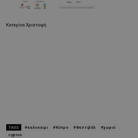
Κατερίνα Χριστοφή
#καλοκαιρι
#Κύπρο
#Φεστιβάλ
#χωριό
TAGS
cyprus