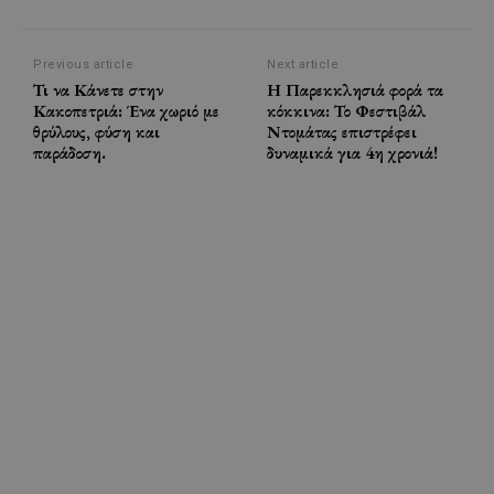
Previous article
Next article
Τι να Κάνετε στην
Η Παρεκκλησιά φορά τα
Κακοπετριά: Ένα χωριό με
κόκκινα: Το Φεστιβάλ
θρύλους, φύση και
Ντομάτας επιστρέφει
παράδοση.
δυναμικά για 4η χρονιά!