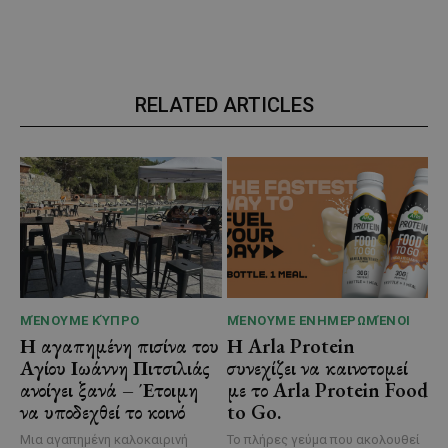
RELATED ARTICLES
ΜΈΝΟΥΜΕ ΚΎΠΡΟ
ΜΈΝΟΥΜΕ ΕΝΗΜΕΡΩΜΈΝΟΙ
Η αγαπημένη πισίνα του
Η Arla Protein
Αγίου Ιωάννη Πιτσιλιάς
συνεχίζει να καινοτομεί
ανοίγει ξανά – Έτοιμη
με το Arla Protein Food
να υποδεχθεί το κοινό
to Go.
Μια αγαπημένη καλοκαιρινή
Το πλήρες γεύμα που ακολουθεί