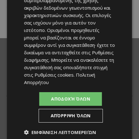
συμπεριλαμβανομένης της χρήσης
εκδηλώσεις του καλοκαιριού
επιστρέφει στα Λεύκαρα,
ακριβών δεδομένων γεωεντοπισμού και
προσκαλώντας μικρούς και
χαρακτηριστικών συσκευής. Οι επιλογές
μεγάλους να απολαύσουν
σας ισχύουν μόνο για αυτόν τον
μοναδικές...
ιστότοπο. Ορισμένοι προμηθευτές
μπορεί να βασίζονται σε έννομο
συμφέρον αντί για συγκατάθεση· έχετε το
δικαίωμα να αντιταχθείτε στις
Ρυθμίσεις
διαφήμισης
. Μπορείτε να ανακαλέσετε τη
συγκατάθεσή σας οποιαδήποτε στιγμή
στις
Ρυθμίσεις cookies
.
Πολιτική
Απορρήτου
ΑΠΟΔΟΧΉ ΌΛΩΝ
ΑΠΌΡΡΙΨΗ ΌΛΩΝ
ΕΜΦΆΝΙΣΗ ΛΕΠΤΟΜΕΡΕΙΏΝ