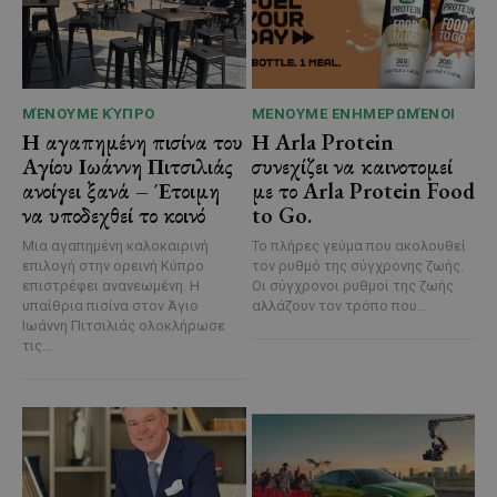
ΜΈΝΟΥΜΕ ΚΎΠΡΟ
ΜΈΝΟΥΜΕ ΕΝΗΜΕΡΩΜΈΝΟΙ
Η αγαπημένη πισίνα του
Η Arla Protein
Αγίου Ιωάννη Πιτσιλιάς
συνεχίζει να καινοτομεί
ανοίγει ξανά – Έτοιμη
με το Arla Protein Food
να υποδεχθεί το κοινό
to Go.
Μια αγαπημένη καλοκαιρινή
Το πλήρες γεύμα που ακολουθεί
επιλογή στην ορεινή Κύπρο
τον ρυθμό της σύγχρονης ζωής.
επιστρέφει ανανεωμένη. Η
Οι σύγχρονοι ρυθμοί της ζωής
υπαίθρια πισίνα στον Άγιο
αλλάζουν τον τρόπο που...
Ιωάννη Πιτσιλιάς ολοκλήρωσε
τις...