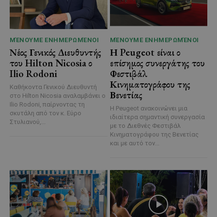
ΜΈΝΟΥΜΕ ΕΝΗΜΕΡΩΜΈΝΟΙ
ΜΈΝΟΥΜΕ ΕΝΗΜΕΡΩΜΈΝΟΙ
Νέος Γενικός Διευθυντής
Η Peugeot είναι ο
του Hilton Nicosia ο
επίσημος συνεργάτης του
Ilio Rodoni
Φεστιβάλ
Κινηματογράφου της
Καθήκοντα Γενικού Διευθυντή
Βενετίας
στο Hilton Nicosia αναλαμβάνει ο
Ilio Rodoni, παίρνοντας τη
Η Peugeot ανακοινώνει μια
σκυτάλη από τον κ. Εύρο
ιδιαίτερα σημαντική συνεργασία
Στυλιανού,...
με το Διεθνές Φεστιβάλ
Κινηματογράφου της Βενετίας
και με αυτό τον...