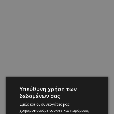
Previous article
Next article
Aγρός: Ένα χωρίο με όνομα
Ζακάκι: Το δυτικότερο
Υπεύθυνη χρήση των
και ιστορία
προάστιο της Λεμεσού – Η
ιστορία και το όνομα
δεδομένων σας
Εμείς και οι συνεργάτες μας
χρησιμοποιούμε cookies και παρόμοιες