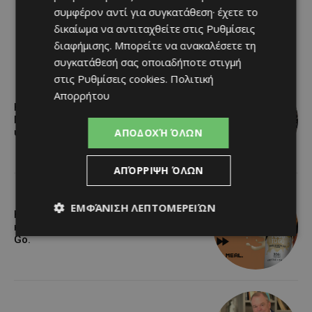
συμφέρον αντί για συγκατάθεση· έχετε το
δικαίωμα να αντιταχθείτε στις
Ρυθμίσεις
διαφήμισης
. Μπορείτε να ανακαλέσετε τη
συγκατάθεσή σας οποιαδήποτε στιγμή
στις
Ρυθμίσεις cookies
.
Πολιτική
Απορρήτου
Η αγαπημένη πισίνα του Αγίου Ιωάννη
Πιτσιλιάς ανοίγει ξανά – Έτοιμη να
ΑΠΟΔΟΧΉ ΌΛΩΝ
υποδεχθεί το κοινό
ΑΠΌΡΡΙΨΗ ΌΛΩΝ
ΕΜΦΆΝΙΣΗ ΛΕΠΤΟΜΕΡΕΙΏΝ
Η Arla Protein συνεχίζει να
καινοτομεί με το Arla Protein Food to
Go.