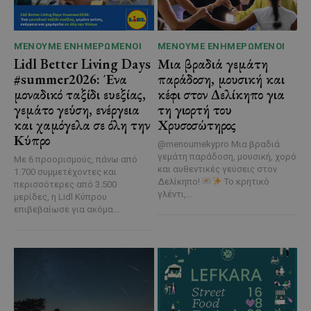
ΜΈΝΟΥΜΕ ΕΝΗΜΕΡΩΜΈΝΟΙ
ΜΈΝΟΥΜΕ ΕΝΗΜΕΡΩΜΈΝΟΙ
Lidl Better Living Days
Μια βραδιά γεμάτη
#summer2026: Ένα
παράδοση, μουσική και
μοναδικό ταξίδι ευεξίας,
κέφι στον Δελίκηπο για
γεμάτο γεύση, ενέργεια
τη γιορτή του
και χαμόγελα σε όλη την
Χρυσοσώτηρος
Κύπρο
@menoumekypro Μια βραδιά
γεμάτη παράδοση, μουσική, χορό
Με 6 προορισμούς, πάνω από
και αυθεντικές γεύσεις στον
1.700 συμμετέχοντες και
Δελίκηπο!
Το κρητικό
περισσότερες από 3.500
γλέντι,...
μερίδες, η Lidl Κύπρου
επιβεβαίωσε για ακόμα...