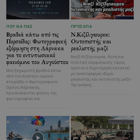
ΠΟΥ ΝΑ ΠΑΣ
ΠΡΌΣΩΠΑ
Βραδιά κάτω από τις
Ν.Κιζίλγιουρεκ:
Περσείδες: Φωτογραφική
Ουτοπιστής και
εξόρμηση στη Λάρνακα
ρεαλιστής μαζί
για το εντυπωσιακό
Νιαζί Κιζίλγιουρεκ: Λύση και
φαινόμενο του Αυγούστου
πολιτική συμφιλίωσης τώρα,
προτού η διχοτόμηση καταστεί
Μια ξεχωριστή βραδιά κάτω
μη αναστρέψιμη «Είμαι
από τον έναστρο ουρανό
ρεαλιστής και ουτοπιστής μαζί»
ετοιμάζει ο Φωτογραφικός
Την ανάγκη...
Όμιλος Λάρνακας,
προσκαλώντας φίλους της
φωτογραφίας και...