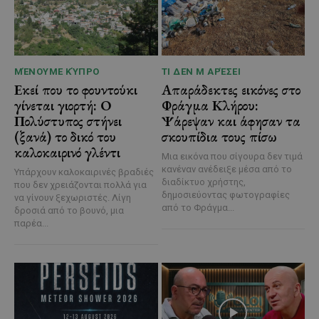
ΜΈΝΟΥΜΕ ΚΎΠΡΟ
ΤΙ ΔΕΝ Μ ΑΡΈΣΕΙ
Εκεί που το φουντούκι
Απαράδεκτες εικόνες στο
γίνεται γιορτή: Ο
Φράγμα Κλήρου:
Πολύστυπος στήνει
Ψάρεψαν και άφησαν τα
(ξανά) το δικό του
σκουπίδια τους πίσω
καλοκαιρινό γλέντι
Μια εικόνα που σίγουρα δεν τιμά
κανέναν ανέδειξε μέσα από το
Υπάρχουν καλοκαιρινές βραδιές
διαδίκτυο χρήστης,
που δεν χρειάζονται πολλά για
δημοσιεύοντας φωτογραφίες
να γίνουν ξεχωριστές. Λίγη
από το Φράγμα...
δροσιά από το βουνό, μια
παρέα...