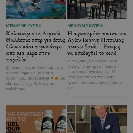
ΜΈΝΟΥΜΕ ΚΎΠΡΟ
ΜΈΝΟΥΜΕ ΚΎΠΡΟ
Καλοκαίρι στη Λεμεσό:
Η αγαπημένη πισίνα του
Θαλάσσια σπορ για όσους
Αγίου Ιωάννη Πιτσιλιάς
θέλουν κάτι περισσότερο
ανοίγει ξανά – Έτοιμη
από μια μέρα στην
να υποδεχθεί το κοινό
παραλία
Μια αγαπημένη καλοκαιρινή
επιλογή στην ορεινή Κύπρο
@menoumekypro Καλοκαίρι στη
επιστρέφει ανανεωμένη. Η
Λεμεσό σημαίνει θάλασσα,
υπαίθρια πισίνα στον Άγιο
δράση και… αδρεναλίνη!
Jet
Ιωάννη Πιτσιλιάς ολοκλήρωσε
ski, parasailing, SUP, καγιάκ,
τις...
wakeboard,...