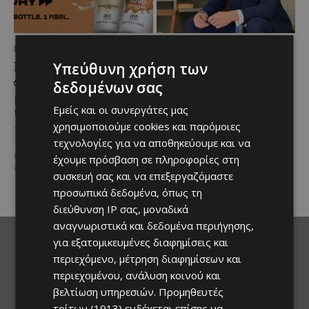
ΜΈΝΟΥΜΕ ΕΝΗΜΕΡΩΜΈΝΟΙ
ΜΈΝΟΥΜΕ ΕΝΗΜΕΡΩΜΈΝΟΙ
Η Arla Protein
Νέος Γενικός Διευθυντής
Υπεύθυνη χρήση των
συνεχίζει να καινοτομεί
του Hilton Nicosia ο
δεδομένων σας
με το Arla Protein Food
Ilio Rodoni
Εμείς και οι συνεργάτες μας
to Go.
Καθήκοντα Γενικού Διευθυντή
χρησιμοποιούμε cookies και παρόμοιες
στο Hilton Nicosia αναλαμβάνει ο
Το πλήρες γεύμα που ακολουθεί
Ilio Rodoni, παίρνοντας τη
τεχνολογίες για να αποθηκεύουμε και να
τον ρυθμό της σύγχρονης ζωής.
σκυτάλη από τον κ. Εύρο
Οι σύγχρονοι ρυθμοί της ζωής
έχουμε πρόσβαση σε πληροφορίες στη
Στυλιανού,...
αλλάζουν τον τρόπο που...
συσκευή σας και να επεξεργαζόμαστε
προσωπικά δεδομένα, όπως τη
διεύθυνση IP σας, μοναδικά
αναγνωριστικά και δεδομένα περιήγησης,
για εξατομικευμένες διαφημίσεις και
περιεχόμενο, μέτρηση διαφημίσεων και
περιεχομένου, ανάλυση κοινού και
βελτίωση υπηρεσιών.
Προμηθευτές
τρίτων (1913)
ενδέχεται επίσης να