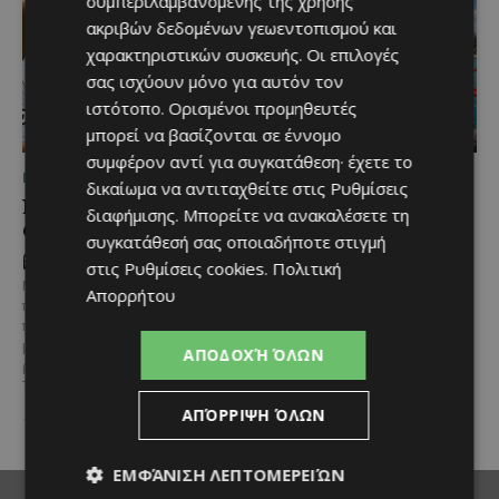
συμπεριλαμβανομένης της χρήσης
ακριβών δεδομένων γεωεντοπισμού και
χαρακτηριστικών συσκευής. Οι επιλογές
σας ισχύουν μόνο για αυτόν τον
ιστότοπο. Ορισμένοι προμηθευτές
μπορεί να βασίζονται σε έννομο
συμφέρον αντί για συγκατάθεση· έχετε το
ΠΡΌΣΩΠΑ
ΜΈΝΟΥΜΕ ΚΎΠΡΟ
δικαίωμα να αντιταχθείτε στις
Ρυθμίσεις
Ν.Κιζίλγιουρεκ:
Καλοκαίρι στη Λεμεσό:
διαφήμισης
. Μπορείτε να ανακαλέσετε τη
Ουτοπιστής και
Θαλάσσια σπορ για όσους
συγκατάθεσή σας οποιαδήποτε στιγμή
ρεαλιστής μαζί
θέλουν κάτι περισσότερο
στις
Ρυθμίσεις cookies
.
Πολιτική
από μια μέρα στην
Νιαζί Κιζίλγιουρεκ: Λύση και
Απορρήτου
παραλία
πολιτική συμφιλίωσης τώρα,
προτού η διχοτόμηση καταστεί
@menoumekypro Καλοκαίρι στη
μη αναστρέψιμη «Είμαι
ΑΠΟΔΟΧΉ ΌΛΩΝ
Λεμεσό σημαίνει θάλασσα,
ρεαλιστής και ουτοπιστής μαζί»
δράση και… αδρεναλίνη!
Jet
Την ανάγκη...
ski, parasailing, SUP, καγιάκ,
ΑΠΌΡΡΙΨΗ ΌΛΩΝ
wakeboard,...
ΕΜΦΆΝΙΣΗ ΛΕΠΤΟΜΕΡΕΙΏΝ