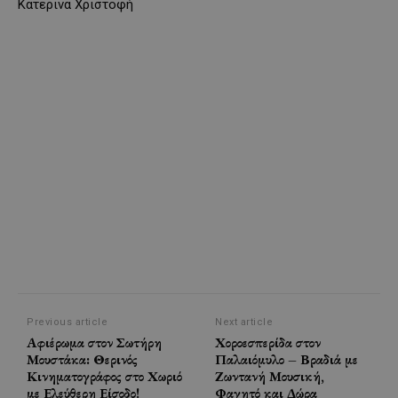
Kατερινα Χριστοφή
Previous article
Next article
Αφιέρωμα στον Σωτήρη
Χοροεσπερίδα στον
Μουστάκα: Θερινός
Παλαιόμυλο – Βραδιά με
Κινηματογράφος στο Χωριό
Ζωντανή Μουσική,
με Ελεύθερη Είσοδο!
Φαγητό και Δώρα