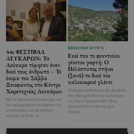
ΜΈΝΟΥΜΕ ΚΎΠΡΟ
44ο ΦΕΣΤΙΒΑΛ
Εκεί που το φουντούκι
ΛΕΥΚΑΡΩΝ: Τα
γίνεται γιορτή: Ο
Λεύκαρα τίμησαν έναν
Πολύστυπος στήνει
δικό τους άνθρωπο – Το
(ξανά) το δικό του
όνομα του Σάββα
καλοκαιρινό γλέντι
Ξενοφώντος στο Κέντρο
Χειροτεχνίας Λευκάρων
Υπάρχουν καλοκαιρινές βραδιές
που δεν χρειάζονται πολλά για
Με το λευκαρίτικο κέντημα και
να γίνουν ξεχωριστές. Λίγη
την αργυροχοΐα να κλέβουν τις
δροσιά από το βουνό, μια
εντυπώσεις και με πλήθος
παρέα...
κόσμου να δίνει το...