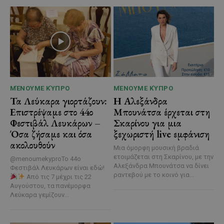
ΜΈΝΟΥΜΕ ΚΎΠΡΟ
ΜΈΝΟΥΜΕ ΚΎΠΡΟ
Τα Λεύκαρα γιορτάζουν:
Η Αλεξάνδρα
Επιστρέψαμε στο 44ο
Μπουνάτσα έρχεται στη
Φεστιβάλ Λευκάρων –
Σκαρίνου για μια
Όσα ζήσαμε και όσα
ξεχωριστή live εμφάνιση
ακολουθούν
Μια όμορφη μουσική βραδιά
ετοιμάζεται στη Σκαρίνου, με την
@menoumekyproΤο 44ο
Αλεξάνδρα Μπουνάτσα να δίνει
Φεστιβάλ Λευκάρων είναι εδώ!
ραντεβού με το κοινό για...
Από τις 7 μέχρι τις 22
Αυγούστου, τα πανέμορφα
Λεύκαρα γεμίζουν...