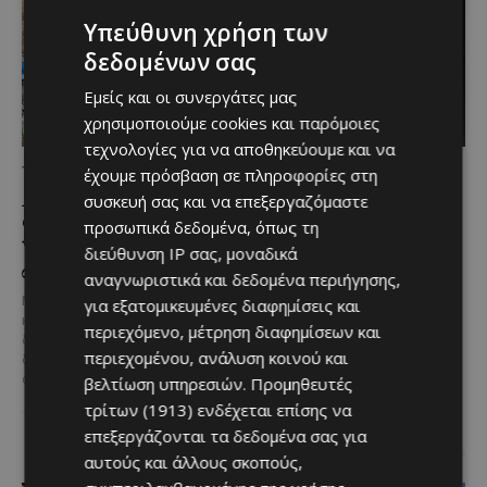
Υπεύθυνη χρήση των
δεδομένων σας
Εμείς και οι συνεργάτες μας
χρησιμοποιούμε cookies και παρόμοιες
τεχνολογίες για να αποθηκεύουμε και να
ΤΙ ΔΕΝ Μ ΑΡΈΣΕΙ
ΠΟΥ ΝΑ ΠΑΣ
έχουμε πρόσβαση σε πληροφορίες στη
Απαράδεκτες εικόνες στο
Βραδιά κάτω από τις
συσκευή σας και να επεξεργαζόμαστε
Φράγμα Κλήρου:
Περσείδες: Φωτογραφική
προσωπικά δεδομένα, όπως τη
Ψάρεψαν και άφησαν τα
εξόρμηση στη Λάρνακα
διεύθυνση IP σας, μοναδικά
σκουπίδια τους πίσω
για το εντυπωσιακό
αναγνωριστικά και δεδομένα περιήγησης,
φαινόμενο του Αυγούστου
Μια εικόνα που σίγουρα δεν τιμά
για εξατομικευμένες διαφημίσεις και
κανέναν ανέδειξε μέσα από το
Μια ξεχωριστή βραδιά κάτω
περιεχόμενο, μέτρηση διαφημίσεων και
διαδίκτυο χρήστης,
από τον έναστρο ουρανό
περιεχομένου, ανάλυση κοινού και
δημοσιεύοντας φωτογραφίες
ετοιμάζει ο Φωτογραφικός
από το Φράγμα...
βελτίωση υπηρεσιών.
Προμηθευτές
Όμιλος Λάρνακας,
προσκαλώντας φίλους της
τρίτων (1913)
ενδέχεται επίσης να
φωτογραφίας και...
επεξεργάζονται τα δεδομένα σας για
αυτούς και άλλους σκοπούς,