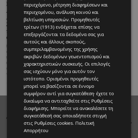
Παραλιακή Ζώνη
Υπηρεσιών Κοινωνικής
περιεχόμενο, μέτρηση διαφημίσεων και
Αλαμινού με
Ευημερίας
περιεχομένου, ανάλυση κοινού και
Αδειοδοτημένη
βελτίωση υπηρεσιών.
Προμηθευτές
Το έργο υλοποιείται στο πλαίσιο
Ξενοδοχειακή Ανάπτυξη
του Προγράμματος Πολιτικής
τρίτων (1913)
ενδέχεται επίσης να
και Πανοραμική Θέα της
Συνοχής «ΘΑΛΕΙΑ2021-2027», με
επεξεργάζονται τα δεδομένα σας για
τη συγχρηματοδότησης της ΕΕ
Θάλασσας
αυτούς και άλλους σκοπούς,
Σε μία από τις...
Μια εξαιρετικά σπάνια
συμπεριλαμβανομένης της χρήσης
επενδυτική ευκαιρία
ακριβών δεδομένων γεωεντοπισμού και
παρουσιάζεται στην παραλιακή
περιοχή του Αλαμινού, στην
χαρακτηριστικών συσκευής. Οι επιλογές
επαρχία Λάρνακας. Πρόκειται
σας ισχύουν μόνο για αυτόν τον
για τρία συνεχόμενα...
ιστότοπο. Ορισμένοι προμηθευτές
μπορεί να βασίζονται σε έννομο
συμφέρον αντί για συγκατάθεση· έχετε το
δικαίωμα να αντιταχθείτε στις
Ρυθμίσεις
διαφήμισης
. Μπορείτε να ανακαλέσετε τη
συγκατάθεσή σας οποιαδήποτε στιγμή
στις
Ρυθμίσεις cookies
.
Πολιτική
Απορρήτου