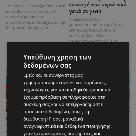
συνταγή που περνά από
Του Γιάννου Πανταζή* Είναι κοινή
γενιά σε γενιά
πεποίθηση ότι ο τουρισμός
αποτελεί μία από τις
Ανάμεσα στα πιο
σημαντικότερες βιομηχανίες της
χαρακτηριστικά φαγητά της
Κύπρου και διαχρονικά...
κυπριακής παραδοσιακής
κουζίνας ξεχωρίζει ο
Λευκαρίτικος τταβάς, ένα
φαγητό που συνδέεται
άρρηκτα...
Υπεύθυνη χρήση των
δεδομένων σας
Εμείς και οι συνεργάτες μας
χρησιμοποιούμε cookies και παρόμοιες
τεχνολογίες για να αποθηκεύουμε και να
έχουμε πρόσβαση σε πληροφορίες στη
συσκευή σας και να επεξεργαζόμαστε
προσωπικά δεδομένα, όπως τη
διεύθυνση IP σας, μοναδικά
ΜΈΝΟΥΜΕ ΕΝΗΜΕΡΩΜΈΝΟΙ
ΜΈΝΟΥΜΕ ΕΝΗΜΕΡΩΜΈΝΟΙ
Εμβληματική
Επένδυση €31 εκατ. για
αναγνωριστικά και δεδομένα περιήγησης,
Τουριστική Έκταση στην
εκσυγχρονισμό των
για εξατομικευμένες διαφημίσεις και