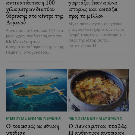
αντικατάσταση 100
γιορτάζει έναν αιώνα
χιλιομέτρων δικτύου
ιστορίας και κοιτάζει
ύδρευσης στο κέντρο της
προς το μέλλον
Λεμεσού
Λίγες αυτοκινητοβιομηχανίες
μπορούν να ισχυριστούν ότι το
Έργο προϋπολογισμού €9,2 εκατ.
όνομά τους έγινε συνώνυμο της
με συγχρηματοδότηση από την
ίδιας της ιστορίας του
Ε.Ε. Με τελετή που
αυτοκινήτου. Η...
πραγματοποιήθηκε το πρωί της
Πέμπτης, 6 Αυγούστου...
ΜΈΝΟΥΜΕ ΕΝΗΜΕΡΩΜΈΝΟΙ
ΜΈΝΟΥΜΕ ΕΝΗΜΕΡΩΜΈΝΟΙ
Ο τουρισμός ως εθνική
Ο Λευκαρίτικος τταβάς:
υπόθεση
Η αυθεντική κυπριακή