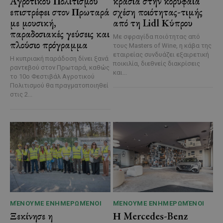
Αγροτικού Πολιτισμού
κρασιά στην κορυφαία
επιστρέφει στον Πρωταρά
σχέση ποιότητας-τιμής
με μουσική,
από τη Lidl Κύπρου
παραδοσιακές γεύσεις και
Με σφραγίδα ποιότητας από
πλούσιο πρόγραμμα
τους Masters of Wine, η κάβα της
εταιρείας συνδυάζει εξαιρετική
Η κυπριακή παράδοση δίνει ξανά
ποικιλία, διεθνείς διακρίσεις
ραντεβού στον Πρωταρά, καθώς
και...
το 10ο Φεστιβάλ Αγροτικού
Πολιτισμού θα πραγματοποιηθεί
στις 2...
ΜΈΝΟΥΜΕ ΕΝΗΜΕΡΩΜΈΝΟΙ
ΜΈΝΟΥΜΕ ΕΝΗΜΕΡΩΜΈΝΟΙ
Ξεκίνησε η
Η Mercedes-Benz