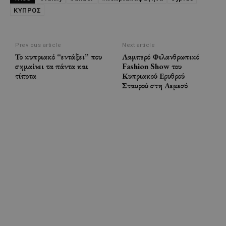
ΚΥΠΡΟΣ
Previous article
Next article
Το κυπριακό “εντάξει” που
Λαμπερό Φιλανθρωπικό
σημαίνει τα πάντα και
Fashion Show του
τίποτα
Κυπριακού Ερυθρού
Σταυρού στη Λεμεσό