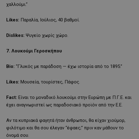
χαλλούμι.”
Likes:
Παραλία, Ιούλιος, 40 βαθμοί.
Dislikes:
Ψυγείο χωρίς χώρο.
7. Λουκούμι Γεροσκήπου
Bio:
“Γλυκός με παράδοση — έχω ιστορία από το 1895.”
Likes:
Μουσεία, τουρίστες, Πάφος.
Fact:
Είναι το μοναδικό λουκούμι στην Ευρώπη με Π.Γ.Ε. και
έχει αναγνωριστεί ως παραδοσιακό προϊόν από την Ε.Ε.
Αν τα κυπριακά φαγητά ήταν άνθρωποι, θα είχαν χιούμορ,
φιλότιμο και θα σου έλεγαν “έφαες;” πριν καν μάθουν το
όνομά σου.