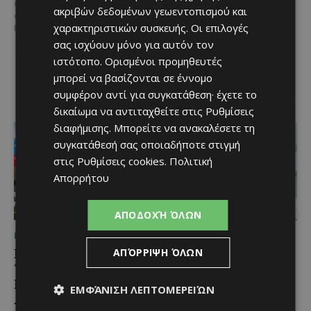
αποτελεί μία από τις
Ανάμεσα στα πιο
ακριβών δεδομένων γεωεντοπισμού και
σημαντικότερες βιομηχανίες της
χαρακτηριστικά φαγητά της
χαρακτηριστικών συσκευής. Οι επιλογές
Κύπρου και διαχρονικά...
κυπριακής παραδοσιακής
σας ισχύουν μόνο για αυτόν τον
κουζίνας ξεχωρίζει ο
Λευκαρίτικος τταβάς, ένα
ιστότοπο. Ορισμένοι προμηθευτές
φαγητό που συνδέεται
μπορεί να βασίζονται σε έννομο
άρρηκτα...
συμφέρον αντί για συγκατάθεση· έχετε το
δικαίωμα να αντιταχθείτε στις
Ρυθμίσεις
διαφήμισης
. Μπορείτε να ανακαλέσετε τη
συγκατάθεσή σας οποιαδήποτε στιγμή
στις
Ρυθμίσεις cookies
.
Πολιτική
Απορρήτου
ΑΠΟΔΟΧΉ ΌΛΩΝ
ΜΈΝΟΥΜΕ ΕΝΗΜΕΡΩΜΈΝΟΙ
ΜΈΝΟΥΜΕ ΕΝΗΜΕΡΩΜΈΝΟΙ
Εμβληματική
Επένδυση €31 εκατ. για
ΑΠΌΡΡΙΨΗ ΌΛΩΝ
Τουριστική Έκταση στην
εκσυγχρονισμό των
Παραλιακή Ζώνη
Υπηρεσιών Κοινωνικής
ΕΜΦΆΝΙΣΗ ΛΕΠΤΟΜΕΡΕΙΏΝ
Αλαμινού με
Ευημερίας