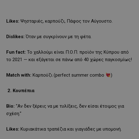
Likes:
Ψησταριές, καρπούζι, Πάφος τον Αύγουστο.
Dislikes:
Όταν με συγκρίνουν με τη φέτα.
Fun fact:
Το χαλλούμι είναι Π.Ο.Π. προϊόν της Κύπρου από
το 2021 — και εξάγεται σε πάνω από 40 χώρες παγκοσμίως!
Match with:
Καρπούζι (perfect summer combo
)
2. Κουπέπια
Bio:
“Αν δεν ξέρεις να με τυλίξεις, δεν είσαι έτοιμος για
σχέση.”
Likes:
Κυριακάτικα τραπέζια και γιαγιάδες με υπομονή.