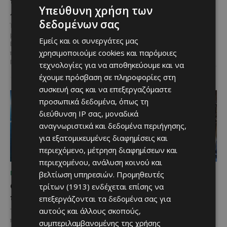
ύδρευσης στο κέντρο της
προς το μέλλον
Υπεύθυνη χρήση των
Λεμεσού
Λίγες αυτοκινητοβιομηχανίες
δεδομένων σας
μπορούν να ισχυριστούν ότι το
Έργο προϋπολογισμού €9,2 εκατ.
όνομά τους έγινε συνώνυμο της
με συγχρηματοδότηση από την
Εμείς και οι συνεργάτες μας
ίδιας της ιστορίας του
Ε.Ε. Με τελετή που
αυτοκινήτου. Η...
χρησιμοποιούμε cookies και παρόμοιες
πραγματοποιήθηκε το πρωί της
Πέμπτης, 6 Αυγούστου...
τεχνολογίες για να αποθηκεύουμε και να
έχουμε πρόσβαση σε πληροφορίες στη
συσκευή σας και να επεξεργαζόμαστε
προσωπικά δεδομένα, όπως τη
διεύθυνση IP σας, μοναδικά
αναγνωριστικά και δεδομένα περιήγησης,
για εξατομικευμένες διαφημίσεις και
περιεχόμενο, μέτρηση διαφημίσεων και
περιεχομένου, ανάλυση κοινού και
βελτίωση υπηρεσιών.
Προμηθευτές
ΜΈΝΟΥΜΕ ΕΝΗΜΕΡΩΜΈΝΟΙ
ΜΈΝΟΥΜΕ ΕΝΗΜΕΡΩΜΈΝΟΙ
Ο τουρισμός ως εθνική
Ο Λευκαρίτικος τταβάς:
τρίτων (1913)
ενδέχεται επίσης να
υπόθεση
Η αυθεντική κυπριακή
επεξεργάζονται τα δεδομένα σας για
συνταγή που περνά από
αυτούς και άλλους σκοπούς,
Του Γιάννου Πανταζή* Είναι κοινή
γενιά σε γενιά
πεποίθηση ότι ο τουρισμός
συμπεριλαμβανομένης της χρήσης