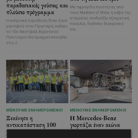
παραδοσιακές γεύσεις και
Με σφραγίδα ποιότητας από
πλούσιο πρόγραμμα
τους Masters of Wine, η κάβα της
εταιρείας συνδυάζει εξαιρετική
Η κυπριακή παράδοση δίνει ξανά
ποικιλία, διεθνείς διακρίσεις
ραντεβού στον Πρωταρά, καθώς
και...
το 10ο Φεστιβάλ Αγροτικού
Πολιτισμού θα πραγματοποιηθεί
στις 2...
ΜΈΝΟΥΜΕ ΕΝΗΜΕΡΩΜΈΝΟΙ
ΜΈΝΟΥΜΕ ΕΝΗΜΕΡΩΜΈΝΟΙ
Ξεκίνησε η
Η Mercedes-Benz
αντικατάσταση 100
γιορτάζει έναν αιώνα
χιλιομέτρων δικτύου
ιστορίας και κοιτάζει