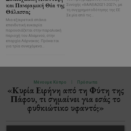
και Πανοραμική Θέα της
Συνοχής «ΘΑΛΕΙΑ2021-2027», με
τη συγχρηματοδότησης της ΕΕ
Θάλασσας
Σε μία από τις...
Μια εξαιρετικά σπάνια
επενδυτική ευκαιρία
παρουσιάζεται στην παραλιακή
περιοχή του Αλαμινού, στην
επαρχία Λάρνακας. Πρόκειται
για τρία συνεχόμενα...