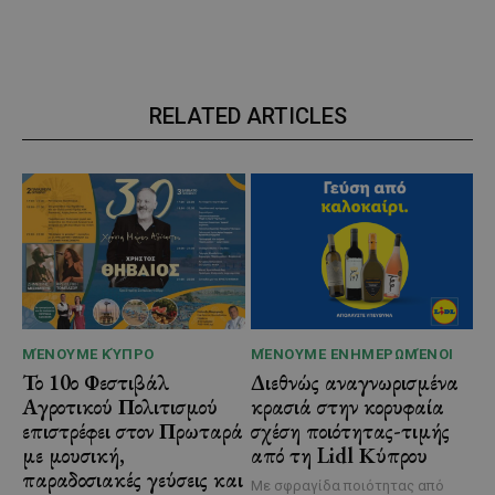
RELATED ARTICLES
ΜΈΝΟΥΜΕ ΚΎΠΡΟ
ΜΈΝΟΥΜΕ ΕΝΗΜΕΡΩΜΈΝΟΙ
Το 10ο Φεστιβάλ
Διεθνώς αναγνωρισμένα
Αγροτικού Πολιτισμού
κρασιά στην κορυφαία
επιστρέφει στον Πρωταρά
σχέση ποιότητας-τιμής
με μουσική,
από τη Lidl Κύπρου
παραδοσιακές γεύσεις και
Με σφραγίδα ποιότητας από