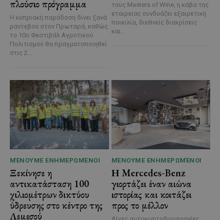
πλούσιο πρόγραμμα
τους Masters of Wine, η κάβα της
εταιρείας συνδυάζει εξαιρετική
Η κυπριακή παράδοση δίνει ξανά
ποικιλία, διεθνείς διακρίσεις
ραντεβού στον Πρωταρά, καθώς
και...
το 10ο Φεστιβάλ Αγροτικού
Πολιτισμού θα πραγματοποιηθεί
στις 2...
ΜΈΝΟΥΜΕ ΕΝΗΜΕΡΩΜΈΝΟΙ
ΜΈΝΟΥΜΕ ΕΝΗΜΕΡΩΜΈΝΟΙ
Ξεκίνησε η
Η Mercedes-Benz
αντικατάσταση 100
γιορτάζει έναν αιώνα
χιλιομέτρων δικτύου
ιστορίας και κοιτάζει
ύδρευσης στο κέντρο της
προς το μέλλον
Λεμεσού
Λίγες αυτοκινητοβιομηχανίες