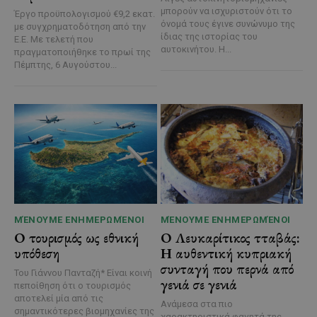
μπορούν να ισχυριστούν ότι το
Έργο προϋπολογισμού €9,2 εκατ.
όνομά τους έγινε συνώνυμο της
με συγχρηματοδότηση από την
ίδιας της ιστορίας του
Ε.Ε. Με τελετή που
αυτοκινήτου. Η...
πραγματοποιήθηκε το πρωί της
Πέμπτης, 6 Αυγούστου...
ΜΈΝΟΥΜΕ ΕΝΗΜΕΡΩΜΈΝΟΙ
ΜΈΝΟΥΜΕ ΕΝΗΜΕΡΩΜΈΝΟΙ
Ο τουρισμός ως εθνική
Ο Λευκαρίτικος τταβάς:
υπόθεση
Η αυθεντική κυπριακή
συνταγή που περνά από
Του Γιάννου Πανταζή* Είναι κοινή
γενιά σε γενιά
πεποίθηση ότι ο τουρισμός
αποτελεί μία από τις
Ανάμεσα στα πιο
σημαντικότερες βιομηχανίες της
χαρακτηριστικά φαγητά της