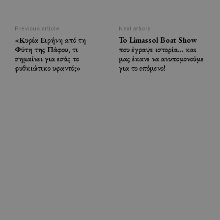
Previous article
Next article
«Κυρία Ειρήνη από τη
To Limassol Boat Show
Φύτη της Πάφου, τι
που έγραψε ιστορία… και
σημαίνει για εσάς το
μας έκανε να ανυπομονούμε
φυθκιώτικο υφαντό;»
για το επόμενο!