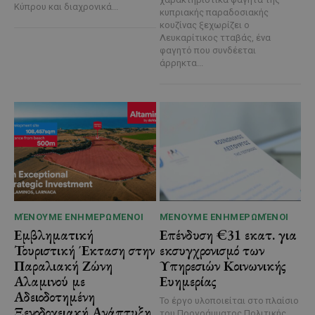
Κύπρου και διαχρονικά...
κυπριακής παραδοσιακής
κουζίνας ξεχωρίζει ο
Λευκαρίτικος τταβάς, ένα
φαγητό που συνδέεται
άρρηκτα...
ΜΈΝΟΥΜΕ ΕΝΗΜΕΡΩΜΈΝΟΙ
ΜΈΝΟΥΜΕ ΕΝΗΜΕΡΩΜΈΝΟΙ
Εμβληματική
Επένδυση €31 εκατ. για
Τουριστική Έκταση στην
εκσυγχρονισμό των
Παραλιακή Ζώνη
Υπηρεσιών Κοινωνικής
Αλαμινού με
Ευημερίας
Αδειοδοτημένη
Το έργο υλοποιείται στο πλαίσιο
Ξενοδοχειακή Ανάπτυξη
του Προγράμματος Πολιτικής