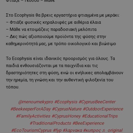
Φτιάξε – Γεύσου – Μάθε
Στο Ecophysis θα βρεις εργαστήρια φτιαγμένα με μεράκι:
– Φτιάξε φυσικές κηραλοιφές με αιθέρια έλαια
– Μάθε να ετοιμάζεις παραδοσιακή μελόπιτα
– Δες πώς αξιοποιούμε προϊόντα της φύσης στην
καθημερινότητά μας, με τρόπο οικολογικό και βιώσιμο
Το Ecophysis είναι ιδανικός προορισμός για όλους. Τα
παιδιά ενθουσιάζονται με τα παιχνίδια και τις
δραστηριότητες στη φύση, ενώ οι ενήλικες απολαμβάνουν
την ηρεμία, τη γνώση και την αυθεντική φιλοξενία του
τόπου.
@menoumekypro
#Ecophysis
#CyprusBeeCenter
#BeekeeperForADay
#CyprusNature
#OutdoorExperience
#FamilyActivities
#CyprusHoney
#EducationalTrips
#TraditionalProducts
#BeeExperience
#EcoTourismCyprus
#fyp
#λαρνακα
#κυπρος
♬ original