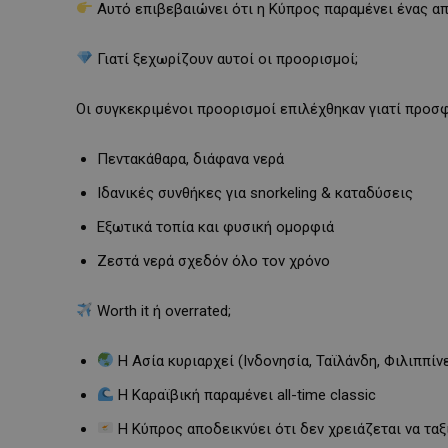
Αυτό επιβεβαιώνει ότι η Κύπρος παραμένει ένας α
Γιατί ξεχωρίζουν αυτοί οι προορισμοί;
Οι συγκεκριμένοι προορισμοί επιλέχθηκαν γιατί προσ
Πεντακάθαρα, διάφανα νερά
Ιδανικές συνθήκες για snorkeling & καταδύσεις
Εξωτικά τοπία και φυσική ομορφιά
Ζεστά νερά σχεδόν όλο τον χρόνο
Worth it ή overrated;
Η Ασία κυριαρχεί (Ινδονησία, Ταϊλάνδη, Φιλιππίν
Η Καραϊβική παραμένει all-time classic
Η Κύπρος αποδεικνύει ότι δεν χρειάζεται να ταξ