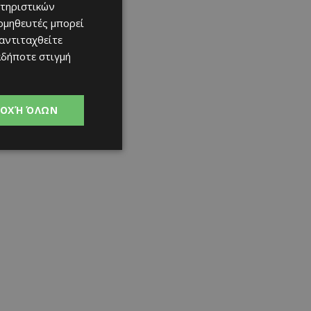
τηριστικών
ομηθευτές μπορεί
 αντιταχθείτε
αδήποτε στιγμή
ΟΧΉ ΌΛΩΝ