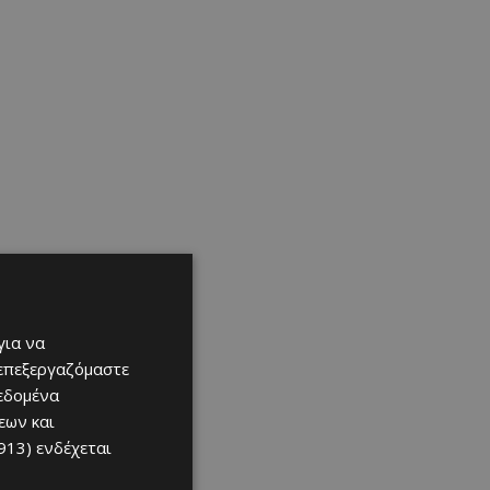
για να
 επεξεργαζόμαστε
δεδομένα
εων και
913)
ενδέχεται