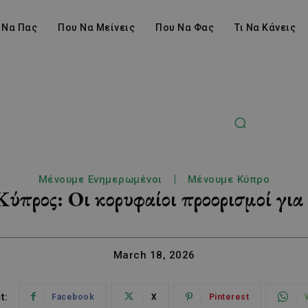
 Να Πας
Που Να Μείνεις
Που Να Φας
Τι Να Κάνεις
Μένουμε Ενημερωμένοι
Μένουμε Κύπρο
Κύπρος: Οι κορυφαίοι προορισμοί για
March 18, 2026
t:
Facebook
X
Pinterest