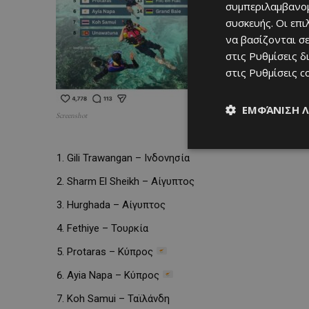
συμπεριλαμβανομ
συσκευής. Οι επ
να βασίζονται σε
στις
Ρυθμίσεις δ
στις
Ρυθμίσεις c
ΕΜΦΆΝΙΣΗ 
Screenshot
Gili Trawangan – Ινδονησία
Sharm El Sheikh – Αίγυπτος
Hurghada – Αίγυπτος
Fethiye – Τουρκία
Protaras – Κύπρος
Ayia Napa – Κύπρος
Koh Samui – Ταϊλάνδη