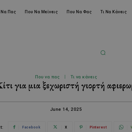
 Να Πας
Που Να Μείνεις
Που Να Φας
Τι Να Κάνεις
Που να πας
Τι να κάνεις
ίτι για μια ξεχωριστή γιορτή αφιερ
June 14, 2025
t:
Facebook
X
Pinterest