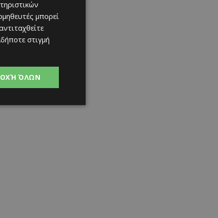
τηριστικών
ομηθευτές μπορεί
 αντιταχθείτε
αδήποτε στιγμή
ΟΧΉ ΌΛΩΝ