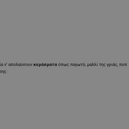
ρία ν’ απολαύσουν
κεράσματα
όπως παγωτό, μαλλί της γριάς, ποπ
σης: