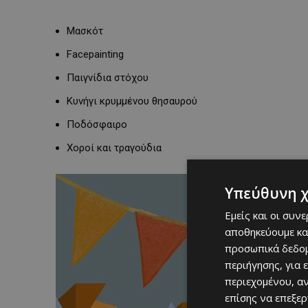
Μασκότ
Facepainting
Παιγνίδια στόχου
Κυνήγι κρυμμένου θησαυρού
Ποδόσφαιρο
Χοροί και τραγούδια
Υπεύθυνη 
Εμείς και οι συν
αποθηκεύουμε κα
προσωπικά δεδομ
περιήγησης, για 
περιεχομένου, α
επίσης να επεξε