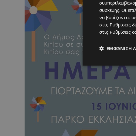
συμπεριλαμβανομ
συσκευής. Οι επ
να βασίζονται σε
στις
Ρυθμίσεις δ
στις
Ρυθμίσεις c
ΕΜΦΆΝΙΣΗ 