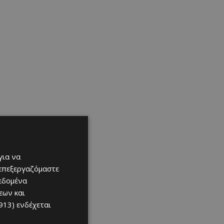
για να
 επεξεργαζόμαστε
δεδομένα
εων και
913)
ενδέχεται