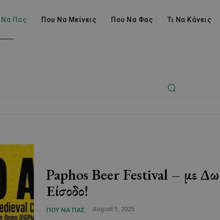
 Να Πας
Που Να Μείνεις
Που Να Φας
Τι Να Κάνεις
Paphos Beer Festival – με Δω
Είσοδο!
August 5, 2025
ΠΟΥ ΝΑ ΠΑΣ