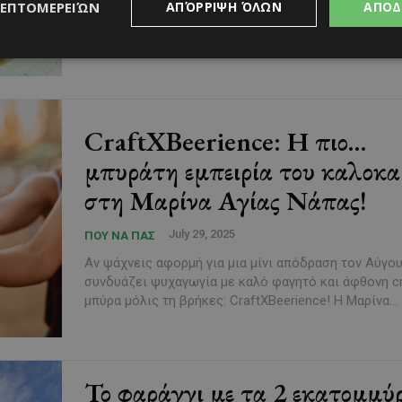
Αν ψάχνεις για έναν ξεχωριστό προορισμό στο βουν
ΛΕΠΤΟΜΕΡΕΙΏΝ
ΑΠΌΡΡΙΨΗ ΌΛΩΝ
ΑΠΟΔ
φυσική ομορφιά, σπάνια φυτά και μια ιστορία που ε
τότε πρέπει να επισκεφθείς τον Βοτανικό...
CraftXBeerience: Η πιο…
μπυράτη εμπειρία του καλοκα
στη Μαρίνα Αγίας Νάπας!
July 29, 2025
ΠΟΥ ΝΑ ΠΑΣ
Αν ψάχνεις αφορμή για μια μίνι απόδραση τον Αύγο
συνδυάζει ψυχαγωγία με καλό φαγητό και άφθονη cr
μπύρα μόλις τη βρήκες: CraftXBeerience! Η Μαρίνα...
Το φαράγγι με τα 2 εκατομμύ