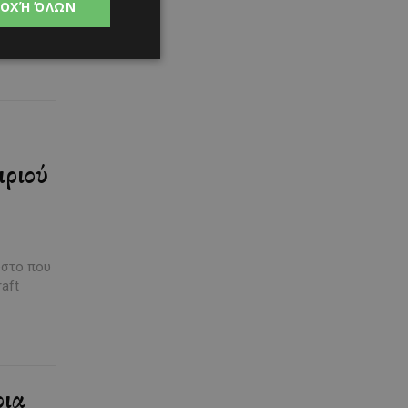
ό, με
ΟΧΉ ΌΛΩΝ
μπνέει,
ιριού
υστο που
aft
ρια