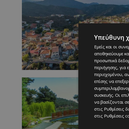
Υπεύθυνη 
Εμείς και οι συν
αποθηκεύουμε κα
προσωπικά δεδομ
περιήγησης, για 
περιεχομένου, α
επίσης να επεξε
συμπεριλαμβανομ
συσκευής. Οι επ
να βασίζονται σε
στις
Ρυθμίσεις δ
στις
Ρυθμίσεις c