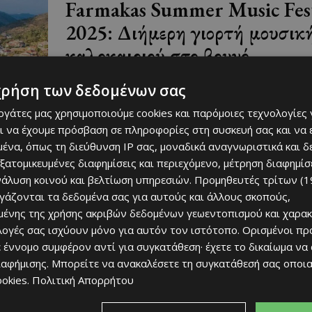
Farmakas Summer Music Fest
2025: Διήμερη γιορτή μουσική
καλοκαιριού στο βουνό
July 31, 2025
ΠΟΥ ΝΑ ΠΑΣ
χρήση των δεδομένων σας
Γνωρίζατε ότι το μαγευτικό ορεινό χωριό Φαρμακά
εργάτες μας χρησιμοποιούμε cookies και παρόμοιες τεχνολογίες 
φιλοξενεί ένα από τα πιο αναμενόμενα καλοκαιρινά
ι να έχουμε πρόσβαση σε πληροφορίες στη συσκευή σας και να
φεστιβάλ της χρονιάς; Το Farmakas Summer Music F
ένα, όπως τη διεύθυνση IP σας, μοναδικά αναγνωριστικά και 
επιστρέφει...
εξατομικευμένες διαφημίσεις και περιεχόμενο, μέτρηση διαφημίσ
νάλυση κοινού και βελτίωση υπηρεσιών.
Προμηθευτές τρίτων (1
ργάζονται τα δεδομένα σας για αυτούς και άλλους σκοπούς,
ένης της χρήσης ακριβών δεδομένων γεωεντοπισμού και χαρακ
Βοτανικός Κήπος Τροόδους: Α
ιλογές σας ισχύουν μόνο για αυτόν τον ιστότοπο. Ορισμένοι πρ
ένα τοξικό ορυχείο, σε έναν
 έννομο συμφέρον αντί για συγκατάθεση· έχετε το δικαίωμα να
παράδεισο φύσης
ιαφήμισης
. Μπορείτε να ανακαλέσετε τη συγκατάθεσή σας οποι
ookies
.
Πολιτική Απορρήτου
July 31, 2025
ΜΈΝΟΥΜΕ ΚΎΠΡΟ