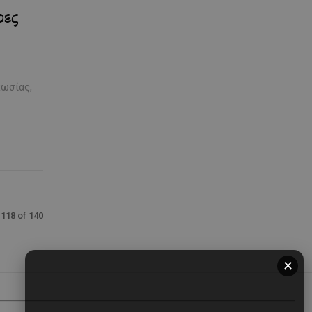
ρες
κωσίας,
118 of 140
✕