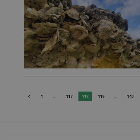
1
...
117
118
119
...
140