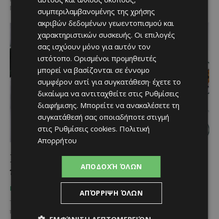
Πώς τα καταφέρνει; Με αληθινό La...
συμπεριλαμβανομένης της χρήσης
ακριβών δεδομένων γεωεντοπισμού και
χαρακτηριστικών συσκευής. Οι επιλογές
σας ισχύουν μόνο για αυτόν τον
ιστότοπο. Ορισμένοι προμηθευτές
μπορεί να βασίζονται σε έννομο
συμφέρον αντί για συγκατάθεση· έχετε το
δικαίωμα να αντιταχθείτε στις
Ρυθμίσεις
διαφήμισης
. Μπορείτε να ανακαλέσετε τη
συγκατάθεσή σας οποιαδήποτε στιγμή
στις
Ρυθμίσεις cookies
.
Πολιτική
Απορρήτου
Εσείς ξέρετε που μπορείτε να φάτε το
ΑΠΟΔΟΧΉ ΌΛΩΝ
καλύτερο Steak στη Λεμεσό;
June 20, 2020
ΠΟΥ ΝΑ ΦΑΣ
ΑΠΌΡΡΙΨΗ ΌΛΩΝ
Το φημισμένο Wolfgang’s Steakhouse της Νέας Υόρκης άνοιξε τις
πόρτες του στην παραλιακή λεωφόρο της Λεμεσού και
ΕΜΦΆΝΙΣΗ ΛΕΠΤΟΜΕΡΕΙΏΝ