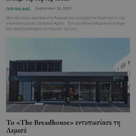
September 26, 2020
ΠΟΥ ΝΑ ΦΑΣ
Μία νέα αύρα έφτασε στη Λεμεσό και ονομάζεται Kesh εντός της
ολοκαίνουργιας Limassol Agora. Ένα μοναδικό Μαροκινό lounge
bar, άνοιξε επίσημα τις πόρτες του για...
To «The Breadhouse» εντυπωσίασε τη
Λεμεσό