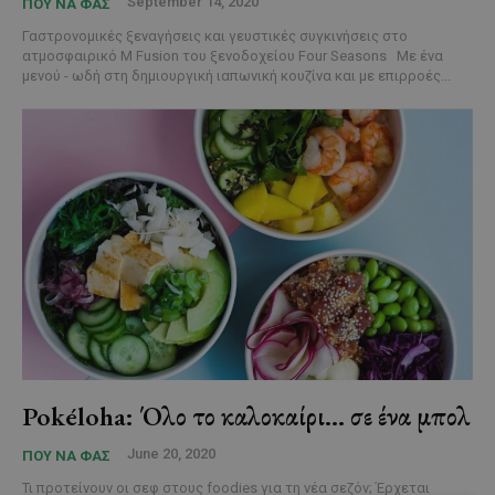
September 14, 2020
ΠΟΥ ΝΑ ΦΑΣ
Γαστρονομικές ξεναγήσεις και γευστικές συγκινήσεις στο
ατμοσφαιρικό M Fusion του ξενοδοχείου Four Seasons Με ένα
μενού - ωδή στη δημιουργική ιαπωνική κουζίνα και με επιρροές...
Pokéloha: Όλο το καλοκαίρι… σε ένα μπολ
June 20, 2020
ΠΟΥ ΝΑ ΦΑΣ
Τι προτείνουν οι σεφ στους foodies για τη νέα σεζόν; Έρχεται