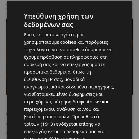
επιτέλους καλοκαίρι και αρχίζουν τα σταθερά casual outings για
τσίμπημα, παρέα και κουβεντούλα. Μαζί...
Υπεύθυνη χρήση των
δεδομένων σας
Εμείς και οι συνεργάτες μας
χρησιμοποιούμε cookies και παρόμοιες
τεχνολογίες για να αποθηκεύουμε και να
έχουμε πρόσβαση σε πληροφορίες στη
συσκευή σας και να επεξεργαζόμαστε
προσωπικά δεδομένα, όπως τη
διεύθυνση IP σας, μοναδικά
αναγνωριστικά και δεδομένα περιήγησης,
για εξατομικευμένες διαφημίσεις και
περιεχόμενο, μέτρηση διαφημίσεων και
La Boca: Ανατρέπει τους κανόνες στην
περιεχομένου, ανάλυση κοινού και
εμπειρία εστιατορίου!
βελτίωση υπηρεσιών.
Προμηθευτές
τρίτων (1913)
ενδέχεται επίσης να
June 20, 2020
ΠΟΥ ΝΑ ΦΑΣ
επεξεργάζονται τα δεδομένα σας για
Εδώ και λίγο καιρό, το εστιατόριο La Boca, μας σερβίρει ποιότητα
αυτούς και άλλους σκοπούς,
και ευχάριστη εμπειρία φαγητού… χωρίς όμως να «μας σερβίρει».