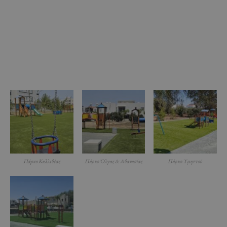
Πάρκο Καλλιθέας
Πάρκο Όλγας & Αθανασίας
Πάρκο Υμηττού