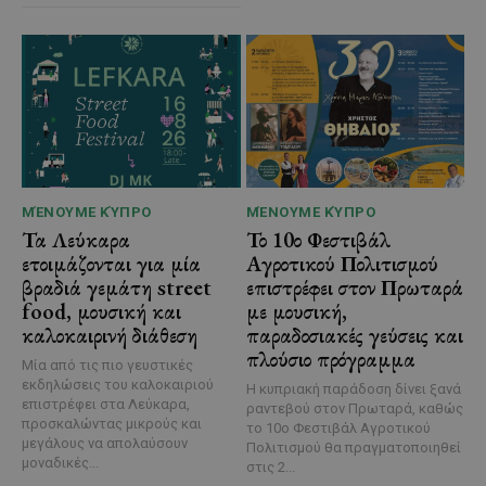
ΜΈΝΟΥΜΕ ΚΎΠΡΟ
ΜΈΝΟΥΜΕ ΚΎΠΡΟ
Τα Λεύκαρα
Το 10ο Φεστιβάλ
ετοιμάζονται για μία
Αγροτικού Πολιτισμού
βραδιά γεμάτη street
επιστρέφει στον Πρωταρά
food, μουσική και
με μουσική,
καλοκαιρινή διάθεση
παραδοσιακές γεύσεις και
πλούσιο πρόγραμμα
Μία από τις πιο γευστικές
εκδηλώσεις του καλοκαιριού
Η κυπριακή παράδοση δίνει ξανά
επιστρέφει στα Λεύκαρα,
ραντεβού στον Πρωταρά, καθώς
προσκαλώντας μικρούς και
το 10ο Φεστιβάλ Αγροτικού
μεγάλους να απολαύσουν
Πολιτισμού θα πραγματοποιηθεί
μοναδικές...
στις 2...