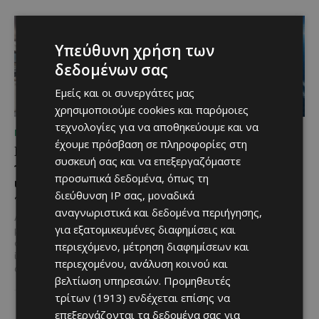
Υπεύθυνη χρήση των
δεδομένων σας
Εμείς και οι συνεργάτες μας
χρησιμοποιούμε cookies και παρόμοιες
τεχνολογίες για να αποθηκεύουμε και να
ΜΈΝΟΥΜΕ ΕΝΗΜΕΡΩΜΈΝΟΙ
ΜΈΝΟΥΜΕ ΕΝΗΜΕΡΩΜΈΝΟΙ
έχουμε πρόσβαση σε πληροφορίες στη
Η Mercedes-Benz
Ο τουρισμός ως εθνική
συσκευή σας και να επεξεργαζόμαστε
γιορτάζει έναν αιώνα
υπόθεση
προσωπικά δεδομένα, όπως τη
ιστορίας και κοιτάζει
Του Γιάννου Πανταζή* Είναι κοινή
διεύθυνση IP σας, μοναδικά
προς το μέλλον
πεποίθηση ότι ο τουρισμός
αναγνωριστικά και δεδομένα περιήγησης,
αποτελεί μία από τις
Λίγες αυτοκινητοβιομηχανίες
σημαντικότερες βιομηχανίες της
για εξατομικευμένες διαφημίσεις και
μπορούν να ισχυριστούν ότι το
Κύπρου και διαχρονικά...
όνομά τους έγινε συνώνυμο της
περιεχόμενο, μέτρηση διαφημίσεων και
ίδιας της ιστορίας του
περιεχομένου, ανάλυση κοινού και
αυτοκινήτου. Η...
βελτίωση υπηρεσιών.
Προμηθευτές
τρίτων (1913)
ενδέχεται επίσης να
επεξεργάζονται τα δεδομένα σας για