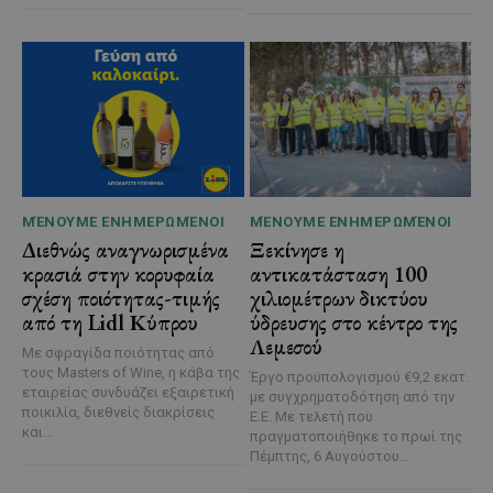
ΜΈΝΟΥΜΕ ΕΝΗΜΕΡΩΜΈΝΟΙ
ΜΈΝΟΥΜΕ ΕΝΗΜΕΡΩΜΈΝΟΙ
Διεθνώς αναγνωρισμένα
Ξεκίνησε η
κρασιά στην κορυφαία
αντικατάσταση 100
σχέση ποιότητας-τιμής
χιλιομέτρων δικτύου
από τη Lidl Κύπρου
ύδρευσης στο κέντρο της
Λεμεσού
Με σφραγίδα ποιότητας από
τους Masters of Wine, η κάβα της
Έργο προϋπολογισμού €9,2 εκατ.
εταιρείας συνδυάζει εξαιρετική
με συγχρηματοδότηση από την
ποικιλία, διεθνείς διακρίσεις
Ε.Ε. Με τελετή που
και...
πραγματοποιήθηκε το πρωί της
Πέμπτης, 6 Αυγούστου...