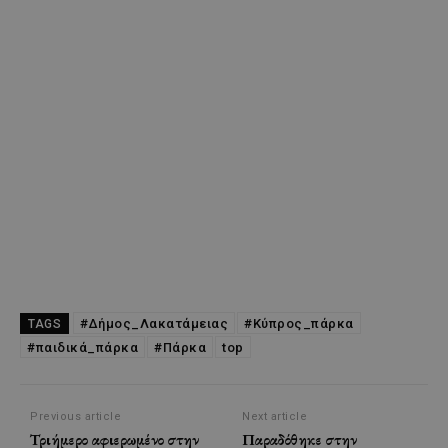
#Δήμος_Λακατάμειας
#Κύπρος_πάρκα
TAGS
#παιδικά_πάρκα
#Πάρκα
top
Previous article
Next article
Τριήμερο αφιερωμένο στην
Παραδόθηκε στην