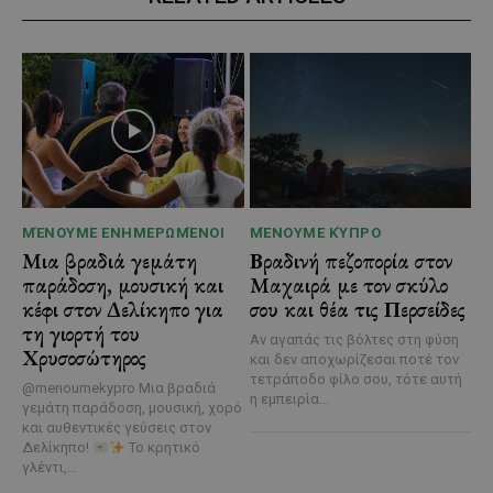
ΜΈΝΟΥΜΕ ΕΝΗΜΕΡΩΜΈΝΟΙ
ΜΈΝΟΥΜΕ ΚΎΠΡΟ
Μια βραδιά γεμάτη
Βραδινή πεζοπορία στον
παράδοση, μουσική και
Μαχαιρά με τον σκύλο
κέφι στον Δελίκηπο για
σου και θέα τις Περσείδες
τη γιορτή του
Αν αγαπάς τις βόλτες στη φύση
Χρυσοσώτηρος
και δεν αποχωρίζεσαι ποτέ τον
τετράποδο φίλο σου, τότε αυτή
@menoumekypro Μια βραδιά
η εμπειρία...
γεμάτη παράδοση, μουσική, χορό
και αυθεντικές γεύσεις στον
Δελίκηπο!
Το κρητικό
γλέντι,...