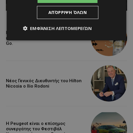
Κατερίνα Χριστοφή
-
August 8, 2026
ΑΠΌΡΡΙΨΗ ΌΛΩΝ
ΕΜΦΆΝΙΣΗ ΛΕΠΤΟΜΕΡΕΙΏΝ
Η Arla Protein συνεχίζει να
καινοτομεί με το Arla Protein Food to
Go.
Νέος Γενικός Διευθυντής του Hilton
Nicosia ο Ilio Rodoni
Η Peugeot είναι ο επίσημος
συνεργάτης του Φεστιβάλ