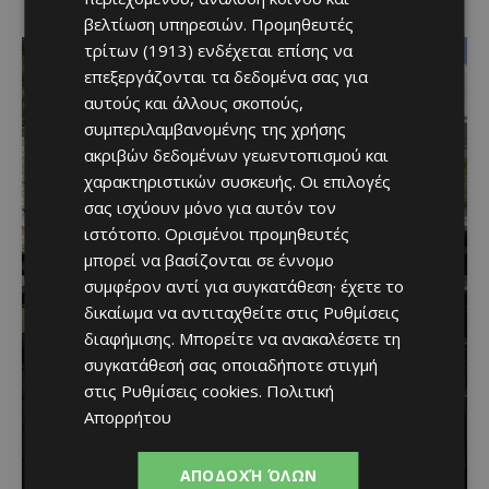
βελτίωση υπηρεσιών.
Προμηθευτές
τρίτων (1913)
ενδέχεται επίσης να
επεξεργάζονται τα δεδομένα σας για
αυτούς και άλλους σκοπούς,
συμπεριλαμβανομένης της χρήσης
ακριβών δεδομένων γεωεντοπισμού και
χαρακτηριστικών συσκευής. Οι επιλογές
σας ισχύουν μόνο για αυτόν τον
ιστότοπο. Ορισμένοι προμηθευτές
μπορεί να βασίζονται σε έννομο
συμφέρον αντί για συγκατάθεση· έχετε το
δικαίωμα να αντιταχθείτε στις
Ρυθμίσεις
Η αγαπημένη πισίνα του
διαφήμισης
. Μπορείτε να ανακαλέσετε τη
συγκατάθεσή σας οποιαδήποτε στιγμή
Αγίου Ιωάννη Πιτσιλιάς
στις
Ρυθμίσεις cookies
.
Πολιτική
ανοίγει ξανά – Έτοιμη να
Απορρήτου
υποδεχθεί το κοινό
ΑΠΟΔΟΧΉ ΌΛΩΝ