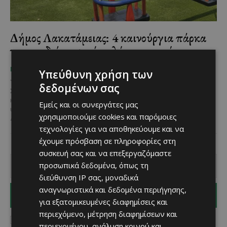
Δήμος Λακατάμειας: 4 καινούργια πάρκα
για παιδιά κοσμούν πλέον γειτονιές του
Χριστίνα Γεωργίου
-
ΜΈΝΟΥΜΕ ΕΝΗΜΕΡΩΜΈΝΟΙ
Υπεύθυνη χρήση των
July 19, 2025
δεδομένων σας
Στον Δήμο Λακατάμειας παραδόθηκαν πρόσφατα τέσσερα
καινούργια πάρκα με παιδότοπους και είναι πανέτοιμα να
Εμείς και οι συνεργάτες μας
υποδεχτούν μικρούς και μεγάλους! Σύμφωνα με ανακοίνωση του
χρησιμοποιούμε cookies και παρόμοιες
Δήμου στα...
τεχνολογίες για να αποθηκεύουμε και να
έχουμε πρόσβαση σε πληροφορίες στη
συσκευή σας και να επεξεργαζόμαστε
προσωπικά δεδομένα, όπως τη
διεύθυνση IP σας, μοναδικά
αναγνωριστικά και δεδομένα περιήγησης,
I WANT IN
για εξατομικευμένες διαφημίσεις και
περιεχόμενο, μέτρηση διαφημίσεων και
I've read and accept the
Privacy Policy
.
περιεχομένου, ανάλυση κοινού και