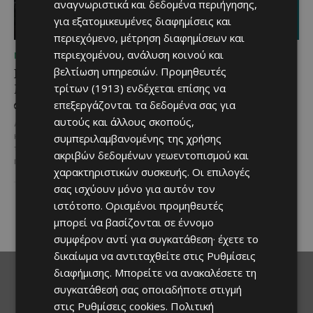
αναγνωριστικά και δεδομένα περιήγησης,
για εξατομικευμένες διαφημίσεις και
περιεχόμενο, μέτρηση διαφημίσεων και
περιεχομένου, ανάλυση κοινού και
ΜΈΝΟΥΜΕ ΚΎΠΡΟ
ΜΈΝΟΥΜΕ ΚΎΠΡΟ
βελτίωση υπηρεσιών.
Προμηθευτές
Βραδινή πεζοπορία στον
Τα Λεύκαρα
Μαχαιρά με τον σκύλο
ετοιμάζονται για μία
τρίτων (1913)
ενδέχεται επίσης να
σου και θέα τις Περσείδες
βραδιά γεμάτη street
επεξεργάζονται τα δεδομένα σας για
food, μουσική και
αυτούς και άλλους σκοπούς,
Αν αγαπάς τις βόλτες στη φύση
καλοκαιρινή διάθεση
και δεν αποχωρίζεσαι ποτέ τον
συμπεριλαμβανομένης της χρήσης
τετράποδο φίλο σου, τότε αυτή
ακριβών δεδομένων γεωεντοπισμού και
Μία από τις πιο γευστικές
η εμπειρία...
εκδηλώσεις του καλοκαιριού
χαρακτηριστικών συσκευής. Οι επιλογές
επιστρέφει στα Λεύκαρα,
σας ισχύουν μόνο για αυτόν τον
προσκαλώντας μικρούς και
ιστότοπο. Ορισμένοι προμηθευτές
μεγάλους να απολαύσουν
μοναδικές...
μπορεί να βασίζονται σε έννομο
συμφέρον αντί για συγκατάθεση· έχετε το
δικαίωμα να αντιταχθείτε στις
Ρυθμίσεις
διαφήμισης
. Μπορείτε να ανακαλέσετε τη
συγκατάθεσή σας οποιαδήποτε στιγμή
στις
Ρυθμίσεις cookies
.
Πολιτική