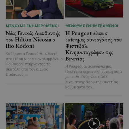
ΜΈΝΟΥΜΕ ΕΝΗΜΕΡΩΜΈΝΟΙ
ΜΈΝΟΥΜΕ ΕΝΗΜΕΡΩΜΈΝΟΙ
Νέος Γενικός Διευθυντής
Η Peugeot είναι ο
του Hilton Nicosia ο
επίσημος συνεργάτης του
Ilio Rodoni
Φεστιβάλ
Κινηματογράφου της
Καθήκοντα Γενικού Διευθυντή
Βενετίας
στο Hilton Nicosia αναλαμβάνει ο
Ilio Rodoni, παίρνοντας τη
Η Peugeot ανακοινώνει μια
σκυτάλη από τον κ. Εύρο
ιδιαίτερα σημαντική συνεργασία
Στυλιανού,...
με το Διεθνές Φεστιβάλ
Κινηματογράφου της Βενετίας
και με αυτό τον...