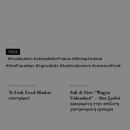
TAGS
#FoodieAlert #JimmyKillerPrawns #ShrimpFestival
#ViralTuesdays #CyprusEats #SeafoodLovers #LimassolFood
Previous article
Next article
Το Fork Food Market
Salt & Fire: “Wagyu
επιστρέφει!
Unleashed” – Μια βραδιά
αφιερωμένη στην απόλυτη
γαστρονομική εμπειρία