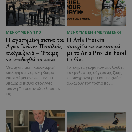
ΜΈΝΟΥΜΕ ΚΎΠΡΟ
ΜΈΝΟΥΜΕ ΕΝΗΜΕΡΩΜΈΝΟΙ
Η αγαπημένη πισίνα του
Η Arla Protein
Αγίου Ιωάννη Πιτσιλιάς
συνεχίζει να καινοτομεί
ανοίγει ξανά – Έτοιμη
με το Arla Protein Food
να υποδεχθεί το κοινό
to Go.
Μια αγαπημένη καλοκαιρινή
Το πλήρες γεύμα που ακολουθεί
επιλογή στην ορεινή Κύπρο
τον ρυθμό της σύγχρονης ζωής.
επιστρέφει ανανεωμένη. Η
Οι σύγχρονοι ρυθμοί της ζωής
υπαίθρια πισίνα στον Άγιο
αλλάζουν τον τρόπο που...
Ιωάννη Πιτσιλιάς ολοκλήρωσε
τις...