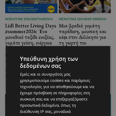
ΜΈΝΟΥΜΕ ΕΝΗΜΕΡΩΜΈΝΟΙ
ΜΈΝΟΥΜΕ ΕΝΗΜΕΡΩΜΈΝΟΙ
Lidl Better Living Days
Μια βραδιά γεμάτη
#summer2026: Ένα
παράδοση, μουσική και
μοναδικό ταξίδι ευεξίας,
κέφι στον Δελίκηπο για
γεμάτο γεύση, ενέργεια
τη γιορτή του
και χαμόγελα σε όλη την
Χρυσοσώτηρος
Κύπρο
@menoumekypro Μια βραδιά
Υπεύθυνη χρήση των
γεμάτη παράδοση, μουσική, χορό
Με 6 προορισμούς, πάνω από
δεδομένων σας
και αυθεντικές γεύσεις στον
1.700 συμμετέχοντες και
Δελίκηπο!
Το κρητικό
περισσότερες από 3.500
Εμείς και οι συνεργάτες μας
γλέντι,...
μερίδες, η Lidl Κύπρου
χρησιμοποιούμε cookies και παρόμοιες
επιβεβαίωσε για ακόμα...
τεχνολογίες για να αποθηκεύουμε και να
έχουμε πρόσβαση σε πληροφορίες στη
συσκευή σας και να επεξεργαζόμαστε
προσωπικά δεδομένα, όπως τη
διεύθυνση IP σας, μοναδικά