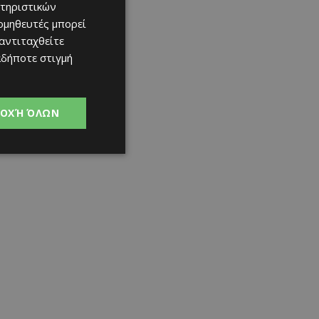
τηριστικών
ομηθευτές μπορεί
 αντιταχθείτε
αδήποτε στιγμή
ΟΧΉ ΌΛΩΝ