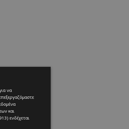
για να
 επεξεργαζόμαστε
δεδομένα
εων και
913)
ενδέχεται