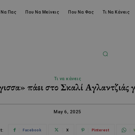
 Να Πας
Που Να Μείνεις
Που Να Φας
Τι Να Κάνεις
Τι να κάνεις
σσα» πάει στο Σκαλί Αγλαντζιάς γι
May 6, 2025
t:
Facebook
X
Pinterest