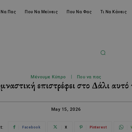
 Να Πας
Που Να Μείνεις
Που Να Φας
Τι Να Κάνεις
Μένουμε Κύπρο
Που να πας
μναστική επιστρέφει στο Δάλι αυτό 
May 15, 2026
t:
Facebook
X
Pinterest