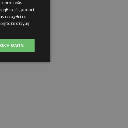
τηριστικών
ομηθευτές μπορεί
 αντιταχθείτε
αδήποτε στιγμή
ΟΧΉ ΌΛΩΝ