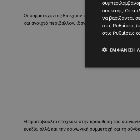
συμπεριλαμβανομ
συσκευής. Οι επ
Οι συμμετέχοντες θα έχουν την ευκαιρία να γυμνάζοντ
να βασίζονται σε
και ανοιχτό περιβάλλον, ιδανικό για όλες τις ηλικίες
στις
Ρυθμίσεις δ
στις
Ρυθμίσεις c
ΕΜΦΆΝΙΣΗ 
Η πρωτοβουλία στοχεύει στην προώθηση του κοινωνικο
ευεξία, αλλά και την κοινωνική συμμετοχή και τη σύν