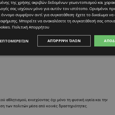
ένης της χρήσης ακριβών δεδομένων γεωεντοπισμού και χαρακ
ιλογές σας ισχύουν μόνο για αυτόν τον ιστότοπο. Ορισμένοι πρ
αι υπό την καθοδήγηση εγγεγραμμένου γυμναστή, σε ένα ευχάριστο
 έννομο συμφέρον αντί για συγκατάθεση· έχετε το δικαίωμα να
 και επίπεδα φυσικής κατάστασης.
ιαφήμισης
. Μπορείτε να ανακαλέσετε τη συγκατάθεσή σας οποι
ookies
.
Πολιτική Απορρήτου
ΛΕΠΤΟΜΕΡΕΙΏΝ
ΑΠΌΡΡΙΨΗ ΌΛΩΝ
ΑΠΟΔ
ύ αθλητισμού, ενισχύοντας όχι μόνο τη φυσική υγεία και την
δεση των πολιτών μέσα από κοινές δραστηριότητες.