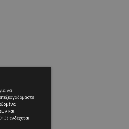
για να
 επεξεργαζόμαστε
δεδομένα
εων και
913)
ενδέχεται