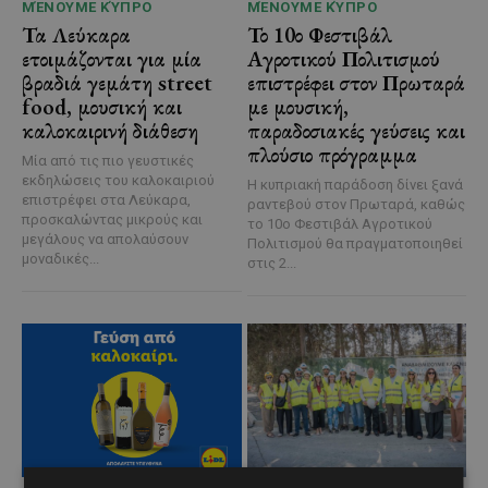
ΜΈΝΟΥΜΕ ΚΎΠΡΟ
ΜΈΝΟΥΜΕ ΚΎΠΡΟ
Τα Λεύκαρα
Το 10ο Φεστιβάλ
ετοιμάζονται για μία
Αγροτικού Πολιτισμού
βραδιά γεμάτη street
επιστρέφει στον Πρωταρά
food, μουσική και
με μουσική,
καλοκαιρινή διάθεση
παραδοσιακές γεύσεις και
πλούσιο πρόγραμμα
Μία από τις πιο γευστικές
εκδηλώσεις του καλοκαιριού
Η κυπριακή παράδοση δίνει ξανά
επιστρέφει στα Λεύκαρα,
ραντεβού στον Πρωταρά, καθώς
προσκαλώντας μικρούς και
το 10ο Φεστιβάλ Αγροτικού
μεγάλους να απολαύσουν
Πολιτισμού θα πραγματοποιηθεί
μοναδικές...
στις 2...