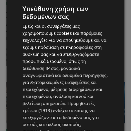
ΜΈΝΟΥΜΕ ΕΝΗΜΕΡΩΜΈΝΟΙ
ΜΈΝΟΥΜΕ ΕΝΗΜΕΡΩΜΈΝΟΙ
Υπεύθυνη χρήση των
Διεθνώς αναγνωρισμένα
Ξεκίνησε η
δεδομένων σας
κρασιά στην κορυφαία
αντικατάσταση 100
σχέση ποιότητας-τιμής
χιλιομέτρων δικτύου
Εμείς και οι συνεργάτες μας
από τη Lidl Κύπρου
ύδρευσης στο κέντρο της
χρησιμοποιούμε cookies και παρόμοιες
Λεμεσού
Με σφραγίδα ποιότητας από
τεχνολογίες για να αποθηκεύουμε και να
τους Masters of Wine, η κάβα της
Έργο προϋπολογισμού €9,2 εκατ.
έχουμε πρόσβαση σε πληροφορίες στη
εταιρείας συνδυάζει εξαιρετική
με συγχρηματοδότηση από την
συσκευή σας και να επεξεργαζόμαστε
ποικιλία, διεθνείς διακρίσεις
Ε.Ε. Με τελετή που
και...
προσωπικά δεδομένα, όπως τη
πραγματοποιήθηκε το πρωί της
Πέμπτης, 6 Αυγούστου...
διεύθυνση IP σας, μοναδικά
αναγνωριστικά και δεδομένα περιήγησης,
για εξατομικευμένες διαφημίσεις και
περιεχόμενο, μέτρηση διαφημίσεων και
περιεχομένου, ανάλυση κοινού και
βελτίωση υπηρεσιών.
Προμηθευτές
τρίτων (1913)
ενδέχεται επίσης να
επεξεργάζονται τα δεδομένα σας για
αυτούς και άλλους σκοπούς,
ΜΈΝΟΥΜΕ ΕΝΗΜΕΡΩΜΈΝΟΙ
ΜΈΝΟΥΜΕ ΕΝΗΜΕΡΩΜΈΝΟΙ