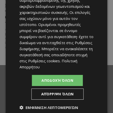
συμπεριλαμβανομένης της χρήσης
Η Mercedes-Benz
Ο τουρισμός ως εθνική
ακριβών δεδομένων γεωεντοπισμού και
γιορτάζει έναν αιώνα
υπόθεση
χαρακτηριστικών συσκευής. Οι επιλογές
ιστορίας και κοιτάζει
σας ισχύουν μόνο για αυτόν τον
Του Γιάννου Πανταζή* Είναι κοινή
προς το μέλλον
πεποίθηση ότι ο τουρισμός
ιστότοπο. Ορισμένοι προμηθευτές
αποτελεί μία από τις
Λίγες αυτοκινητοβιομηχανίες
μπορεί να βασίζονται σε έννομο
σημαντικότερες βιομηχανίες της
μπορούν να ισχυριστούν ότι το
συμφέρον αντί για συγκατάθεση· έχετε το
Κύπρου και διαχρονικά...
όνομά τους έγινε συνώνυμο της
δικαίωμα να αντιταχθείτε στις
Ρυθμίσεις
ίδιας της ιστορίας του
αυτοκινήτου. Η...
διαφήμισης
. Μπορείτε να ανακαλέσετε τη
συγκατάθεσή σας οποιαδήποτε στιγμή
στις
Ρυθμίσεις cookies
.
Πολιτική
Απορρήτου
ΑΠΟΔΟΧΉ ΌΛΩΝ
ΑΠΌΡΡΙΨΗ ΌΛΩΝ
ΕΜΦΆΝΙΣΗ ΛΕΠΤΟΜΕΡΕΙΏΝ