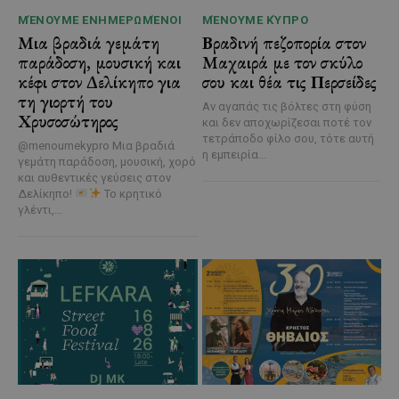
ΜΈΝΟΥΜΕ ΕΝΗΜΕΡΩΜΈΝΟΙ
ΜΈΝΟΥΜΕ ΚΎΠΡΟ
Μια βραδιά γεμάτη
Βραδινή πεζοπορία στον
παράδοση, μουσική και
Μαχαιρά με τον σκύλο
κέφι στον Δελίκηπο για
σου και θέα τις Περσείδες
τη γιορτή του
Αν αγαπάς τις βόλτες στη φύση
Χρυσοσώτηρος
και δεν αποχωρίζεσαι ποτέ τον
τετράποδο φίλο σου, τότε αυτή
@menoumekypro Μια βραδιά
η εμπειρία...
γεμάτη παράδοση, μουσική, χορό
και αυθεντικές γεύσεις στον
Δελίκηπο!
Το κρητικό
γλέντι,...