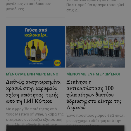
μεγάλους να απολαύσουν
Πολιτισμού θα πραγματοποιηθεί
μοναδικές...
στις 2...
ΜΈΝΟΥΜΕ ΕΝΗΜΕΡΩΜΈΝΟΙ
ΜΈΝΟΥΜΕ ΕΝΗΜΕΡΩΜΈΝΟΙ
Διεθνώς αναγνωρισμένα
Ξεκίνησε η
κρασιά στην κορυφαία
αντικατάσταση 100
σχέση ποιότητας-τιμής
χιλιομέτρων δικτύου
από τη Lidl Κύπρου
ύδρευσης στο κέντρο της
Λεμεσού
Με σφραγίδα ποιότητας από
τους Masters of Wine, η κάβα της
Έργο προϋπολογισμού €9,2 εκατ.
εταιρείας συνδυάζει εξαιρετική
με συγχρηματοδότηση από την
ποικιλία, διεθνείς διακρίσεις
Ε.Ε. Με τελετή που
και...