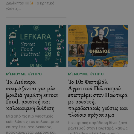
Δελίκηπο!
Το κρητικό
γλέντι,...
ΜΈΝΟΥΜΕ ΚΎΠΡΟ
ΜΈΝΟΥΜΕ ΚΎΠΡΟ
Τα Λεύκαρα
Το 10ο Φεστιβάλ
ετοιμάζονται για μία
Αγροτικού Πολιτισμού
βραδιά γεμάτη street
επιστρέφει στον Πρωταρά
food, μουσική και
με μουσική,
καλοκαιρινή διάθεση
παραδοσιακές γεύσεις και
πλούσιο πρόγραμμα
Μία από τις πιο γευστικές
εκδηλώσεις του καλοκαιριού
Η κυπριακή παράδοση δίνει ξανά
επιστρέφει στα Λεύκαρα,
ραντεβού στον Πρωταρά, καθώς
προσκαλώντας μικρούς και
το 10ο Φεστιβάλ Αγροτικού