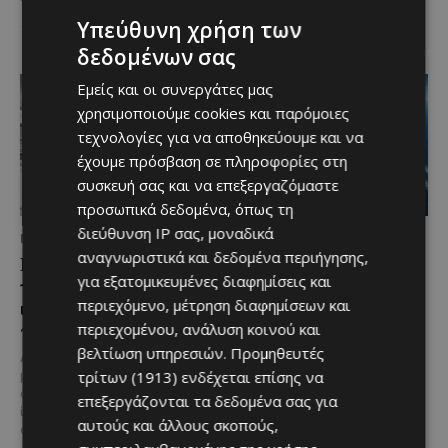
πραγματοποιήθηκε το πρωί της
Πέμπτης, 6 Αυγούστου...
Υπεύθυνη χρήση των
δεδομένων σας
Εμείς και οι συνεργάτες μας
χρησιμοποιούμε cookies και παρόμοιες
τεχνολογίες για να αποθηκεύουμε και να
έχουμε πρόσβαση σε πληροφορίες στη
συσκευή σας και να επεξεργαζόμαστε
προσωπικά δεδομένα, όπως τη
διεύθυνση IP σας, μοναδικά
ΜΈΝΟΥΜΕ ΕΝΗΜΕΡΩΜΈΝΟΙ
ΜΈΝΟΥΜΕ ΕΝΗΜΕΡΩΜΈΝΟΙ
αναγνωριστικά και δεδομένα περιήγησης,
Η Mercedes-Benz
Ο τουρισμός ως εθνική
για εξατομικευμένες διαφημίσεις και
γιορτάζει έναν αιώνα
υπόθεση
ιστορίας και κοιτάζει
περιεχόμενο, μέτρηση διαφημίσεων και
Του Γιάννου Πανταζή* Είναι κοινή
προς το μέλλον
περιεχομένου, ανάλυση κοινού και
πεποίθηση ότι ο τουρισμός
αποτελεί μία από τις
βελτίωση υπηρεσιών.
Προμηθευτές
Λίγες αυτοκινητοβιομηχανίες
σημαντικότερες βιομηχανίες της
τρίτων (1913)
ενδέχεται επίσης να
μπορούν να ισχυριστούν ότι το
Κύπρου και διαχρονικά...
όνομά τους έγινε συνώνυμο της
επεξεργάζονται τα δεδομένα σας για
ίδιας της ιστορίας του
αυτούς και άλλους σκοπούς,
αυτοκινήτου. Η...