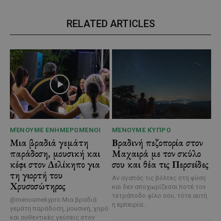
RELATED ARTICLES
ΜΈΝΟΥΜΕ ΕΝΗΜΕΡΩΜΈΝΟΙ
ΜΈΝΟΥΜΕ ΚΎΠΡΟ
Μια βραδιά γεμάτη
Βραδινή πεζοπορία στον
παράδοση, μουσική και
Μαχαιρά με τον σκύλο
κέφι στον Δελίκηπο για
σου και θέα τις Περσείδες
τη γιορτή του
Αν αγαπάς τις βόλτες στη φύση
Χρυσοσώτηρος
και δεν αποχωρίζεσαι ποτέ τον
τετράποδο φίλο σου, τότε αυτή
@menoumekypro Μια βραδιά
η εμπειρία...
γεμάτη παράδοση, μουσική, χορό
και αυθεντικές γεύσεις στον